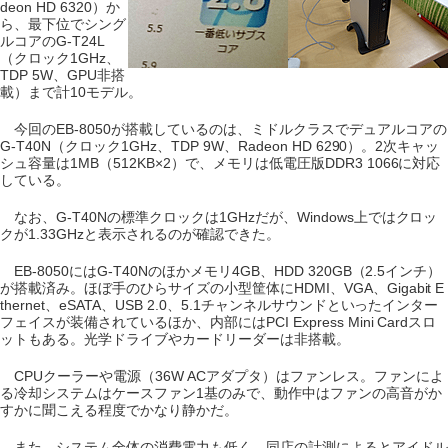
deon HD 6320）か
ら、最下位でシング
ルコアのG-T24L
（クロック1GHz、
TDP 5W、GPU非搭
載）まで計10モデル。
今回のEB-8050が搭載しているのは、ミドルクラスでデュアルコアの
G-T40N（クロック1GHz、TDP 9W、Radeon HD 6290）。2次キャッ
シュ容量は1MB（512KB×2）で、メモリは低電圧版DDR3 1066に対応
している。
なお、G-T40Nの標準クロックは1GHzだが、Windows上ではクロッ
クが1.33GHzと表示されるのが確認できた。
EB-8050にはG-T40Nのほかメモリ4GB、HDD 320GB（2.5インチ）
が搭載済み。ほぼ手のひらサイズの小型筐体にHDMI、VGA、Gigabit E
thernet、eSATA、USB 2.0、5.1チャンネルサウンドといったインター
フェイスが装備されているほか、内部にはPCI Express Mini Cardスロ
ットもある。光学ドライブやカードリーダーは非搭載。
CPUクーラーや電源（36W ACアダプタ）はファンレス。ファンによ
る冷却システムはケースファン1基のみで、動作中はファンの高音がか
すかに聞こえる程度でかなり静かだ。
また、システム全体の消費電力も低く、同店の計測によるとアイドル