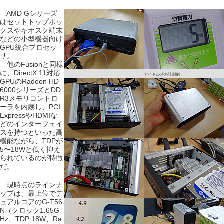
AMD Gシリーズ
はセットトップボッ
クスやキオスク端末
などの小型機器向け
GPU統合プロセッ
サ。
他のFusionと同様
に、DirectX 11対応
アイドル時の計測例
GPUのRadeon HD
6000シリーズとDD
R3メモリコントロ
ーラを内蔵し、PCI
ExpressやHDMIな
どのインターフェイ
スを持つといった高
機能ながら、TDPが
5〜18Wと低く抑え
られているのが特徴
だ。
現時点のラインナ
ップは、最上位でデ
ュアルコアのG-T56
N（クロック1.65G
Hz、TDP 18W、Ra