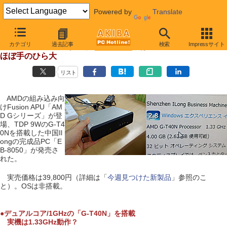
Powered by
Translate
【 2011年9月14日 】
カテゴリ
過去記事
検索
Impressサイト
9W版FusionのPCが登場、アイドル時は約5W
ほぼ手のひら大
リスト
AMDの組み込み向
けFusion APU「AM
D Gシリーズ」が登
場、TDP 9WのG-T4
0Nを搭載した中国Il
ongの完成品PC「E
B-8050」が発売さ
れた。
実売価格は39,800円（詳細は「
今週見つけた新製品
」参照のこ
と）。OSは非搭載。
●デュアルコア/1GHzの「G-T40N」を搭載
実機は1.33GHz動作？