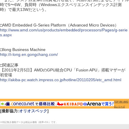
時で5〜6W、負荷時（Windowsエクスペリエンスインデックス計測
時）で最大13Wだという。
□AMD Embedded G-Series Platform（Advanced Micro Devices）
http://www.amd.com/us/products/embedded/processors/Pages/g-serie
s.aspx
□Ilong Business Machine
http://i-long.en.gongchang.com/
□関連記事
【2011年2月5日】AMDのGPU統合CPU「Fusion APU」搭載マザーが
初登場
http://akiba-pc.watch.impress.co.jp/hotline/20110205/etc_amd.html
TDP 9W AMD
Gシリーズ
[撮影協力:
オリオスペック
]
※特記無き価格データは税込み価格（税率=5％）です。