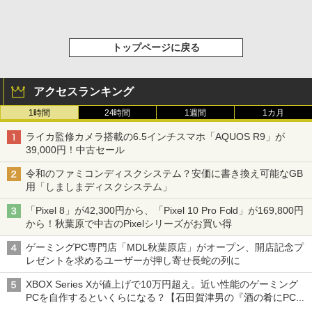
トップページに戻る
アクセスランキング
1時間
24時間
1週間
1カ月
ライカ監修カメラ搭載の6.5インチスマホ「AQUOS R9」が
39,000円！中古セール
令和のファミコンディスクシステム？安価に書き換え可能なGB
用「しましまディスクシステム」
「Pixel 8」が42,300円から、「Pixel 10 Pro Fold」が169,800円
から！秋葉原で中古のPixelシリーズがお買い得
ゲーミングPC専門店「MDL秋葉原店」がオープン、開店記念プ
レゼントを求めるユーザーが押し寄せ長蛇の列に
XBOX Series Xが値上げで10万円超え。近い性能のゲーミング
PCを自作するといくらになる？【石田賀津男の『酒の肴にPCゲ
ーム』】