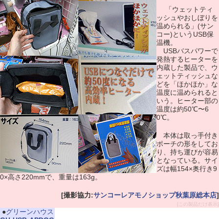
「ウェットティ
ッシュやおしぼりを
温められる」(サン
コー)というUSB保
温機。
USBバスパワーで
発熱するヒーターを
内蔵した製品で、ウ
ェットティッシュな
どを「ほかほか」な
温度に温められると
いう。ヒーター部の
温度は約50℃〜6
0℃。
本体は取っ手付き
ポーチの形をしてお
り、持ち運びが容易
となっている。サイ
ズは幅154×奥行き9
0×高さ220mmで、重量は163g。
[撮影協力:
サンコーレアモノショップ秋葉原総本店
]
[この製品だけ表示]
|
●
グリーンハウス