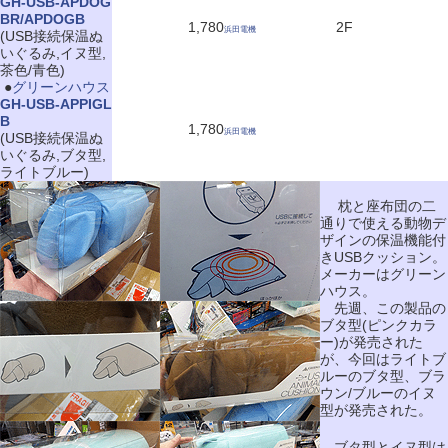
GH-USB-APDOG
BR/APDOGB
1,780
2F
浜田電機
(USB接続保温ぬ
いぐるみ,イヌ型,
茶色/青色)
|
●
グリーンハウス
GH-USB-APPIGL
B
1,780
浜田電機
(USB接続保温ぬ
いぐるみ,ブタ型,
ライトブルー)
枕と座布団の二
通りで使える動物デ
ザインの保温機能付
きUSBクッション。
メーカーはグリーン
ハウス。
先週、この製品の
ブタ型(ピンクカラ
ー)が発売された
が、今回はライトブ
ルーのブタ型、ブラ
ウン/ブルーのイヌ
型が発売された。
ブタ型とイヌ型は