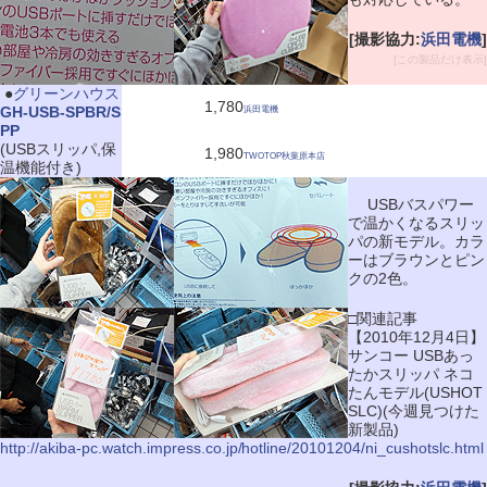
[撮影協力:
浜田電機
]
[この製品だけ表示]
|
●
グリーンハウス
1,780
GH-USB-SPBR/S
浜田電機
PP
(USBスリッパ,保
1,980
TWOTOP秋葉原本店
温機能付き)
USBバスパワー
で温かくなるスリッ
パの新モデル。カラ
ーはブラウンとピン
クの2色。
□関連記事
【2010年12月4日】
サンコー USBあっ
たかスリッパ ネコ
たんモデル(USHOT
SLC)(今週見つけた
新製品)
http://akiba-pc.watch.impress.co.jp/hotline/20101204/ni_cushotslc.html