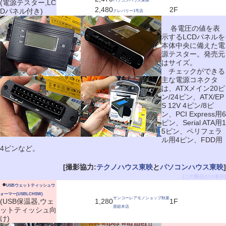
パソコンハウス東映
(電源テスター,LC
2,480
2F
Dパネル付き)
クレバリー1号店
各電圧の値を表
示するLCDパネルを
本体中央に備えた電
源テスター。発売元
はサイズ。
チェックができる
主な電源コネクタ
は、ATXメイン20ピ
ン/24ピン、ATX/EP
S 12V 4ピン/8ピ
ン、PCI Express用6
ピン、Serial ATA用1
5ピン、ペリフェラ
ル用4ピン、FDD用
4ピンなど。
[撮影協力:
テクノハウス東映
と
パソコンハウス東映
]
[この製品だけ表示]
|
●
USBウェットティッシュウ
ォーマー(USBLCHSW)
サンコーレアモノショップ秋葉
(USB保温器,ウェ
1,280
1F
原総本店
ットティッシュ向
け)