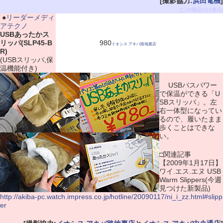
[撮影協力:
浜田電機
]
[この製品だけ表示]
|
●
リーダーメディ
アテクノ
USBあったかス
リッパ(SLP45-B
980
イオシス アキバ路地裏店
R)
(USBスリッパ,保
温機能付き)
USBバスパワー
で保温ができる「U
SBスリッパ」。左
右一体型になってい
るので、履いたまま
歩くことはできな
い。
□関連記事
【2009年1月17日】
ワイ.エス.エヌ USB
Warm Slippers(今週
見つけた新製品)
http://akiba-pc.watch.impress.co.jp/hotline/20090117/ni_i_zz.html#slipp
er