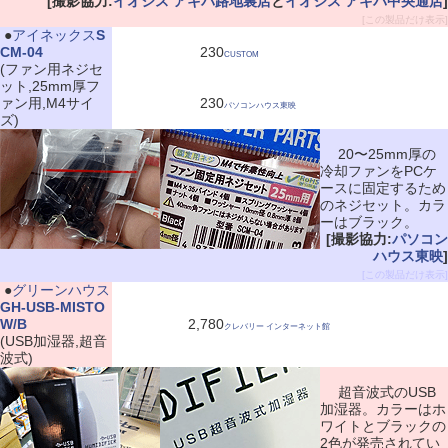
[撮影協力:
イオシス アキバ路地裏店
と
イオシス アキバ中央通店
]
[この製品だけ表示]
|
●
アイネックス
S
CM-04
230
CUSTOM
(ファン用ネジセ
ット,25mm厚フ
ァン用,M4サイ
230
パソコンハウス東映
ズ)
20〜25mm厚の
冷却ファンをPCケ
ースに固定するため
のネジセット。カラ
ーはブラック。
[撮影協力:
パソコン
ハウス東映
]
[この製品だけ表示]
|
●
グリーンハウス
GH-USB-MISTO
W/B
2,780
クレバリー インターネット館
(USB加湿器,超音
波式)
超音波式のUSB
加湿器。カラーはホ
ワイトとブラックの
2色が発売されてい