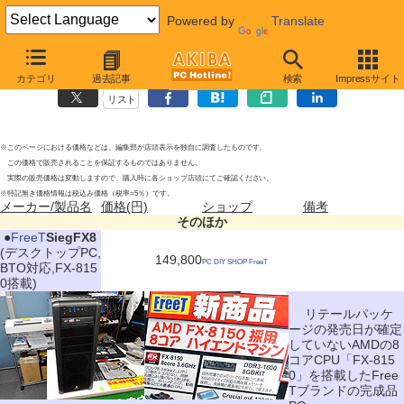
Powered by
Translate
そのほかの新製品
(2011年10月23日)
(10月18日〜23日調査)
カテゴリ
過去記事
検索
Impressサイト
リスト
※このページにおける価格などは、編集部が店頭表示を独自に調査したものです。
この価格で販売されることを保証するものではありません。
実際の販売価格は変動しますので、購入時に各ショップ店頭にてご確認ください。
※特記無き価格情報は税込み価格（税率=5％）です。
メーカー/製品名
価格(円)
ショップ
備考
そのほか
|
●
FreeT
SiegFX8
(デスクトップPC,
149,800
PC DIY SHOP FreeT
BTO対応,FX-815
0搭載)
リテールパッケ
ージの発売日が確定
していないAMDの8
コアCPU「FX-815
0」を搭載したFree
Tブランドの完成品