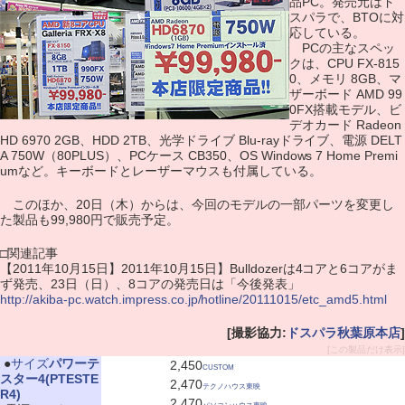
品PC。発売元はド
スパラで、BTOに対
応している。
PCの主なスペッ
クは、CPU FX-815
0、メモリ 8GB、マ
ザーボード AMD 99
0FX搭載モデル、ビ
デオカード Radeon
HD 6970 2GB、HDD 2TB、光学ドライブ Blu-rayドライブ、電源 DELT
A 750W（80PLUS）、PCケース CB350、OS Windows 7 Home Premi
umなど。キーボードとレーザーマウスも付属している。
このほか、20日（木）からは、今回のモデルの一部パーツを変更し
た製品も99,980円で販売予定。
□関連記事
【2011年10月15日】2011年10月15日】Bulldozerは4コアと6コアがま
ず発売、23日（日）、8コアの発売日は「今後発表」
http://akiba-pc.watch.impress.co.jp/hotline/20111015/etc_amd5.html
[撮影協力:
ドスパラ秋葉原本店
]
[この製品だけ表示]
|
●
サイズ
パワーテ
2,450
CUSTOM
スター4(PTESTE
2,470
テクノハウス東映
R4)
2,470