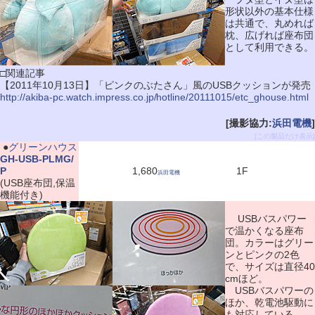
形状以外の基本仕様
は共通で、丸めれば
枕、広げれば座布団
として利用できる。
□関連記事
【2011年10月13日】「ピンクのぶたさん」風のUSBクッションが発売
http://akiba-pc.watch.impress.co.jp/hotline/20111015/etc_ghouse.html
[撮影協力:
浜田電機
]
[この製品だけ表示]
|
●
グリーンハウス
GH-USB-PLMG/
P
1,680
1F
浜田電機
(USB座布団,保温
機能付き)
USBバスパワー
で温かくなる座布
団。カラーはグリー
ンとピンクの2色
で、サイズは直径40
cmほど。
USBバスパワーの
ほか、乾電池駆動に
も対応している。