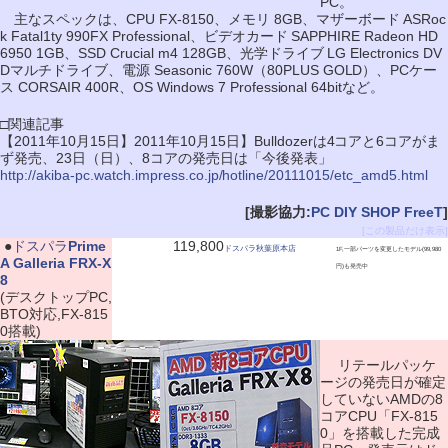
PC。
主なスペックは、CPU FX-8150、メモリ 8GB、マザーボード ASRoc
k Fatal1ty 990FX Professional、ビデオカード SAPPHIRE Radeon HD
6950 1GB、SSD Crucial m4 128GB、光学ドライブ LG Electronics DV
Dマルチドライブ、電源 Seasonic 760W（80PLUS GOLD）、PCケー
ス CORSAIR 400R、OS Windows 7 Professional 64bitなど。
□関連記事
【2011年10月15日】2011年10月15日】Bulldozerは4コアと6コアがま
ず発売、23日（日）、8コアの発売日は「今後発表」
http://akiba-pc.watch.impress.co.jp/hotline/20111015/etc_amd5.html
[撮影協力:
PC DIY SHOP FreeT
]
[この製品だけ表示]
|
●
ドスパラ
Prime
119,800
ドスパラ秋葉原本店
1F,一部パーツを変更したモデル(99,980
A Galleria FRX-X
円)も発売中
8
(デスクトップPC,
BTO対応,FX-815
0搭載)
リテールパッケ
ージの発売日が確定
していないAMDの8
コアCPU「FX-815
0」を搭載した完成