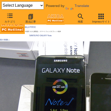
Powered by
Translate
AKIBA PC Hotline!
カテゴリ
過去記事
検索
Impressサイト
[拡大画像]
「GALAXY Note」が直輸入、筆圧ペンも使える5インチスマホ / 技術はワコム、通信回
線はLTE対応
今週見つけた新製品：スマートフォン/タブレット端末
SAMSUNG GALAXY Note
前の画像←