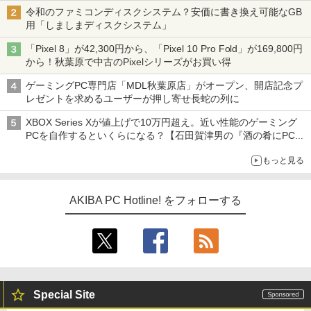
令和のファミコンディスクシステム？安価に書き換え可能なGB
用「しましまディスクシステム」
「Pixel 8」が42,300円から、「Pixel 10 Pro Fold」が169,800円
から！秋葉原で中古のPixelシリーズがお買い得
ゲーミングPC専門店「MDL秋葉原店」がオープン、開店記念プ
レゼントを求めるユーザーが押し寄せ長蛇の列に
XBOX Series Xが値上げで10万円超え。近い性能のゲーミング
PCを自作するといくらになる？【石田賀津男の『酒の肴にPCゲ
ーム』】
もっと見る
AKIBA PC Hotline! をフォローする
Special Site