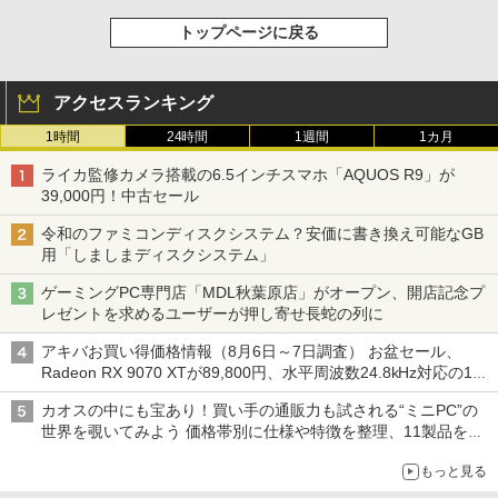
トップページに戻る
アクセスランキング
1時間
24時間
1週間
1カ月
ライカ監修カメラ搭載の6.5インチスマホ「AQUOS R9」が
39,000円！中古セール
令和のファミコンディスクシステム？安価に書き換え可能なGB
用「しましまディスクシステム」
ゲーミングPC専門店「MDL秋葉原店」がオープン、開店記念プ
レゼントを求めるユーザーが押し寄せ長蛇の列に
アキバお買い得価格情報（8月6日～7日調査） お盆セール、
Radeon RX 9070 XTが89,800円、水平周波数24.8kHz対応の17
型モニターが9,801円、暑さ指数連動セール ほか
カオスの中にも宝あり！買い手の通販力も試される“ミニPC”の
世界を覗いてみよう 価格帯別に仕様や特徴を整理、11製品をピ
ックアップ text by 石川 ひさよし
もっと見る