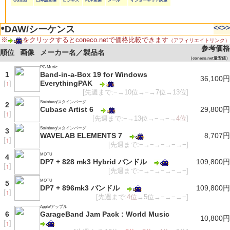
OS全般
日本語変換
ビジネス
PDF変換
メール
インターネット関連
●
<<
>>
DAW/シーケンス
※
をクリックするとconeco.netで価格比較できます
（アフィリエイトリンク）
参考価格
順位
画像
メーカー名／製品名
（coneco.net最安値）
PG Music
1
Band-in-a-Box 19 for Windows
36,100円
EverythingPAK
[
↑
]
[先週まで:−→10位→−→7位→13位]
Steinberg/スタインバーグ
2
Cubase Artist 6
29,800円
[
↑
]
[先週まで:−→13位→−→−→
4位
]
Steinberg/スタインバーグ
3
WAVELAB ELEMENTS 7
8,707円
[
↑
]
[先週まで:−→−→−→−→−]
MOTU
4
DP7 + 828 mk3 Hybrid バンドル
109,800円
[
↑
]
[先週まで:−→−→−→−→−]
MOTU
5
DP7 + 896mk3 バンドル
109,800円
[
↑
]
[先週まで:
4位
→5位→−→−→−]
Apple/アップル
6
GarageBand Jam Pack : World Music
10,800円
[
↑
]