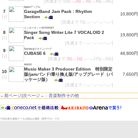
[先週まで:10位→
2位
→
3位
→
4位
→9位]
Apple/アップル
7
GarageBand Jam Pack : Rhythm
10,800円
Section
[
↑
]
[先週まで:7位→−→−→−→−]
インターネット/INTERNET
8
Singer Song Writer Lite 7 VOCALOID 2
19,800円
Pack
[
↑
]
[先週まで:−→−→−→−→−]
Steinberg/スタインバーグ
9
CUBASE 6
48,800円
[
↓
]
[先週まで:
3位
→
1位
→−→17位→5位]
MAGIX
Music Maker 3 Producer Edition 特別限定
10
版/jamバンド/乗り換え版/アップグレード（パ
7,650円
[
↑
]
ッケージ版）
[先週まで:−→−→−→−→−]
←前ページ
|
次ページ→：音楽制作その他
※特記無き価格データは税込み価格（税率=5％）です。