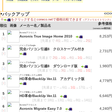
OS全般
日本語変換
ビジネス
PDF変換
メール
インターネット関連
●
<<
>>
バックアップ
※
をクリックするとconeco.netで価格比較できます
（アフィリエイトリンク）
参考価格
順位
画像
メーカー名／製品名
（coneco.net最安値）
Acronis/アクロニス
1
Acronis True Image Home 2010
8,253円
[
↑
]
[先週まで:
4位
→8位→−→6位→
2位
]
ジャングル/Jungle
2
完全パソコン引越8 クロスケーブル付き
2,731円
[
↑
]
[先週まで:
2位
→
1位
→
4位
→
1位
→8位]
ジャングル/Jungle
3
完全パソコン引越8 ダウンロード版
1,980円
[
↓
]
[先週まで:7位→
3位
→5位→
2位
→
1位
]
アーク情報システム/ARK
4
HD革命/BackUp Ver.11 アカデミック版
4,779円
[
↑
]
[先週まで:−→6位→
1位
→17位→−]
アーク情報システム/ARK
5
HD革命/BackUp Ver.11
6,646円
[
↑
]
[先週まで:18位→13位→6位→8位→14位]
Acronis/アクロニス
6
Acronis Migrate Easy 7.0
4,240円
[
↑
]