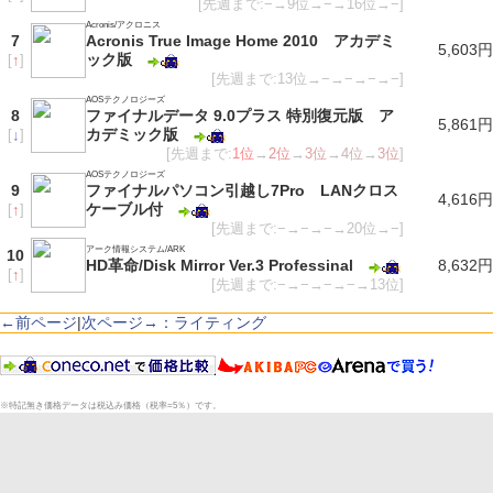
[先週まで:−→9位→−→16位→−]
Acronis/アクロニス
7
Acronis True Image Home 2010 アカデミ
5,603円
ック版
[
↑
]
[先週まで:13位→−→−→−→−]
AOSテクノロジーズ
8
ファイナルデータ 9.0プラス 特別復元版 ア
5,861円
カデミック版
[
↓
]
[先週まで:
1位
→
2位
→
3位
→
4位
→
3位
]
AOSテクノロジーズ
9
ファイナルパソコン引越し7Pro LANクロス
4,616円
ケーブル付
[
↑
]
[先週まで:−→−→−→20位→−]
アーク情報システム/ARK
10
HD革命/Disk Mirror Ver.3 Professinal
8,632円
[
↑
]
[先週まで:−→−→−→−→13位]
←前ページ
|
次ページ→：ライティング
※特記無き価格データは税込み価格（税率=5％）です。