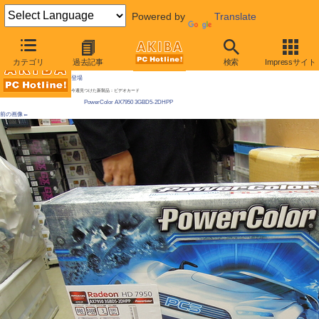
Powered by
Translate
AKIBA PC Hotline!
カテゴリ
過去記事
検索
Impressサイト
[拡大画像]
Radeon HD 7950が発売に、7970の下位、4万円台後半 / OCモデルや独自ファンモデルも
登場
今週見つけた新製品：ビデオカード
PowerColor AX7950 3GBD5-2DHPP
前の画像←