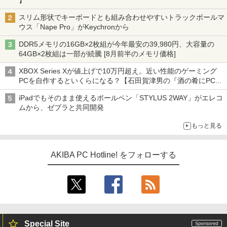
】
スリム形状でキーボードとも組み合わせやすいトラックボールマ
ウス「Nape Pro」がKeychronから
DDR5メモリの16GB×2枚組が今年最安の39,980円、大容量の
64GB×2枚組は一部が続騰 [8月前半のメモリ価格]
XBOX Series Xが値上げで10万円超え。近い性能のゲーミング
PCを自作するといくらになる？【石田賀津男の『酒の肴にPCゲ
ーム』】
iPadでもそのまま使えるボールペン「STYLUS 2WAY」がエレコ
ムから、ゼブラと共同開発
もっと見る
AKIBA PC Hotline! をフォローする
Special Site