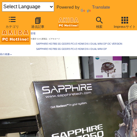
Powered by
Translate
AKIBA PC Hotline!
カテゴリ
過去記事
検索
Impressサイト
[拡大画像]
Radeon HD 7950が発売に、7970の下位、4万円台後半 / OCモデルや独自ファンモデルも
登場
今週見つけた新製品：ビデオカード
SAPPHIRE HD7950 3G GDDR5 PCI-E HDMI DVI-I DUAL MINI DP OC VERSION
SAPPHIRE HD7950 3G GDDR5 PCI-E HDMI DVI-I DUAL MINI DP
前の画像←