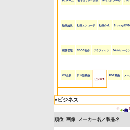
PCゲーム
セキュリティ対策
ディスクツール
バッ
動画編集
動画エンコード
動画作成
Blu-ray/D
画像管理
3DCG制作
グラフィック
DAW/シーケ
OS全般
日本語変換
PDF変換
メー
ビジネス
●
ビジネス
※
順位
画像
メーカー名／製品名