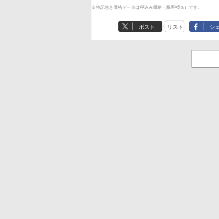
※特記無き価格データは税込み価格（税率=5％）です。
ポスト
リスト
シ