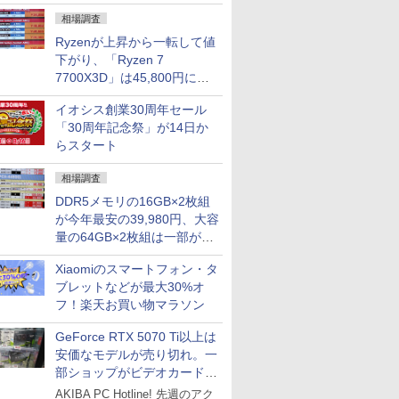
になる？
相場調査
Ryzenが上昇から一転して値
下がり、「Ryzen 7
7700X3D」は45,800円に急
落し「Ryzen 7 7800X3D」
イオシス創業30周年セール
との価格逆転解消 [8月前半の
「30周年記念祭」が14日か
CPU価格]
らスタート
相場調査
DDR5メモリの16GB×2枚組
が今年最安の39,980円、大容
量の64GB×2枚組は一部が続
騰 [8月前半のメモリ価格]
Xiaomiのスマートフォン・タ
ブレットなどが最大30%オ
フ！楽天お買い物マラソン
GeForce RTX 5070 Ti以上は
安価なモデルが売り切れ。一
部ショップがビデオカードの
購入制限を実施したニュース
AKIBA PC Hotline! 先週のアク