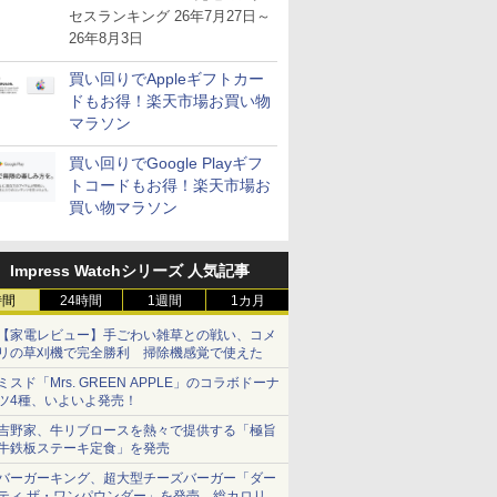
が注目を集める
セスランキング 26年7月27日～
26年8月3日
買い回りでAppleギフトカー
ドもお得！楽天市場お買い物
マラソン
買い回りでGoogle Playギフ
トコードもお得！楽天市場お
買い物マラソン
Impress Watchシリーズ 人気記事
時間
24時間
1週間
1カ月
【家電レビュー】手ごわい雑草との戦い、コメ
リの草刈機で完全勝利 掃除機感覚で使えた
ミスド「Mrs. GREEN APPLE」のコラボドーナ
ツ4種、いよいよ発売！
吉野家、牛リブロースを熱々で提供する「極旨
牛鉄板ステーキ定食」を発売
バーガーキング、超大型チーズバーガー「ダー
ティ ザ・ワンパウンダー」を発売。総カロリー