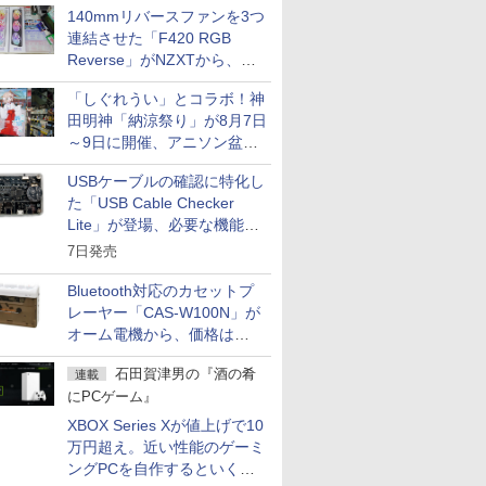
140mmリバースファンを3つ
連結させた「F420 RGB
Reverse」がNZXTから、単
一フレーム採用
「しぐれうい」とコラボ！神
田明神「納涼祭り」が8月7日
～9日に開催、アニソン盆踊
りや屋台グルメなどもあり
USBケーブルの確認に特化し
た「USB Cable Checker
Lite」が登場、必要な機能を
凝縮しコンパクトに
7日発売
Bluetooth対応のカセットプ
レーヤー「CAS-W100N」が
オーム電機から、価格は
5,940円
石田賀津男の『酒の肴
連載
にPCゲーム』
XBOX Series Xが値上げで10
万円超え。近い性能のゲーミ
ングPCを自作するといくら