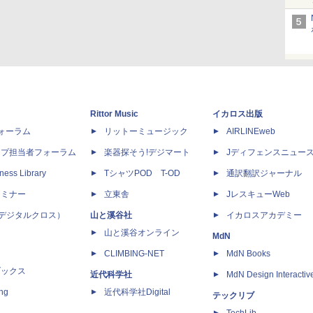
Rittor Music
イカロス出版
dフォーラム
リットーミュージック
AIRLINEweb
ップ担当者フォーラム
楽器探そう!デジマート
Jディフェンスニュー
ness Library
TシャツPOD T-OD
通訳翻訳ジャーナル
セミナー
立東舎
JレスキューWeb
 X（デジタルクロス）
山と溪谷社
イカロスアカデミー
山と溪谷オンライン
MdN
CLIMBING-NET
MdN Books
ブックス
近代科学社
MdN Design Interactiv
ing
近代科学社Digital
テックリブ