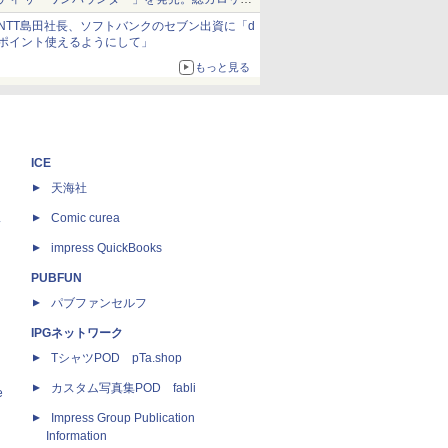
約1656kcal、総重量約527g！
NTT島田社長、ソフトバンクのセブン出資に「d
ポイント使えるようにして」
もっと見る
ICE
天海社
ス
Comic curea
impress QuickBooks
PUBFUN
パブファンセルフ
IPGネットワーク
TシャツPOD pTa.shop
カスタム写真集POD fabli
e
Impress Group Publication
Information