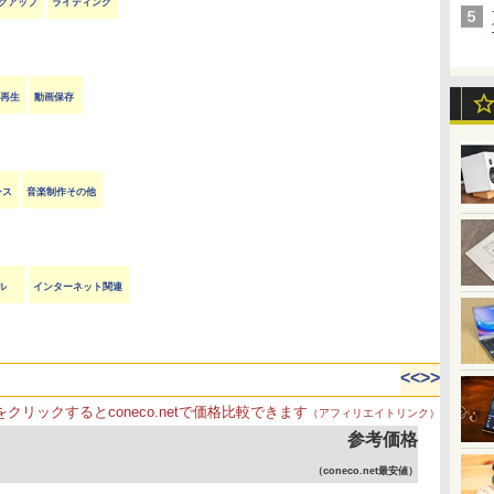
クアップ
ライティング
VD再生
動画保存
ンス
音楽制作その他
ル
インターネット関連
<<
>>
をクリックするとconeco.netで価格比較できます
（アフィリエイトリンク）
参考価格
（coneco.net最安値）