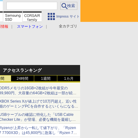
Impress サイト
全カテゴリ
原情報
スマートフォン
アクセスランキング
時間
24時間
1週間
1カ月
DDR5メモリの16GB×2枚組が今年最安の
39,980円、大容量の64GB×2枚組は一部が続騰
[8月前半のメモリ価格]
XBOX Series Xが値上げで10万円超え。近い性
能のゲーミングPCを自作するといくらになる？
【石田賀津男の『酒の肴にPCゲーム』】
USBケーブルの確認に特化した「USB Cable
Checker Lite」が登場、必要な機能を凝縮しコ
ンパクトに 7日発売
Ryzenが上昇から一転して値下がり、「Ryzen
7 7700X3D」は45,800円に急落し「Ryzen 7
7800X3D」との価格逆転解消 [8月前半のCPU