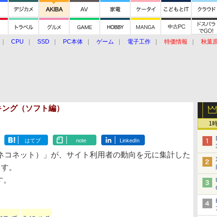
CPU
SSD
PC本体
ゲーム
電子工作
特価情報
秋葉
グルメ
イベント
価格動向
ランキング（ソフト編）
1
はてブ
note
LinkedIn
ネコネット）」が、サイト利用者の動向を元に集計した
ます。
です。