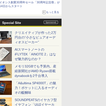
イオシス創業30周年セール「30周年記念祭」が
価格]
14日からスタート
もっと見る
Special Site
クリエイティブが作った2万
円台の“小さなピュアオーデ
ィオスピーカー”
AIスマートノートの
iFLYTEK「AINOTE 2」はな
ぜ魅力的なのか？
メモリ32GBでも予算内。産
経新聞社がAMD Ryzen搭載
dynabookを2千台導入
「A&ultima SP4000T」の魅
力！ポケットに入るオーディ
オの醍醐味
SOUNDPEATSのイヤカフ型
イヤフォン「UU2イヤーカ