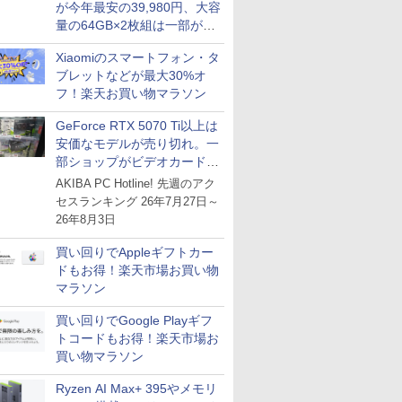
が今年最安の39,980円、大容
量の64GB×2枚組は一部が続
騰 [8月前半のメモリ価格]
Xiaomiのスマートフォン・タ
ブレットなどが最大30%オ
フ！楽天お買い物マラソン
GeForce RTX 5070 Ti以上は
安価なモデルが売り切れ。一
部ショップがビデオカードの
購入制限を実施したニュース
AKIBA PC Hotline! 先週のアク
が注目を集める
セスランキング 26年7月27日～
26年8月3日
買い回りでAppleギフトカー
ドもお得！楽天市場お買い物
マラソン
買い回りでGoogle Playギフ
トコードもお得！楽天市場お
買い物マラソン
Ryzen AI Max+ 395やメモリ