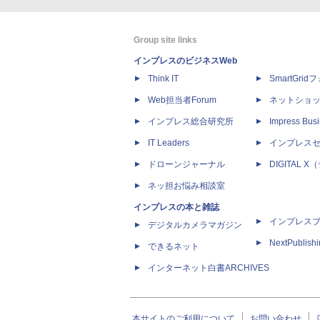
Group site links
インプレスのビジネスWeb
Think IT
SmartGri
Web担当者Forum
ネットショ
インプレス総合研究所
Impress Busi
IT Leaders
インプレス
ドローンジャーナル
DIGITAL
ネッ担お悩み相談室
インプレスの本と雑誌
インプレス
デジタルカメラマガジン
NextPublish
できるネット
インターネット白書ARCHIVES
本サイトのご利用について
お問い合わせ