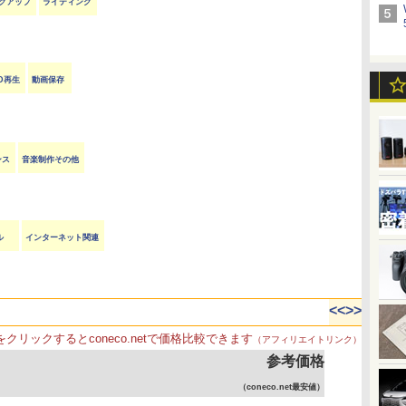
クアップ
ライティング
VD再生
動画保存
ンス
音楽制作その他
ル
インターネット関連
<<
>>
をクリックするとconeco.netで価格比較できます
（アフィリエイトリンク）
参考価格
（coneco.net最安値）