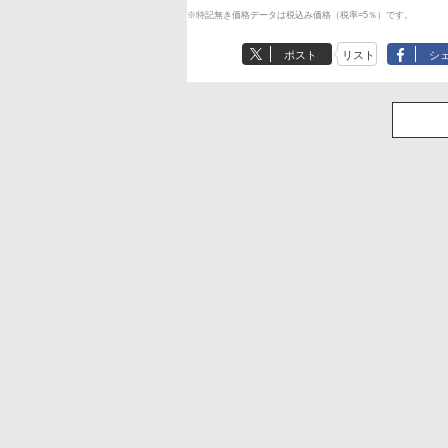
※特記無き価格データは税込み価格（税率=5％）です。
ポスト
リスト
シ