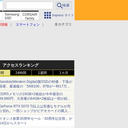
Impress サイト
全カテゴリ
原情報
スマートフォン
アクセスランキング
時間
24時間
1週間
1カ月
Sandisk(Western Digital)製SSDの特価・下落が
顕著、最速級の「SN8100」8TBが一時17万円
割れ [8月前半のSSD価格]
DDR5メモリの16GB×2枚組が今年最安の
39,980円、大容量の64GB×2枚組は一部が続騰
[8月前半のメモリ価格]
GeForce RTX 5070 Ti以上は安価なモデルが売
り切れ。一部ショップがビデオカードの購入制
限を実施したニュースが注目を集める AKIBA
イオシス創業30周年セール「30周年記念祭」が
PC Hotline! 先週のアクセスランキング 26年7月
14日からスタート
27日～26年8月3日