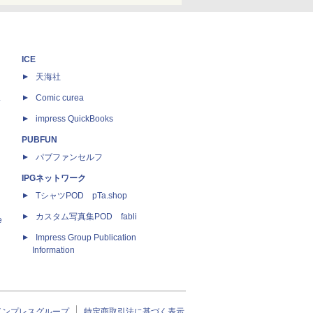
ICE
天海社
ス
Comic curea
impress QuickBooks
PUBFUN
パブファンセルフ
IPGネットワーク
TシャツPOD pTa.shop
カスタム写真集POD fabli
e
Impress Group Publication
Information
インプレスグループ
特定商取引法に基づく表示