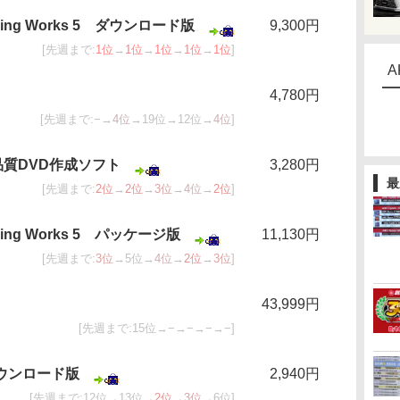
tering Works 5 ダウンロード版
9,300円
[先週まで:
1位
→
1位
→
1位
→
1位
→
1位
]
A
4,780円
[先週まで:−→
4位
→19位→12位→
4位
]
簡単高品質DVD作成ソフト
3,280円
最
[先週まで:
2位
→
2位
→
3位
→
4位
→
2位
]
tering Works 5 パッケージ版
11,130円
[先週まで:
3位
→5位→
4位
→
2位
→
3位
]
43,999円
[先週まで:15位→−→−→−→−]
 ダウンロード版
2,940円
[先週まで:12位→13位→
2位
→
3位
→6位]