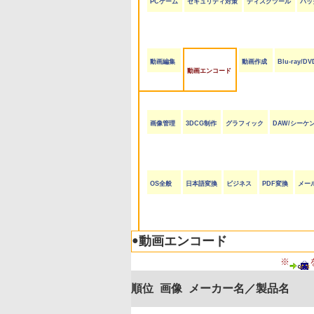
PCゲーム
セキュリティ対策
ディスクツール
バッ
動画編集
動画作成
Blu-ray/D
動画エンコード
画像管理
3DCG制作
グラフィック
DAW/シーケ
OS全般
日本語変換
ビジネス
PDF変換
メー
●
動画エンコード
※
順位
画像
メーカー名／製品名