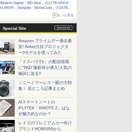
Western Digital「WD Blue」の12TB HDDが
54,980円、Seagate「BarraCuda」の16TB
HDDが64,980円などが特売、NAS・ビジネス向
もっと見る
けは上昇傾向 [8月前半のHDD価格]
Special Site
Amazon プライムデー過去最
安! Anker注目プロジェクタ
ー3モデルを使ってみた
「ドスパラTV」の配信現場
に“PAD”撮影班が潜入!人気の
秘訣に迫る!!
ソニーミラーレス一眼の大特
集！ 見どころ記事まとめ
AIスマートノートの
iFLYTEK「AINOTE 2」はな
ぜ魅力的なのか？
レイズのプレミアムカー向け
ブランドHOMURAから