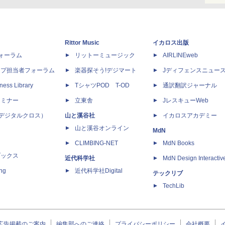
Rittor Music
イカロス出版
dフォーラム
リットーミュージック
AIRLINEweb
ップ担当者フォーラム
楽器探そう!デジマート
Jディフェンスニュー
ness Library
TシャツPOD T-OD
通訳翻訳ジャーナル
セミナー
立東舎
JレスキューWeb
 X（デジタルクロス）
山と溪谷社
イカロスアカデミー
山と溪谷オンライン
MdN
CLIMBING-NET
MdN Books
ブックス
近代科学社
MdN Design Interactiv
ing
近代科学社Digital
テックリブ
TechLib
広告掲載のご案内
編集部へのご連絡
プライバシーポリシー
会社概要