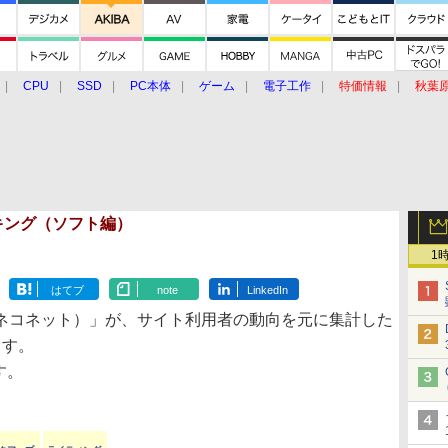
CPU
SSD
PC本体
ゲーム
電子工作
特価情報
秋葉
グルメ
イベント
価格動向
ランキング（ソフト編）
1
はてブ
note
LinkedIn
ネコネット）」が、サイト利用者の動向を元に集計した
ます。
です。