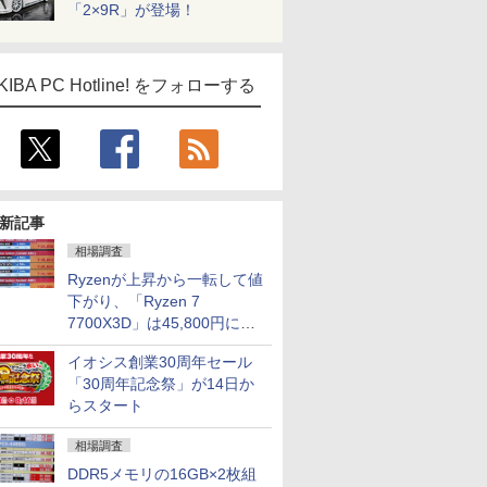
「2×9R」が登場！
KIBA PC Hotline! をフォローする
新記事
相場調査
Ryzenが上昇から一転して値
下がり、「Ryzen 7
7700X3D」は45,800円に急
落し「Ryzen 7 7800X3D」
イオシス創業30周年セール
との価格逆転解消 [8月前半の
「30周年記念祭」が14日か
CPU価格]
らスタート
相場調査
DDR5メモリの16GB×2枚組