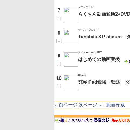
メディアナビ
7
らくちん動画変換2+DVD 
[
↑
]
サイバーフロント
8
Tunebite 8 Platin
[
→
]
アイアールティ/IRT
9
はじめての動画変換
[
↑
]
Xilisoft
10
究極iPad変換＋転送 
[
↑
]
←前ページ
|
次ページ→：動画作成