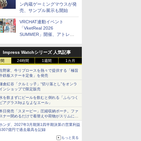
ン内蔵ゲーミングマウスが発
売、サンプル展示も開始
VRCHAT連動イベント
「VketReal 2026
SUMMER」開催、アトレ秋
葉原で「アイドルマスター」
コラボ、マイクラ/ROBLOX
Impress Watchシリーズ 人気記事
の「プログラミング体験会」
がソフマップで開催など～
時間
24時間
1週間
1カ月
最近の秋葉原 イベント/ポッ
吉野家、牛リブロースを熱々で提供する「極旨
プストア編～
牛鉄板ステーキ定食」を発売
鎌倉紅谷「クルミッ子」“切り落とし”をオンラ
インショップで限定販売
水を飲まずにビールを飲むと倒れる「ふらつく
ビアグラスbyよなよなエール」
本日発売「スヌーピー」圧縮収納ポーチ。ファ
スナー閉めるだけで着替えや荷物がスリムにま
とまる
ホンダ、2027年3月期第1四半期決算の営業利益
5307億円で過去最高を記録
もっと見る