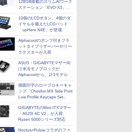
128GB搭載のスリムAIワーク
ステーション「EVO-X3」が
GMKtecから
10個のLCDボタン、4個のダ
イヤルを備えたLCDパッド
「upHere N4E」が登場
Alphacoolのポンプ付きフラ
ットタイプリザーバーやリー
クテスターが入荷
ASUS・GIGABYTEマザー向
け水冷モノブロックが
Alphacoolから、計3モデル
側面印字のロープロキーキャ
ップ「Chosfox MX Side Print
Low Profile Keycaps Set」
GIGABYTEのMini-ITXマザー
「A520I AC V2」が入荷、
Ryzen 5000シリーズ対応
Noctua×Pulsarコラボのファ