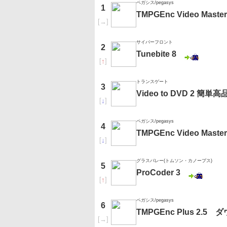
ペガシス/pegasys
1
TMPGEnc Video Mas
[
→
]
サイバーフロント
2
Tunebite 8
[
↑
]
トランスゲート
3
Video to DVD 2 
[
↓
]
ペガシス/pegasys
4
TMPGEnc Video Mas
[
↓
]
グラスバレー(トムソン・カノープス)
5
ProCoder 3
[
↑
]
ペガシス/pegasys
6
TMPGEnc Plus 2.5
[
→
]