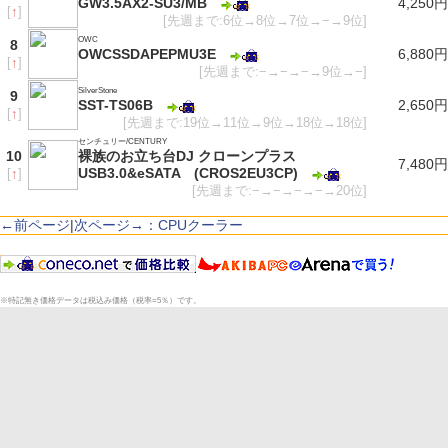
GW3.5AX2-SU3/MB
4,250円
[
↑
]
[先週まで:6位→8位→7位→−→9位]
OWC
8
OWCSSDAPEPMU3E
6,880円
[
↑
]
[先週まで:−→−→−→9位→−]
SilverStone
9
SST-TS06B
2,650円
[
↑
]
[先週まで:19位→11位→9位→18位→18位]
センチュリー/CENTURY
10
裸族のお立ち台DJ クローンプラス
7,480円
USB3.0&eSATA (CROS2EU3CP)
[
↑
]
[先週まで:−→−→−→−→20位]
←前ページ
|
次ページ→：CPUクーラー
※特記無き価格データは税込み価格（税率=5％）です。