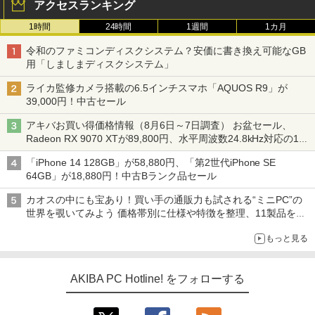
アクセスランキング
1時間
24時間
1週間
1カ月
令和のファミコンディスクシステム？安価に書き換え可能なGB
用「しましまディスクシステム」
ライカ監修カメラ搭載の6.5インチスマホ「AQUOS R9」が
39,000円！中古セール
アキバお買い得価格情報（8月6日～7日調査） お盆セール、
Radeon RX 9070 XTが89,800円、水平周波数24.8kHz対応の17
型モニターが9,801円、暑さ指数連動セール ほか
「iPhone 14 128GB」が58,880円、「第2世代iPhone SE
64GB」が18,880円！中古Bランク品セール
カオスの中にも宝あり！買い手の通販力も試される“ミニPC”の
世界を覗いてみよう 価格帯別に仕様や特徴を整理、11製品をピ
ックアップ text by 石川 ひさよし
もっと見る
AKIBA PC Hotline! をフォローする