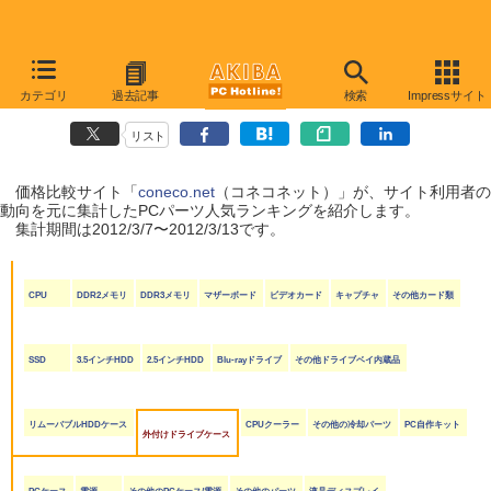
coneco.net人気ランキング（PCパーツ編）
カテゴリ
過去記事
検索
Impressサイト
（2012/3/7〜2012/3/13）
リスト
価格比較サイト「
coneco.net
（コネコネット）」が、サイト利用者の
動向を元に集計したPCパーツ人気ランキングを紹介します。
集計期間は2012/3/7〜2012/3/13です。
CPU
DDR2メモリ
DDR3メモリ
マザーボード
ビデオカード
キャプチャ
その他カード類
SSD
3.5インチHDD
2.5インチHDD
Blu-rayドライブ
その他ドライブベイ内蔵品
リムーバブルHDDケース
CPUクーラー
その他の冷却パーツ
PC自作キット
外付けドライブケース