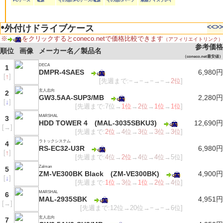
PCケース
電源
その他のPCケース/電源
その他のパーツ
液晶ディスプレイ
●
<<
>>
外付けドライブケース
※
をクリックするとconeco.netで価格比較できます
（アフィリエイトリンク）
参考価格
順位
画像
メーカー名／製品名
（coneco.net最安値）
DECA
1
DMPR-4SAES
6,980円
[
↑
]
[先週まで:−→−→−→−→
2位
]
玄人志向
2
GW3.5AA-SUP3/MB
2,280円
[
↓
]
[先週まで:7位→
1位
→
2位
→
1位
→
1位
]
MARSHAL
3
HDD TOWER 4 (MAL-3035SBKU3)
12,690円
[
→
]
[先週まで:
2位
→
4位
→
3位
→
3位
→
3位
]
ラトックシステム
4
RS-EC32-U3R
6,980円
[
↑
]
[先週まで:
4位
→
2位
→
4位
→
4位
→5位]
Zalman
5
ZM-VE300BK Black (ZM-VE300BK)
4,900円
[
↓
]
[先週まで:
1位
→
3位
→
1位
→
2位
→
4位
]
MARSHAL
6
MAL-2935SBK
4,951円
[
→
]
[先週まで:12位→20位→−→−→6位]
玄人志向
7