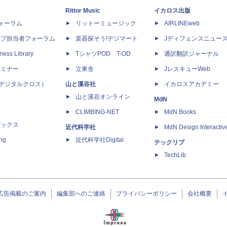
Rittor Music
イカロス出版
dフォーラム
リットーミュージック
AIRLINEweb
ップ担当者フォーラム
楽器探そう!デジマート
Jディフェンスニュー
ness Library
TシャツPOD T-OD
通訳翻訳ジャーナル
セミナー
立東舎
JレスキューWeb
 X（デジタルクロス）
山と溪谷社
イカロスアカデミー
山と溪谷オンライン
MdN
CLIMBING-NET
MdN Books
ブックス
近代科学社
MdN Design Interactiv
ing
近代科学社Digital
テックリブ
TechLib
広告掲載のご案内
編集部へのご連絡
プライバシーポリシー
会社概要