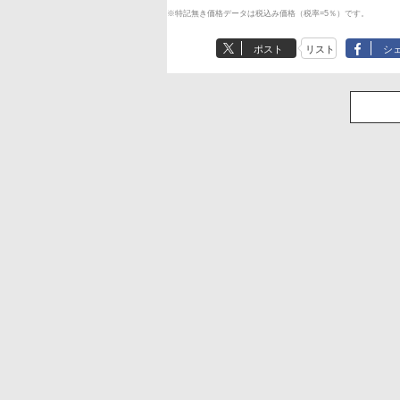
※特記無き価格データは税込み価格（税率=5％）です。
ポスト
リスト
シ