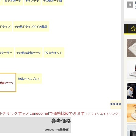
ド
ビデオカード
キャプチャ
その他カード類
ayドライブ
その他ドライブベイ内蔵品
Uクーラー
その他の冷却パーツ
PC自作キット
液晶ディスプレイ
他のパーツ
<<
>>
をクリックするとconeco.netで価格比較できます
（アフィリエイトリンク）
参考価格
（coneco.net最安値）