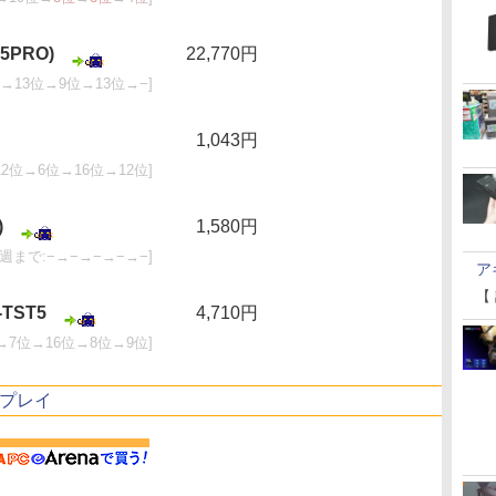
5PRO)
22,770円
位→13位→9位→13位→−]
1,043円
12位→6位→16位→12位]
)
1,580円
先週まで:−→−→−→−→−]
ア
【
TST5
4,710円
→7位→16位→8位→9位]
プレイ