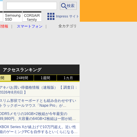
Impress サイト
全カテゴリ
原情報
スマートフォン
アクセスランキング
時間
24時間
1週間
1カ月
アキバお買い得価格情報（速報版） 【 調査日：
2026年8月6日 】
スリム形状でキーボードとも組み合わせやすい
トラックボールマウス「Nape Pro」が
Keychronから
DDR5メモリの16GB×2枚組が今年最安の
39,980円、大容量の64GB×2枚組は一部が続騰
[8月前半のメモリ価格]
XBOX Series Xが値上げで10万円超え。近い性
能のゲーミングPCを自作するといくらになる？
【石田賀津男の『酒の肴にPCゲーム』】