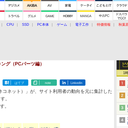
CPU
SSD
PC本体
ゲーム
電子工作
特価情報
秋葉
グルメ
イベント
価格動向
ランキング（PCパーツ編）
1
はてブ
note
LinkedIn
ネコネット）」が、サイト利用者の動向を元に集計した
ます。
です。