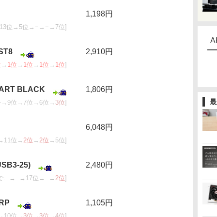
1,198円
13位→5位→−→−→7位]
A
ST8
2,910円
位
→
1位
→
1位
→
1位
→
1位
]
ART BLACK
1,806円
最
−→9位→7位→6位→
3位
]
6,048円
→11位→
2位
→
2位
→5位]
USB3-25)
2,480円
で:−→−→17位→−→
2位
]
-RP
1,105円
→10位→
3位
→
3位
→
4位
]