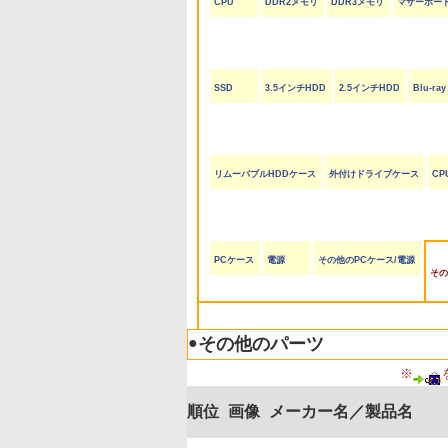
CPU
DDR2メモリ
DDR3メモリ
マザーボー
SSD
3.5インチHDD
2.5インチHDD
Blu-r
リムーバブルHDDケース
外付けドライブケース
CP
PCケース
電源
その他のPCケース/電源
その
●
その他のパーツ
※
順位
画像
メーカー名／製品名