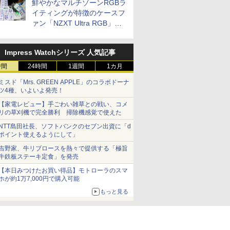
鮮やかなマルチゾーンRGBラ
イティングが特徴のケースフ
ァン「NZXT Ultra RGB」が
発売、計8製品
Impress Watchシリーズ 人気記事
時間
24時間
1週間
1カ月
ミスド「Mrs. GREEN APPLE」のコラボドーナ
ツ4種、いよいよ発売！
【家電レビュー】手ごわい雑草との戦い、コメ
リの草刈機で完全勝利 掃除機感覚で使えた
NTT島田社長、ソフトバンクのセブン出資に「d
ポイント使えるようにして」
吉野家、牛リブロースを熱々で提供する「極旨
牛鉄板ステーキ定食」を発売
【本日みつけたお買い得品】モトローラのスマ
ホが約1万7,000円で購入可能
もっと見る