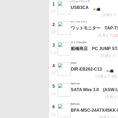
バリューウェーブ
1
USB3CA
[
↑
]
[先週まで:
サンワサプライ
2
ワットモニター TAP-T
[
↓
]
[先週まで:
1
サイズ/Scythe
3
船橋商店 PC JUMP ST
[
→
]
[先週まで:
Dirac
4
DIR-EB262-C13
[
↑
]
[先週まで:
3位
Apricorn
5
SATA Wire 3.0 (ASW-
[
↓
]
[先週ま
BitFenix
6
BFA-MSC-24ATX45KK
[
↓
]
[先週まで:−