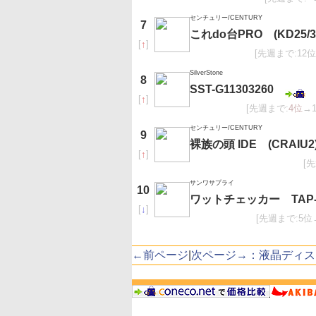
センチュリー/CENTURY
7
これdo台PRO (KD25/3
[
↑
]
[先週まで:12
SilverStone
8
SST-G11303260
[
↑
]
[先週まで:
4位
→
センチュリー/CENTURY
9
裸族の頭 IDE (CRAIU2
[
↑
]
[
サンワサプライ
10
ワットチェッカー TAP-
[
↓
]
[先週まで:5位
←前ページ
|
次ページ→：液晶ディス