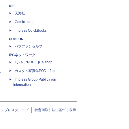
ICE
天海社
ス
Comic curea
impress QuickBooks
PUBFUN
パブファンセルフ
IPGネットワーク
TシャツPOD pTa.shop
カスタム写真集POD fabli
e
Impress Group Publication
Information
インプレスグループ
特定商取引法に基づく表示