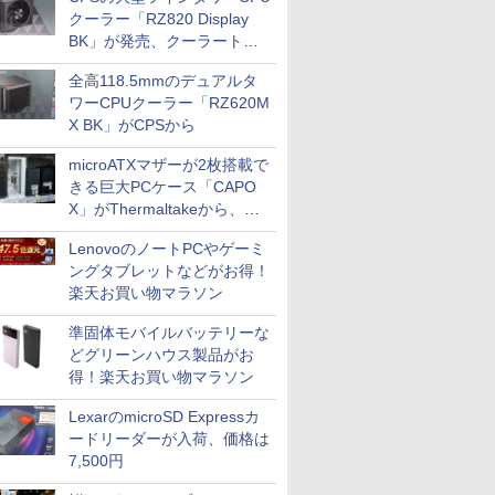
クーラー「RZ820 Display
BK」が発売、クーラートッ
プに5インチ液晶搭載
全高118.5mmのデュアルタ
ワーCPUクーラー「RZ620M
X BK」がCPSから
microATXマザーが2枚搭載で
きる巨大PCケース「CAPO
X」がThermaltakeから、カ
ラーは2色
LenovoのノートPCやゲーミ
ングタブレットなどがお得！
楽天お買い物マラソン
準固体モバイルバッテリーな
どグリーンハウス製品がお
得！楽天お買い物マラソン
LexarのmicroSD Expressカ
ードリーダーが入荷、価格は
7,500円