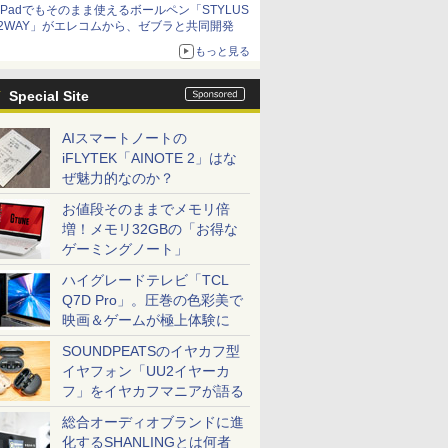
iPadでもそのまま使えるボールペン「STYLUS
2WAY」がエレコムから、ゼブラと共同開発
もっと見る
Special Site
AIスマートノートの
iFLYTEK「AINOTE 2」はな
ぜ魅力的なのか？
お値段そのままでメモリ倍
増！メモリ32GBの「お得な
ゲーミングノート」
ハイグレードテレビ「TCL
Q7D Pro」。圧巻の色彩美で
映画＆ゲームが極上体験に
SOUNDPEATSのイヤカフ型
イヤフォン「UU2イヤーカ
フ」をイヤカフマニアが語る
総合オーディオブランドに進
化するSHANLINGとは何者