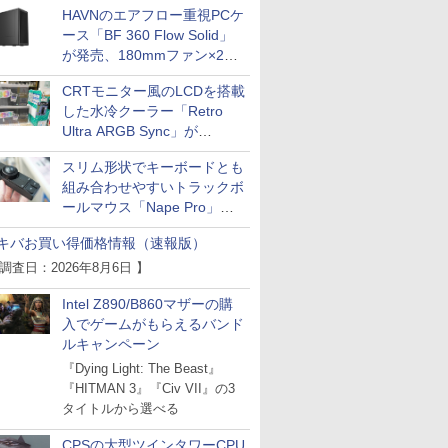
HAVNのエアフロー重視PCケ
ース「BF 360 Flow Solid」
が発売、180mmファン×2搭
載
CRTモニター風のLCDを搭載
した水冷クーラー「Retro
Ultra ARGB Sync」が
Thermaltakeから
スリム形状でキーボードとも
組み合わせやすいトラックボ
ールマウス「Nape Pro」が
Keychronから
キバお買い得価格情報（速報版）
 調査日：2026年8月6日 】
Intel Z890/B860マザーの購
入でゲームがもらえるバンド
ルキャンペーン
『Dying Light: The Beast』
『HITMAN 3』『Civ VII』の3
タイトルから選べる
CPSの大型ツインタワーCPU