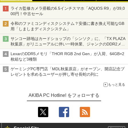
ライカ監修カメラ搭載の6.5インチスマホ「AQUOS R9」が39,0
00円！中古セール
令和のファミコンディスクシステム？安価に書き換え可能なGB
用「しましまディスクシステム」
サンコー跡地はカードショップの「シンソク」に、「TX PLAZA
秋葉原」がリニューアルに伴い一時休業、ジャンクのDDR2メモ
リが100円で販売など～ 最近の秋葉原 ～
LexarのDDR5メモリ「THOR RGB 2nd Gen」が入荷、64GB×2
枚組など3種類
ゲーミングPC専門店「MDL秋葉原店」がオープン、開店記念プ
レゼントを求めるユーザーが押し寄せ長蛇の列に
もっと見る
AKIBA PC Hotline! をフォローする