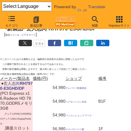
Powered by
Translate
2012年3月24日
カテゴリ
過去記事
検索
Impressサイト
-新製品- 玄人志向 RH7970-E3GHD/DF
[
]
製品ジャンル：
ビデオカード
リスト
※このページにおける価格などは、編集部が店頭表示を独自に調査したものです。
この価格で販売されることを保証するものではありません。
実際の販売価格は変動しますので、購入時に各ショップ店頭にてご確認ください。
※特記無き価格情報は税込み価格（税率=5％）です。
メーカー/製品名
価格(円)
ショップ
備考
|
●
玄人志向
RH797
54,980
0-E3GHD/DF
クレバリー秋葉原店
(PCI Express x1
6,Radeon HD 79
54,980
B1F
ツクモパソコン本店
70,GDDR5メモリ
3GB
,デュアルDVI出力/HDMI出
54,980
パソコンショップ アーク
力/デュアルMini DisplayPort出
力
,隣接スロット
56,980
1F
ドスパラパーツ館