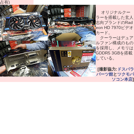
占有)
オリジナルクー
ラーを搭載した玄人
志向ブランドのRad
eon HD 7970ビデオ
カード。
クーラーはデュア
ルファン構成のもの
を採用し、メモリは
GDDR5 3GBを搭載
している。
[撮影協力:
ドスパラ
パーツ館
と
ツクモパ
ソコン本店
]