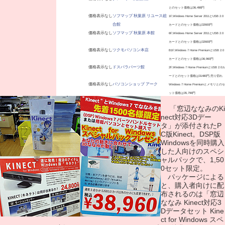
とのセット価格は36,498円
価格表示なし
ソフマップ 秋葉原 リユース総
1F,Windows Home Server 2011とUSB 2.0
合館
カードとのセット価格は32600円
価格表示なし
ソフマップ 秋葉原 本館
6F,Windows Home Server 2011とUSB 2.0
カードとのセット価格は32600円
価格表示なし
ツクモパソコン本店
B1F,Windows 7 Home PremiumとUSB 2.0
カードとのセット価格は36,960円
価格表示なし
ドスパラパーツ館
2F,Windows 7 Home PremiumとUSB 2.0カ
ードとのセット価格は31480円,売り切れ
価格表示なし
パソコンショップ アーク
Windows 7 Home Premiumとメモリとのセ
ット価格は35,799円
「窓辺ななみのKi
nect対応3Dデー
タ」が添付されたP
C版Kinect。DSP版
Windowsを同時購入
した人向けのスペシ
ャルパックで、1,50
0セット限定。
パッケージによる
と、購入者向けに配
布されるのは「窓辺
ななみ Kinect対応3
Dデータセット Kine
ct for Windows スペ