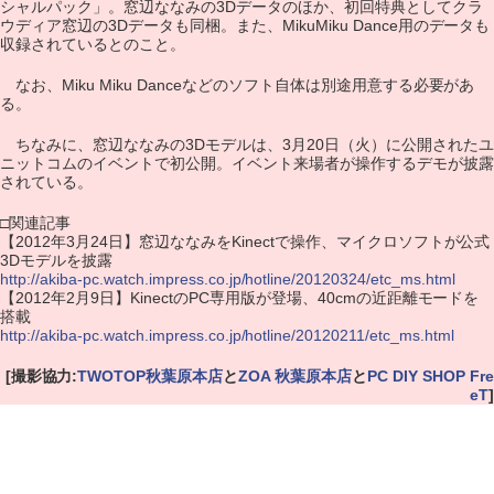
シャルパック」。窓辺ななみの3Dデータのほか、初回特典としてクラ
ウディア窓辺の3Dデータも同梱。また、MikuMiku Dance用のデータも
収録されているとのこと。
なお、Miku Miku Danceなどのソフト自体は別途用意する必要があ
る。
ちなみに、窓辺ななみの3Dモデルは、3月20日（火）に公開されたユ
ニットコムのイベントで初公開。イベント来場者が操作するデモが披露
されている。
□関連記事
【2012年3月24日】窓辺ななみをKinectで操作、マイクロソフトが公式
3Dモデルを披露
http://akiba-pc.watch.impress.co.jp/hotline/20120324/etc_ms.html
【2012年2月9日】KinectのPC専用版が登場、40cmの近距離モードを
搭載
http://akiba-pc.watch.impress.co.jp/hotline/20120211/etc_ms.html
[撮影協力:
TWOTOP秋葉原本店
と
ZOA 秋葉原本店
と
PC DIY SHOP Fre
eT
]