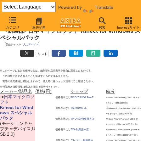
Powered by
Translate
2012年4月21日
カテゴリ
過去記事
検索
Impressサイト
-新製品- 日本マイクロソフト Kinect for Windows ス
ペシャルパック
[
]
製品ジャンル：
入力デバイス
リスト
※このページにおける価格などは、編集部が店頭表示を独自に調査したものです。
この価格で販売されることを保証するものではありません。
実際の販売価格は変動しますので、購入時に各ショップ店頭にてご確認ください。
※特記無き価格情報は税込み価格（税率=5％）です。
メーカー/製品名
価格(円)
ショップ
備考
|
●
日本マイクロソ
価格表示なし
PC DIY SHOP FreeT
Windows 7 ProfessionalとUSB 3.0カード
フト
とのセット価格は38,960円
Kinect for Wind
価格表示なし
TSUKUMO eX.
1F,Windows 7 Home PremiumとUSB 2.0カ
ows スペシャル
ードとのセット価格は36,960円
パック
価格表示なし
TWOTOP秋葉原本店
Windows 7 Home PremiumとUSB 2.0カー
(モーションキャ
ドとのセット価格は36,580円,売り切れ
プチャデバイス,U
価格表示なし
ZOA 秋葉原本店
2F,Windows 7 Home PremiumとLANカー
SB 2.0)
ドとのセット価格は34800円,売り切れ
価格表示なし
クレバリー秋葉原店
Windows 7 ProfessionalとUSB 2.0カード