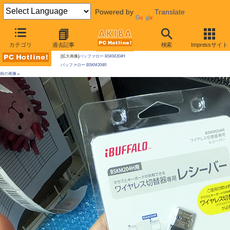
Powered by
Translate
AKIBA PC Hotline!
カテゴリ
過去記事
検索
Impressサイト
今週見つけた新製品：ネットワーク関連機器
[拡大画像]
バッファロー BSKM204H
バッファロー BSKM204R
前の画像←