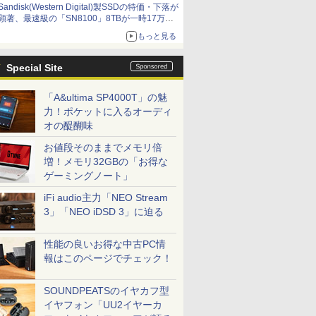
Sandisk(Western Digital)製SSDの特価・下落が
顕著、最速級の「SN8100」8TBが一時17万円
割れ [8月前半のSSD価格]
もっと見る
Special Site
「A&ultima SP4000T」の魅
力！ポケットに入るオーディ
オの醍醐味
お値段そのままでメモリ倍
増！メモリ32GBの「お得な
ゲーミングノート」
iFi audio主力「NEO Stream
3」「NEO iDSD 3」に迫る
性能の良いお得な中古PC情
報はこのページでチェック！
SOUNDPEATSのイヤカフ型
イヤフォン「UU2イヤーカ