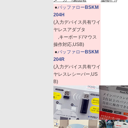
|
●
バッファロー
BSKM
204H
(入力デバイス共有ワイ
ヤレスアダプタ
,キーボード/マウス
操作対応,USB)
|
●
バッファロー
BSKM
204R
(入力デバイス共有ワイ
ヤレスレシーバー,US
B)