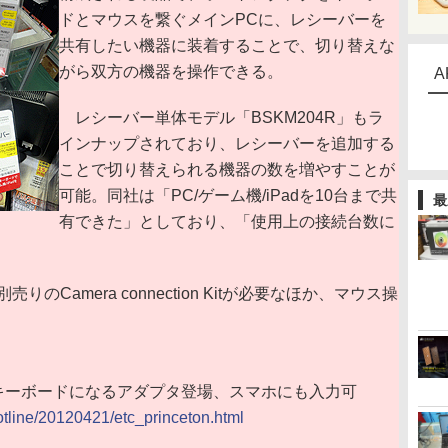
ドとマウスを繋ぐメインPCに、レシーバーを
共有したい機器に装着することで、切り替えな
がら双方の機器を操作できる。
A
レシーバー単体モデル「BSKM204R」もラ
インナップされており、レシーバーを追加する
ことで切り替えられる機器の数を増やすことが
可能。同社は「PC/ゲーム機/iPadを10台まで共
最
有できた」としており、「使用上の接続台数に
のCamera connection Kitが必要なほか、マウス操
toothキーボードになるアダプタ登場、スマホにも入力可
hotline/20120421/etc_princeton.html