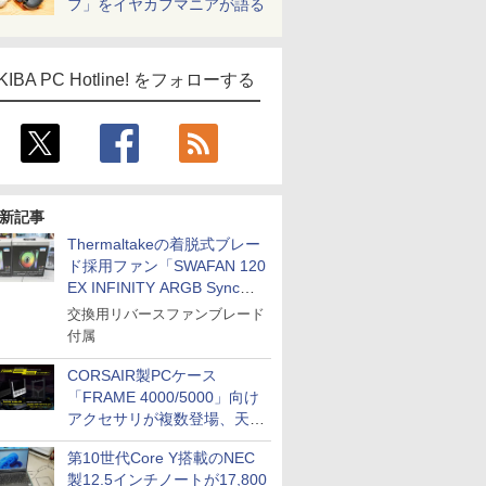
フ」をイヤカフマニアが語る
KIBA PC Hotline! をフォローする
新記事
Thermaltakeの着脱式ブレー
ド採用ファン「SWAFAN 120
EX INFINITY ARGB Sync」
に単品パッケージ
交換用リバースファンブレード
付属
CORSAIR製PCケース
「FRAME 4000/5000」向け
アクセサリが複数登場、天然
木製パネルや背面コネクタ対
第10世代Core Y搭載のNEC
応トレイなど
製12.5インチノートが17,800