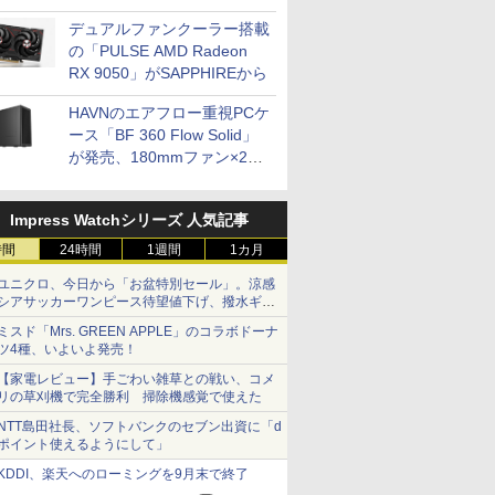
開発
デュアルファンクーラー搭載
の「PULSE AMD Radeon
RX 9050」がSAPPHIREから
HAVNのエアフロー重視PCケ
ース「BF 360 Flow Solid」
が発売、180mmファン×2搭
載
Impress Watchシリーズ 人気記事
時間
24時間
1週間
1カ月
ユニクロ、今日から「お盆特別セール」。涼感
シアサッカーワンピース待望値下げ、撥水ギア
ショーツは1990円に
ミスド「Mrs. GREEN APPLE」のコラボドーナ
ツ4種、いよいよ発売！
【家電レビュー】手ごわい雑草との戦い、コメ
リの草刈機で完全勝利 掃除機感覚で使えた
NTT島田社長、ソフトバンクのセブン出資に「d
ポイント使えるようにして」
KDDI、楽天へのローミングを9月末で終了