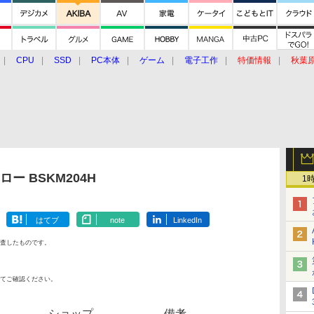
CPU
SSD
PC本体
ゲーム
電子工作
特価情報
秋葉
グルメ
イベント
価格動向
ー BSKM204H
1
はてブ
note
LinkedIn
査したものです。
てご確認ください。
ショップ
備考