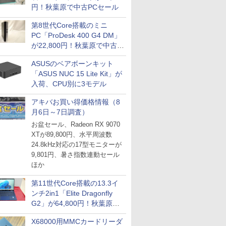
円！秋葉原で中古PCセール
第8世代Core搭載のミニ
PC「ProDesk 400 G4 DM」
が22,800円！秋葉原で中古
PCセール
ASUSのベアボーンキット
「ASUS NUC 15 Lite Kit」が
入荷、CPU別に3モデル
ICE
天海社
アキバお買い得価格情報（8
月6日～7日調査）
ス
Comic curea
お盆セール、Radeon RX 9070
impress QuickBooks
XTが89,800円、水平周波数
24.8kHz対応の17型モニターが
PUBFUN
9,801円、暑さ指数連動セール
パブファンセルフ
ほか
IPGネットワーク
第11世代Core搭載の13.3イ
TシャツPOD pTa.shop
ンチ2in1「Elite Dragonfly
カスタム写真集POD fabli
G2」が64,800円！秋葉原で
ve
中古PCセール
Impress Group Publication Informa
X68000用MMCカードリーダ
tion