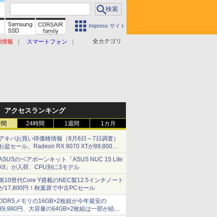
Impress サイト
全カテゴリ
原情報
スマートフォン
アクセスランキング
時間
24時間
1週間
1カ月
アキバお買い得価格情報（8月6日～7日調査）
お盆セール、Radeon RX 9070 XTが89,800
円、水平周波数24.8kHz対応の17型モニターが
ASUSのベアボーンキット「ASUS NUC 15 Lite
9,801円、暑さ指数連動セール ほか
Kit」が入荷、CPU別に3モデル
第10世代Core Y搭載のNEC製12.5インチノート
が17,800円！秋葉原で中古PCセール
DDR5メモリの16GB×2枚組が今年最安の
39,980円、大容量の64GB×2枚組は一部が続騰
[8月前半のメモリ価格]