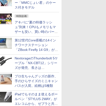
ー「MMCじょい君」のケー
ス付きモデル
特別企画
アキバに“夏の特価ラッシ
ュ”到来！CPUもメモリもマ
ザーも安い、買い時のパーツ
は？【8月7日(金)22時配信】
第12世代Core搭載の14イン
チワークステーション
「ZBook Firefly 14 G9」が
79,800円！秋葉原で中古PC
NextorageのThunderbolt 5ケ
セール
ーブル「NX-CBT12」シリー
ズが発売、長さは
30cm/50cm/1mの3種類
プロ生ちゃんグッズの新作、
手のひらサイズのミニキャン
バスが入荷。絵柄は5種類
iPadでもそのまま使えるボー
ルペン「STYLUS 2WAY」が
エレコムから、ゼブラと共同