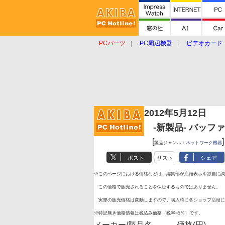
PCパーツ
PC周辺機器
ビデオカード
タブレット
おもしろグッズ
ショップ
2012年5月12日
-新製品- バッファロ
[
]
製品ジャンル：
ネットワーク機器
ポスト
リスト
シェア
※このページにおける価格などは、編集部が店頭表示を独自に調
この価格で販売されることを保証するものではありません。
実際の販売価格は変動しますので、購入時に各ショップ店頭に
※特記無き価格情報は税込み価格（税率=5％）です。
メーカー/製品名
価格(円)