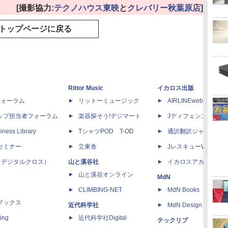
[撮影協力:
テクノハウス東映
と
クレバリー秋葉原店
]
トップページに戻る
Rittor Music
イカロス出版
dフォーラム
リットーミュージック
AIRLINEweb
ップ担当者フォーラム
楽器探そう!デジマート
Jディフェンスニュー
iness Library
TシャツPOD T-OD
通訳翻訳ジャーナル
セミナー
立東舎
JレスキューWeb
 X（デジタルクロス）
山と溪谷社
イカロスアカデミー
山と溪谷オンライン
MdN
CLIMBING-NET
MdN Books
ブックス
近代科学社
MdN Design Interacti
ing
近代科学社Digital
テックリブ