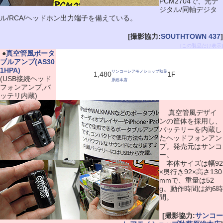
PCM2704で、光デ
ジタル/同軸デジタ
ル/RCA/ヘッドホン出力端子を備えている。
[撮影協力:
SOUTHTOWN 437
]
[この製品だけ表示]
|
●
真空管風ポータ
ブルアンプ(AS30
1HPA)
サンコーレアモノショップ秋葉
1,480
1F
(USB接続ヘッド
原総本店
フォンアンプ,バ
ッテリ内蔵)
真空管風デザイ
ンの筐体を採用し、
バッテリーを内蔵し
たヘッドフォンアン
プ。発売元はサンコ
ー。
本体サイズは幅92
×奥行き92×高さ130
mmで、重量は52
g。動作時間は約6時
間。
[撮影協力:
サンコー