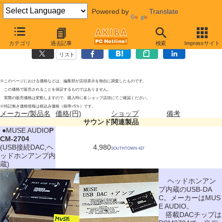
Powered by
Translate
サウンド関連製品の新製品
(2012年5月12日)
カテゴリ
過去記事
検索
Impressサイト
リスト
※このページにおける価格などは、編集部が店頭表示を独自に調査したものです。
この価格で販売されることを保証するものではありません。
実際の販売価格は変動しますので、購入時に各ショップ店頭にてご確認ください。
※特記無き価格情報は税込み価格（税率=5％）です。
メーカー/製品名
価格(円)
ショップ
備考
サウンド関連製品
|
●MUSE AUDIO
P
CM-2704
(USB接続DAC,ヘ
4,980
SOUTHTOWN 437
ッドホンアンプ内
蔵)
ヘッドホンアン
プ内蔵のUSB-DA
C。メーカーはMUS
E AUDIO。
搭載DACチップは