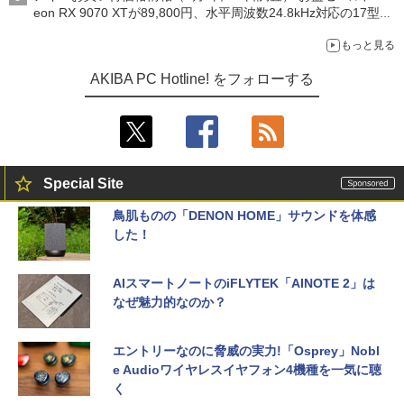
eon RX 9070 XTが89,800円、水平周波数24.8kHz対応の17型モ
ニターが9,801円、暑さ指数連動セール ほか
もっと見る
AKIBA PC Hotline! をフォローする
Special Site
鳥肌ものの「DENON HOME」サウンドを体感
した！
AIスマートノートのiFLYTEK「AINOTE 2」は
なぜ魅力的なのか？
エントリーなのに脅威の実力!「Osprey」Nobl
e Audioワイヤレスイヤフォン4機種を一気に聴
く