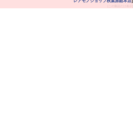
レアモノショップ秋葉原総本店
]
[この製品だけ表示]