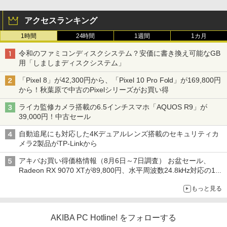
アクセスランキング
1時間
24時間
1週間
1カ月
令和のファミコンディスクシステム？安価に書き換え可能なGB
用「しましまディスクシステム」
「Pixel 8」が42,300円から、「Pixel 10 Pro Fold」が169,800円
から！秋葉原で中古のPixelシリーズがお買い得
ライカ監修カメラ搭載の6.5インチスマホ「AQUOS R9」が
39,000円！中古セール
自動追尾にも対応した4Kデュアルレンズ搭載のセキュリティカ
メラ2製品がTP-Linkから
アキバお買い得価格情報（8月6日～7日調査） お盆セール、
Radeon RX 9070 XTが89,800円、水平周波数24.8kHz対応の17
型モニターが9,801円、暑さ指数連動セール ほか
もっと見る
AKIBA PC Hotline! をフォローする