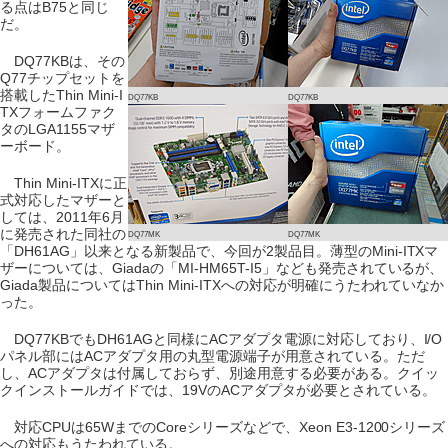
る点はB75と同じ
だ。
DQ77KBは、その
Q77チップセットを
搭載したThin Mini-I
DQ77KB
DQ77KB
TXフォームファク
タのLGA1155マザ
ーボード。
Thin Mini-ITXに正
式対応したマザーと
しては、2011年6月
に発売された同社の
DQ77MK
DQ77MK
「DH61AG」以来となる新製品で、今回が2製品目。薄型のMini-ITXマ
ザーについては、Giadaの「MI-HM65T-I5」なども発売されているが、
Giada製品についてはThin Mini-ITXへの対応が明確にうたわれていなか
った。
DQ77KBでもDH61AGと同様にACアダプタ電源に対応しており、I/O
パネル部にはACアダプタ用の丸型電源端子が用意されている。ただ
し、ACアダプタは付属しておらず、別途用意する必要がある。クイッ
クインストールガイドでは、19VのACアダプタが必要とされている。
対応CPUは65WまでのCoreシリーズなどで、Xeon E3-1200シリーズ
への対応もうたわれている。