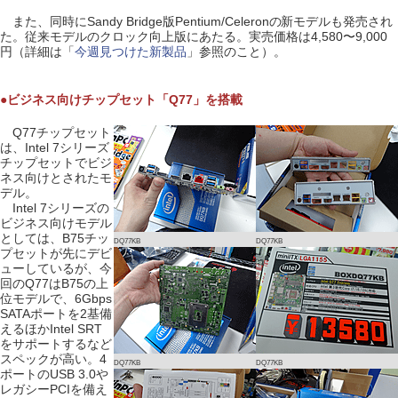
また、同時にSandy Bridge版Pentium/Celeronの新モデルも発売され
た。従来モデルのクロック向上版にあたる。実売価格は4,580〜9,000
円（詳細は「
今週見つけた新製品
」参照のこと）。
●ビジネス向けチップセット「Q77」を搭載
Q77チップセット
は、Intel 7シリーズ
チップセットでビジ
ネス向けとされたモ
デル。
Intel 7シリーズの
ビジネス向けモデル
としては、B75チッ
DQ77KB
DQ77KB
プセットが先にデビ
ューしているが、今
回のQ77はB75の上
位モデルで、6Gbps
SATAポートを2基備
えるほかIntel SRT
をサポートするなど
スペックが高い。4
DQ77KB
DQ77KB
ポートのUSB 3.0や
レガシーPCIを備え