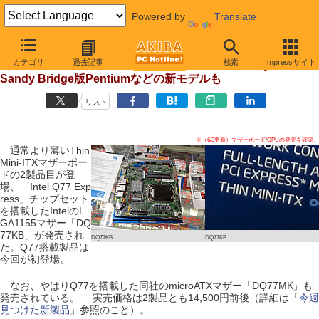
Powered by
Translate
【 2012年6月3日 】
カテゴリ
過去記事
検索
Impressサイト
Thin Mini-ITXマザーに2製品目、新チップセット「Q77」搭載
Sandy Bridge版Pentiumなどの新モデルも
リスト
※（6/3更新）マザーボード/CPUの発売を確認。
通常より薄いThin
Mini-ITXマザーボー
ドの2製品目が登
場、「Intel Q77 Exp
ress」チップセット
を搭載したIntelのL
GA1155マザー「DQ
77KB」が発売され
DQ77KB
DQ77KB
た。Q77搭載製品は
今回が初登場。
なお、やはりQ77を搭載した同社のmicroATXマザー「DQ77MK」も
発売されている。 実売価格は2製品とも14,500円前後（詳細は「
今週
見つけた新製品
」参照のこと）。