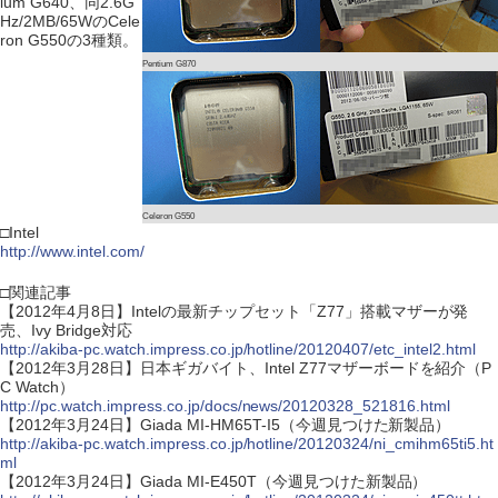
ium G640、同2.6G
Hz/2MB/65WのCele
ron G550の3種類。
Pentium G870
Celeron G550
□Intel
http://www.intel.com/
□関連記事
【2012年4月8日】Intelの最新チップセット「Z77」搭載マザーが発
売、Ivy Bridge対応
http://akiba-pc.watch.impress.co.jp/hotline/20120407/etc_intel2.html
【2012年3月28日】日本ギガバイト、Intel Z77マザーボードを紹介（P
C Watch）
http://pc.watch.impress.co.jp/docs/news/20120328_521816.html
【2012年3月24日】Giada MI-HM65T-I5（今週見つけた新製品）
http://akiba-pc.watch.impress.co.jp/hotline/20120324/ni_cmihm65ti5.ht
ml
【2012年3月24日】Giada MI-E450T（今週見つけた新製品）