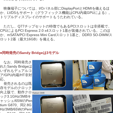
映像端子については、I/Oパネル部にDisplayPortとHDMIを備えるほ
か、LVDSもサポート（グラフィックス機能はCPU内蔵GPUによる）。
トリプルディスプレイのサポートもうたわれている。
ただし、Q77チップセットの特徴でもあるPCIスロットは非搭載で、
CPUによるPCI Express 2.0 x4スロット1基が装備されている。このほ
か、mSATA/PCI Express Mini Cardスロット1基と、DDR3 SO-DIMMス
ロット2基（最大16GB）を備える。
●同時発売のSandy Bridgeは3モデル
なお、同時発売さ
れたSandy Bridgeは
いずれもデュアルコ
ア/GPU内蔵/HT非対
応。
発売されるのは既
存モデルのクロック
向上版で、動作クロ
Pentium G640
ック3.1GHz/3MBキ
ャッシュ/65WのPen
tium G870、同2.8G
Hz/3MB/65WのPent