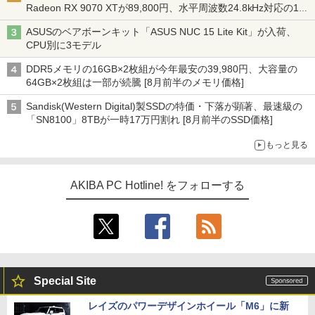
Radeon RX 9070 XTが89,800円、水平周波数24.8kHz対応の17
型モニターが9,801円、暑さ指数連動セール ほか
ASUSのベアボーンキット「ASUS NUC 15 Lite Kit」が入荷、
CPU別に3モデル
DDR5メモリの16GB×2枚組が今年最安の39,980円、大容量の
64GB×2枚組は一部が続騰 [8月前半のメモリ価格]
Sandisk(Western Digital)製SSDの特価・下落が顕著、最速級の
「SN8100」8TBが一時17万円割れ [8月前半のSSD価格]
もっと見る
AKIBA PC Hotline! をフォローする
Special Site
レイズのパワーデザインホイール「M6」に新