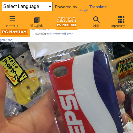
Powered by
Translate
AKIBA PC Hotline!
カテゴリ
過去記事
検索
Impressサイト
今週見つけた新製品：モバイルアクセサリー
[拡大画像]
PEPSI iPhone4/4S用ケース
[記事に戻る]