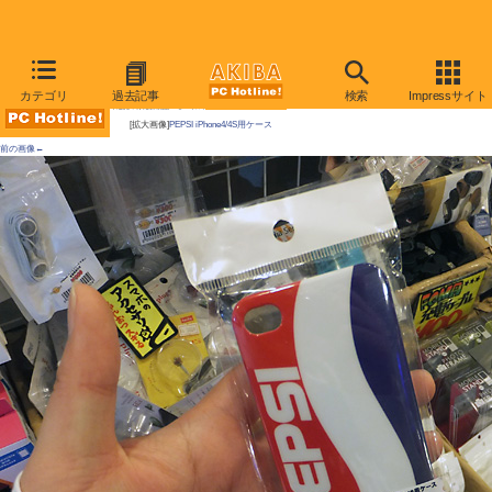
AKIBA PC Hotline!
カテゴリ
過去記事
検索
Impressサイト
今週見つけた新製品：モバイルアクセサリー
[拡大画像]
PEPSI iPhone4/4S用ケース
前の画像←