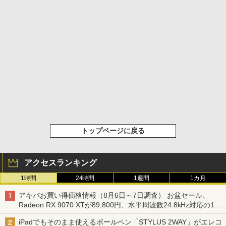
トップページに戻る
アクセスランキング
1時間
24時間
1週間
1カ月
アキバお買い得価格情報（8月6日～7日調査） お盆セール、
Radeon RX 9070 XTが89,800円、水平周波数24.8kHz対応の17
型モニターが9,801円、暑さ指数連動セール ほか
iPadでもそのまま使えるボールペン「STYLUS 2WAY」がエレコ