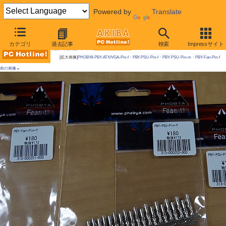
Powered by
Translate
AKIBA PC Hotline!
カテゴリ
過去記事
検索
Impressサイト
今週見つけた新製品：ケーブル類
[拡大画像]
PHOBYA PBY-ATX/VGA-Pin-f・PBY-PSU-Pin-f・PBY-PSU-Pin-m・PBY-Fan-Pin-f
前の画像←