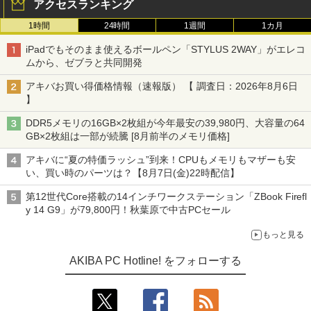
アクセスランキング
1時間
24時間
1週間
1カ月
iPadでもそのまま使えるボールペン「STYLUS 2WAY」がエレコ
ムから、ゼブラと共同開発
アキバお買い得価格情報（速報版） 【 調査日：2026年8月6日
】
DDR5メモリの16GB×2枚組が今年最安の39,980円、大容量の64
GB×2枚組は一部が続騰 [8月前半のメモリ価格]
アキバに“夏の特価ラッシュ”到来！CPUもメモリもマザーも安
い、買い時のパーツは？【8月7日(金)22時配信】
第12世代Core搭載の14インチワークステーション「ZBook Firefl
y 14 G9」が79,800円！秋葉原で中古PCセール
もっと見る
AKIBA PC Hotline! をフォローする