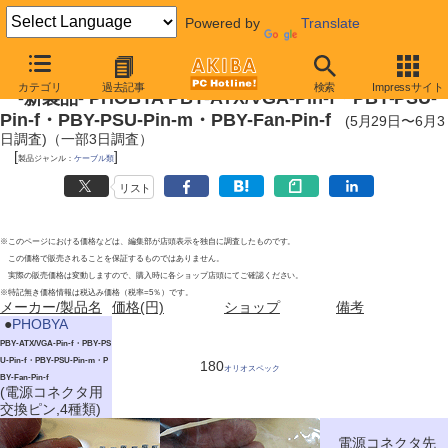
Powered by
Translate
2012年6月3日
カテゴリ
過去記事
検索
Impressサイト
-新製品- PHOBYA PBY-ATX/VGA-Pin-f・PBY-PSU-
Pin-f・PBY-PSU-Pin-m・PBY-Fan-Pin-f
(5月29日〜6月3
日調査)（一部3日調査）
[
]
製品ジャンル：
ケーブル類
リスト
※このページにおける価格などは、編集部が店頭表示を独自に調査したものです。
この価格で販売されることを保証するものではありません。
実際の販売価格は変動しますので、購入時に各ショップ店頭にてご確認ください。
※特記無き価格情報は税込み価格（税率=5％）です。
メーカー/製品名
価格(円)
ショップ
備考
|
●
PHOBYA
PBY-ATX/VGA-Pin-f・PBY-PS
U-Pin-f・PBY-PSU-Pin-m・P
180
オリオスペック
BY-Fan-Pin-f
(電源コネクタ用
交換ピン,4種類)
電源コネクタ先