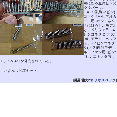
端にある金属ピンの
交換パーツ。
ATX電源(24ピン)
コネクタやビデオカ
ード用6ピンコネク
タに対応したモデル
と、ペリフェラル4
ピンコネクタ(オス)
向けモデル、ペリフ
ェラル4ピンコネク
タ(メス)向けモデ
ル、ファン用3ピン/
4ピンコネクタ向け
モデルの4つが発売されている。
いずれも20本セット。
[撮影協力:
オリオスペック
]