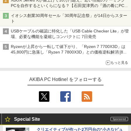
XBOX Series Xが値上げで10万円超え。近い性能のゲーミング
PCを自作するといくらになる？【石田賀津男の『酒の肴にPCゲ
ーム』】
イオシス創業30周年セール「30周年記念祭」が14日からスター
ト
USBケーブルの確認に特化した「USB Cable Checker Lite」が登
場、必要な機能を凝縮しコンパクトに 7日発売
Ryzenが上昇から一転して値下がり、「Ryzen 7 7700X3D」は
45,800円に急落し「Ryzen 7 7800X3D」との価格逆転解消 [8月
前半のCPU価格]
もっと見る
AKIBA PC Hotline! をフォローする
Special Site
クリエイティブが作った2万円台の“小さなピュ