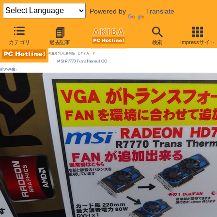
Powered by
Translate
AKIBA PC Hotline!
カテゴリ
過去記事
検索
Impressサイト
[拡大画像]
ファン組換えで冷却モードを3段変更、MSI製ビデオカードが発売 Radeon HD 7770
今週見つけた新製品：ビデオカード
MSI R7770 TransThermal OC
前の画像←