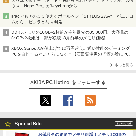
スリム形状でキーボードとも組み合わせやすいトラックボールマ
ウス「Nape Pro」がKeychronから
iPadでもそのまま使えるボールペン「STYLUS 2WAY」がエレコ
ムから、ゼブラと共同開発
DDR5メモリの16GB×2枚組が今年最安の39,980円、大容量の
64GB×2枚組は一部が続騰 [8月前半のメモリ価格]
XBOX Series Xが値上げで10万円超え。近い性能のゲーミング
PCを自作するといくらになる？【石田賀津男の『酒の肴にPCゲ
ーム』】
もっと見る
AKIBA PC Hotline! をフォローする
Special Site
お値段そのままでメモリ倍増！メモリ32GBの