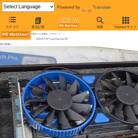
Powered by
Translate
AKIBA PC Hotline!
カテゴリ
過去記事
検索
Impressサイト
[拡大画像]
ファン組換えで冷却モードを3段変更、MSI製ビデオカードが発売 Radeon HD 7770
今週見つけた新製品：ビデオカード
MSI R7770 TransThermal OC
前の画像←