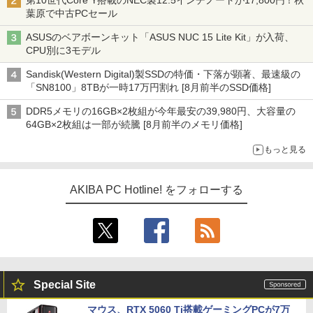
第10世代Core Y搭載のNEC製12.5インチノートが17,800円！秋
葉原で中古PCセール
ASUSのベアボーンキット「ASUS NUC 15 Lite Kit」が入荷、
CPU別に3モデル
Sandisk(Western Digital)製SSDの特価・下落が顕著、最速級の
「SN8100」8TBが一時17万円割れ [8月前半のSSD価格]
DDR5メモリの16GB×2枚組が今年最安の39,980円、大容量の
64GB×2枚組は一部が続騰 [8月前半のメモリ価格]
もっと見る
AKIBA PC Hotline! をフォローする
Special Site
マウス、RTX 5060 Ti搭載ゲーミングPCが7万