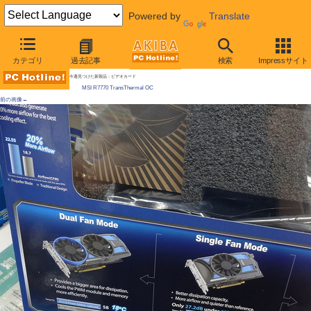
Powered by
Translate
AKIBA PC Hotline!
カテゴリ
過去記事
検索
Impressサイト
[拡大画像]
ファン組換えで冷却モードを3段変更、MSI製ビデオカードが発売 Radeon HD 7770
今週見つけた新製品：ビデオカード
MSI R7770 TransThermal OC
前の画像←