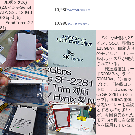
ールボックス)
(2.5インチSerial
10,980
TWOTOP秋葉原本店
ATA-SSD,128GB,
6Gbps対応
,SandForce-22
10,980
フェイス 秋葉原本店
81)
SK Hynix製の2.5
インチSSD。容量は
128GBで、白箱入り
のモデルと、リテー
ルボックス品が発売
されている。
「転送速度はリー
ド520MB/s、ライト
500MB/s」(ショッ
プ)で、「搭載コン
トローラはSandFor
ce SF-2281」(ショ
ップ)。SSDの筐体
は黒やグレーを基調
とするものが多い
が、今回発売された
モデルは真っ白な筐
体を採用している。