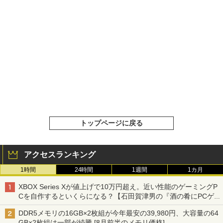
トップページに戻る
アクセスランキング
1時間
24時間
1週間
1カ月
XBOX Series Xが値上げで10万円超え。近い性能のゲーミングP
Cを自作するといくらになる？【石田賀津男の『酒の肴にPCゲ
ーム』】
DDR5メモリの16GB×2枚組が今年最安の39,980円、大容量の64
GB×2枚組は一部が続騰 [8月前半のメモリ価格]