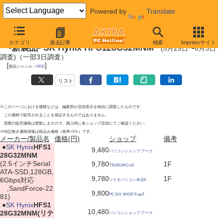
Powered by
Translate
2012年6月3日
カテゴリ
過去記事
検索
Impressサイト
-新製品- SK Hynix HFS128G32MNM
(5月29日〜6月3日
調査)（一部3日調査）
[
]
製品ジャンル：
HDD
リスト
※このページにおける価格などは、編集部が店頭表示を独自に調査したものです。
この価格で販売されることを保証するものではありません。
実際の販売価格は変動しますので、購入時に各ショップ店頭にてご確認ください。
※特記無き価格情報は税込み価格（税率=5％）です。
メーカー/製品名
価格(円)
ショップ
備考
|
●
SK Hynix
HFS1
9,480
パソコンショップ アーク
28G32MNM
(2.5インチSerial
9,780
1F
TSUKUMO eX.
ATA-SSD,128GB,
9,780
1F
6Gbps対応
ツクモパソコン本店II
,SandForce-22
9,800
PC DIY SHOP FreeT
81)
|
●
SK Hynix
HFS1
10,480
28G32MNM(リテ
パソコンショップ アーク