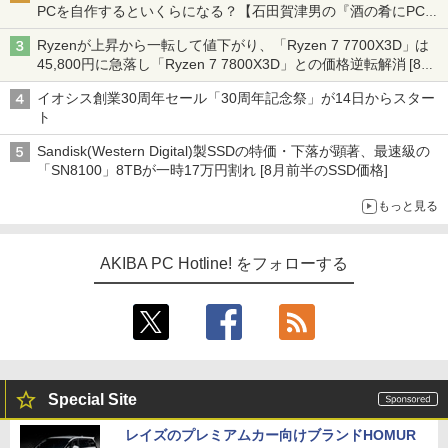
PCを自作するといくらになる？【石田賀津男の『酒の肴にPCゲ
ーム』】
Ryzenが上昇から一転して値下がり、「Ryzen 7 7700X3D」は
45,800円に急落し「Ryzen 7 7800X3D」との価格逆転解消 [8月
前半のCPU価格]
イオシス創業30周年セール「30周年記念祭」が14日からスター
ト
Sandisk(Western Digital)製SSDの特価・下落が顕著、最速級の
「SN8100」8TBが一時17万円割れ [8月前半のSSD価格]
もっと見る
AKIBA PC Hotline! をフォローする
Special Site
レイズのプレミアムカー向けブランドHOMUR