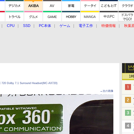
CPU
SSD
PC本体
ゲーム
電子工作
特価情報
秋葉
グルメ
イベント
価格動向
1
720 Dolby 7.1 Surround Headset(MC-AX720)
→次の画像