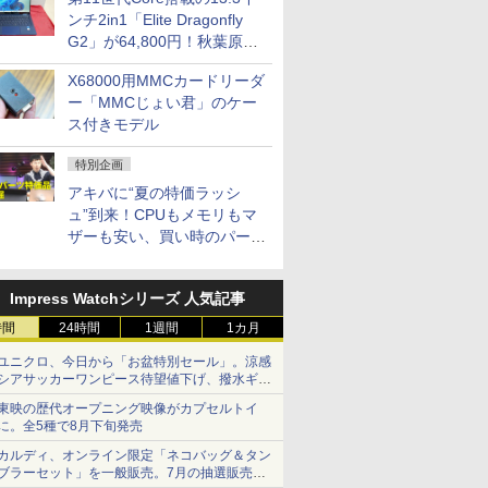
ンチ2in1「Elite Dragonfly
G2」が64,800円！秋葉原で
中古PCセール
X68000用MMCカードリーダ
ー「MMCじょい君」のケー
ス付きモデル
特別企画
アキバに“夏の特価ラッシ
ュ”到来！CPUもメモリもマ
ザーも安い、買い時のパーツ
は？【8月7日(金)22時配信】
Impress Watchシリーズ 人気記事
時間
24時間
1週間
1カ月
ユニクロ、今日から「お盆特別セール」。涼感
シアサッカーワンピース待望値下げ、撥水ギア
ショーツは1990円に
東映の歴代オープニング映像がカプセルトイ
に。全5種で8月下旬発売
カルディ、オンライン限定「ネコバッグ＆タン
ブラーセット」を一般販売。7月の抽選販売の