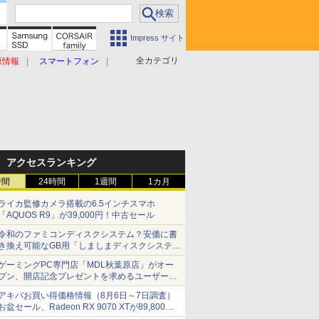
Impress サイト
全カテゴリ
原情報
スマートフォン
アクセスランキング
時間
24時間
1週間
1カ月
ライカ監修カメラ搭載の6.5インチスマホ
「AQUOS R9」が39,000円！中古セール
令和のファミコンディスクシステム？安価に書
き換え可能なGB用「しましまディスクシステ
ム」
ゲーミングPC専門店「MDL秋葉原店」がオー
プン、開店記念プレゼントを求めるユーザーが
押し寄せ長蛇の列に
アキバお買い得価格情報（8月6日～7日調査）
お盆セール、Radeon RX 9070 XTが89,800
円、水平周波数24.8kHz対応の17型モニターが