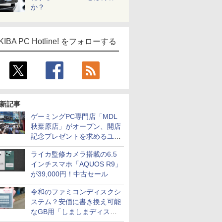
か？
KIBA PC Hotline! をフォローする
新記事
ゲーミングPC専門店「MDL
秋葉原店」がオープン、開店
記念プレゼントを求めるユー
ザーが押し寄せ長蛇の列に
ライカ監修カメラ搭載の6.5
インチスマホ「AQUOS R9」
が39,000円！中古セール
令和のファミコンディスクシ
ステム？安価に書き換え可能
なGB用「しましまディスク
システム」