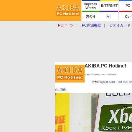
PCパーツ
PC周辺機器
ビデオカード
タブレット
おもしろグッズ
ショップ
AKIBA PC Hotline!
今週見つけた新製品：サウンド関連製品
[拡大画像]
Mad Catz TRITTON AX 
前の画像←