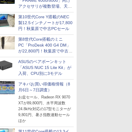
「FRAME 4000/5000」向け
アクセサリが複数登場、天然
木製パネルや背面コネクタ対
第10世代Core Y搭載のNEC
応トレイなど
製12.5インチノートが17,800
円！秋葉原で中古PCセール
第8世代Core搭載のミニ
PC「ProDesk 400 G4 DM」
が22,800円！秋葉原で中古
PCセール
ASUSのベアボーンキット
「ASUS NUC 15 Lite Kit」が
入荷、CPU別に3モデル
アキバお買い得価格情報（8
月6日～7日調査）
お盆セール、Radeon RX 9070
XTが89,800円、水平周波数
24.8kHz対応の17型モニターが
9,801円、暑さ指数連動セール
ほか
第11世代Core搭載の13.3イ