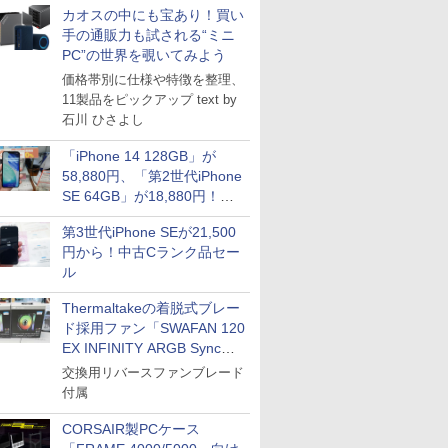
カオスの中にも宝あり！買い
手の通販力も試される“ミニ
PC”の世界を覗いてみよう
価格帯別に仕様や特徴を整理、
11製品をピックアップ text by
石川 ひさよし
「iPhone 14 128GB」が
58,880円、「第2世代iPhone
SE 64GB」が18,880円！中
古Bランク品セール
第3世代iPhone SEが21,500
円から！中古Cランク品セー
ル
Thermaltakeの着脱式ブレー
ド採用ファン「SWAFAN 120
EX INFINITY ARGB Sync」
に単品パッケージ
交換用リバースファンブレード
付属
CORSAIR製PCケース