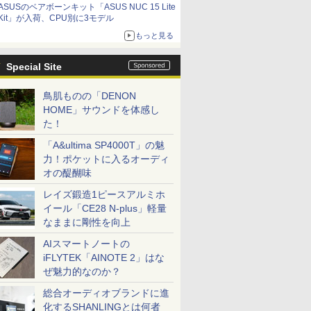
ASUSのベアボーンキット「ASUS NUC 15 Lite
9,801円、暑さ指数連動セール ほか
Kit」が入荷、CPU別に3モデル
もっと見る
Special Site
鳥肌ものの「DENON
HOME」サウンドを体感し
た！
「A&ultima SP4000T」の魅
力！ポケットに入るオーディ
オの醍醐味
レイズ鍛造1ピースアルミホ
イール「CE28 N-plus」軽量
なままに剛性を向上
AIスマートノートの
iFLYTEK「AINOTE 2」はな
ぜ魅力的なのか？
総合オーディオブランドに進
化するSHANLINGとは何者