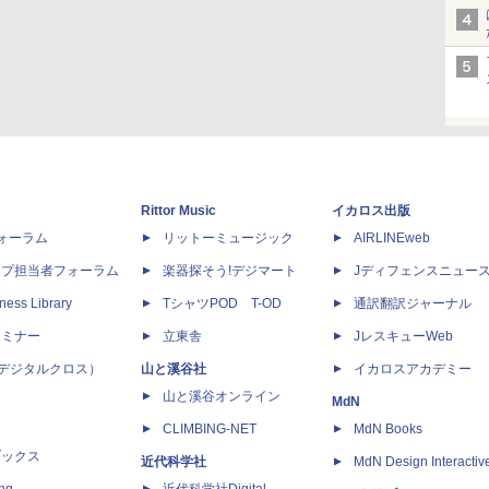
Rittor Music
イカロス出版
dフォーラム
リットーミュージック
AIRLINEweb
ップ担当者フォーラム
楽器探そう!デジマート
Jディフェンスニュー
ness Library
TシャツPOD T-OD
通訳翻訳ジャーナル
セミナー
立東舎
JレスキューWeb
 X（デジタルクロス）
山と溪谷社
イカロスアカデミー
山と溪谷オンライン
MdN
CLIMBING-NET
MdN Books
ブックス
近代科学社
MdN Design Interactiv