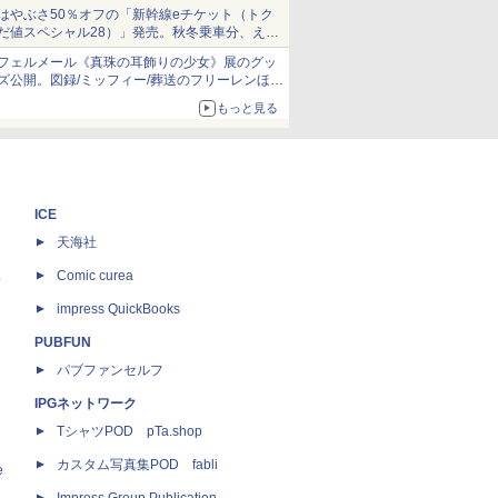
当選無効分
はやぶさ50％オフの「新幹線eチケット（トク
だ値スペシャル28）」発売。秋冬乗車分、えき
ねっと限定
フェルメール《真珠の耳飾りの少女》展のグッ
ズ公開。図録/ミッフィー/葬送のフリーレンほ
か、注目ブランドコラボが実現
もっと見る
ICE
天海社
ス
Comic curea
impress QuickBooks
PUBFUN
パブファンセルフ
IPGネットワーク
TシャツPOD pTa.shop
カスタム写真集POD fabli
e