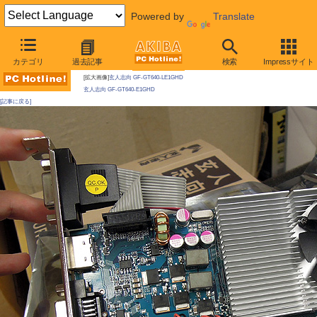
Powered by
Translate
AKIBA PC Hotline!
カテゴリ
過去記事
検索
Impressサイト
今週見つけた新製品：ビデオカード
[拡大画像]
玄人志向 GF-GT640-LE1GHD
玄人志向 GF-GT640-E1GHD
[記事に戻る]