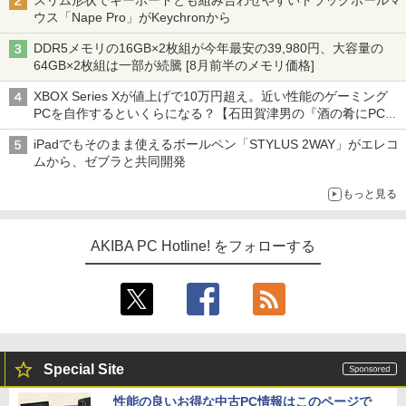
スリム形状でキーボードとも組み合わせやすいトラックボールマ
ウス「Nape Pro」がKeychronから
DDR5メモリの16GB×2枚組が今年最安の39,980円、大容量の
64GB×2枚組は一部が続騰 [8月前半のメモリ価格]
XBOX Series Xが値上げで10万円超え。近い性能のゲーミング
PCを自作するといくらになる？【石田賀津男の『酒の肴にPCゲ
ーム』】
iPadでもそのまま使えるボールペン「STYLUS 2WAY」がエレコ
ムから、ゼブラと共同開発
もっと見る
AKIBA PC Hotline! をフォローする
Special Site
性能の良いお得な中古PC情報はこのページで