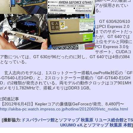
plerベースの最新コ
アが採用されてい
る。
GT 630/620/610
はPCI Express 2.0
までのサポートだっ
たが、GT 640では
上位モデルと同様に
PCI Express 3.0を
サポート。CUDAコ
ア数については、GT 630が96だったのに対し、GT 640では4倍の384
となっている。
玄人志向のモデルは、1スロットクーラー搭載/LowProfile対応の「GF
-GT640-LE1GHD」と、2スロットクーラー搭載の「GF-GT640-E1GH
D」の2種類が発売されている。両モデルの動作クロックはコア901MH
z/メモリ1,782MHzで、搭載メモリはDDR3 1GB。
□関連記事
【2012年6月4日】Keplerコアの廉価版GeForceが発売、8,480円〜
http://akiba-pc.watch.impress.co.jp/hotline/20120609/etc_nvidia.html
[撮影協力:
ドスパラパーツ館
と
ソフマップ 秋葉原 リユース総合館
と
TS
UKUMO eX.
と
ソフマップ 秋葉原 本館
]