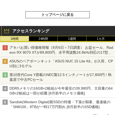
トップページに戻る
アクセスランキング
1時間
24時間
1週間
1カ月
アキバお買い得価格情報（8月6日～7日調査） お盆セール、Rad
eon RX 9070 XTが89,800円、水平周波数24.8kHz対応の17型モ
ニターが9,801円、暑さ指数連動セール ほか
ASUSのベアボーンキット「ASUS NUC 15 Lite Kit」が入荷、CP
U別に3モデル
第10世代Core Y搭載のNEC製12.5インチノートが17,800円！秋
葉原で中古PCセール
DDR5メモリの16GB×2枚組が今年最安の39,980円、大容量の64
GB×2枚組は一部が続騰 [8月前半のメモリ価格]
Sandisk(Western Digital)製SSDの特価・下落が顕著、最速級の
「SN8100」8TBが一時17万円割れ [8月前半のSSD価格]