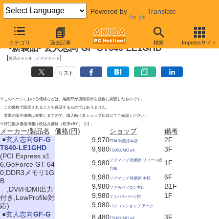
Powered by
Translate
2012年6月9日
カテゴリ
過去記事
検索
Impressサイト
-新製品- 玄人志向 GF-GT640-LE1GHD
[
]
製品ジャンル：
ビデオカード
リスト
※このページにおける価格などは、編集部が店頭表示を独自に調査したものです。
この価格で販売されることを保証するものではありません。
実際の販売価格は変動しますので、購入時に各ショップ店頭にてご確認ください。
※特記無き価格情報は税込み価格（税率=5％）です。
メーカー/製品名
価格(円)
ショップ
備考
|
●
玄人志向
GF-G
9,970
2F
ZOA 秋葉原本店
T640-LE1GHD
9,980
3F
TSUKUMO eX.
(PCI Express x1
ソフマップ 秋葉原 リユース総
9,980
1F
6,GeForce GT 64
合館
0,DDR3メモリ1G
9,980
6F
ソフマップ 秋葉原 本館
B
9,980
B1F
,DVI/HDMI出力
ツクモパソコン本店
9,980
1F
付き,LowProfile対
ドスパラパーツ館
9,980
応)
パソコンショップ アーク
|
●
玄人志向
GF-G
8,480
3F
TSUKUMO eX.