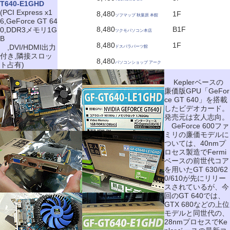
T640-E1GHD
(PCI Express x1
8,480
1F
ソフマップ 秋葉原 本館
6,GeForce GT 64
8,480
B1F
0,DDR3メモリ1G
ツクモパソコン本店
B
8,480
1F
,DVI/HDMI出力
ドスパラパーツ館
付き,隣接スロッ
8,480
パソコンショップ アーク
ト占有)
Keplerベースの
廉価版GPU「GeFor
ce GT 640」を搭載
したビデオカード。
発売元は玄人志向。
GeForce 600ファ
ミリの廉価モデルに
ついては、40nmプ
ロセス製造でFermi
ベースの前世代コア
を用いたGT 630/62
0/610が先にリリー
スされているが、今
回のGT 640では、
GTX 680などの上位
モデルと同世代の、
28nmプロセスでKe