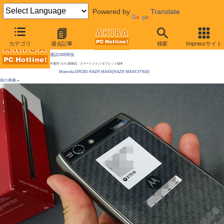
Powered by
Translate
AKIBA PC Hotline!
カテゴリ
過去記事
検索
Impressサイト
[拡大画像]
バッテリー大容量のスマホが発売、モトローラ「RAZR」強化版 / 容量3,300mAh、連続
通話21時間強
今週見つけた新製品：スマートフォン/タブレット端末
Motorola DROID RAZR MAXX(RAZR MAXX XT910)
前の画像←