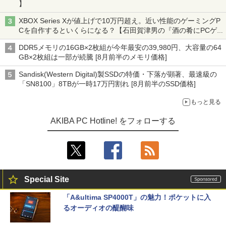
】
XBOX Series Xが値上げで10万円超え。近い性能のゲーミングP
Cを自作するといくらになる？【石田賀津男の『酒の肴にPCゲ
ーム』】
DDR5メモリの16GB×2枚組が今年最安の39,980円、大容量の64
GB×2枚組は一部が続騰 [8月前半のメモリ価格]
Sandisk(Western Digital)製SSDの特価・下落が顕著、最速級の
「SN8100」8TBが一時17万円割れ [8月前半のSSD価格]
もっと見る
AKIBA PC Hotline! をフォローする
Special Site
「A&ultima SP4000T」の魅力！ポケットに入
るオーディオの醍醐味