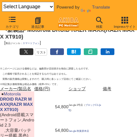
Powered by
Translate
2012年6月9日
カテゴリ
過去記事
検索
Impressサイト
-新製品- Motorola DROID RAZR MAXX(RAZR MAX
X XT910)
[
]
製品ジャンル：
スマートフォン
リスト
※このページにおける価格などは、編集部が店頭表示を独自に調査したものです。
この価格で販売されることを保証するものではありません。
実際の販売価格は変動しますので、購入時に各ショップ店頭にてご確認ください。
※特記無き価格情報は税込み価格（税率=5％）です。
メーカー/製品名
価格(円)
ショップ
備考
|
●
Motorola
DROID RAZR M
AXX(RAZR MAX
Jan-gle 3号店（
ブロックC1-[e
54,800
X XT910)
5]
）
(Android搭載スマ
ートフォン,Andro
id 2.3
,大容量バッテ
54,800
Jan-gle 秋葉原本店
リー搭載,黒色)