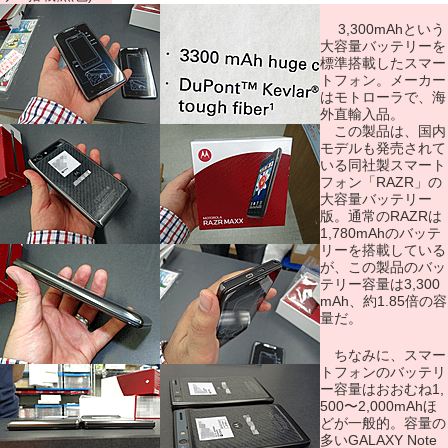
3,300mAhという
大容量バッテリーを
標準搭載したスマー
トフォン。メーカー
はモトローラで、海
外直輸入品。
この製品は、国内
モデルも発売されて
いる同社製スマート
フォン「RAZR」の
大容量バッテリー
版。通常のRAZRは
1,780mAhのバッテ
リーを搭載している
が、この製品のバッ
テリー容量は3,300
mAh、約1.85倍の容
量だ。
ちなみに、スマー
トフォンのバッテリ
ー容量はおおむね1,
500〜2,000mAhほ
どが一般的。容量の
多いGALAXY Note