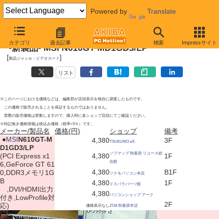
Powered by
Translate
2012年6月9日
カテゴリ
過去記事
検索
Impressサイト
-新製品- MSI N610GT-MD1GD3/LP
[
]
製品ジャンル：
ビデオカード
リスト
※このページにおける価格などは、編集部が店頭表示を独自に調査したものです。
この価格で販売されることを保証するものではありません。
実際の販売価格は変動しますので、購入時に各ショップ店頭にてご確認ください。
※特記無き価格情報は税込み価格（税率=5％）です。
メーカー/製品名
価格(円)
ショップ
備考
|
●
MSI
N610GT-M
4,380
3F
TSUKUMO eX.
D1GD3/LP
ソフマップ 秋葉原 リユース総
(PCI Express x1
4,380
1F
合館
6,GeForce GT 61
4,380
B1F
0,DDR3メモリ1G
ツクモパソコン本店
B
4,380
1F
ドスパラパーツ館
,DVI/HDMI出力
4,380
パソコンショップ アーク
付き,LowProfile対
2F
応)
価格表示なし
ZOA 秋葉原本店