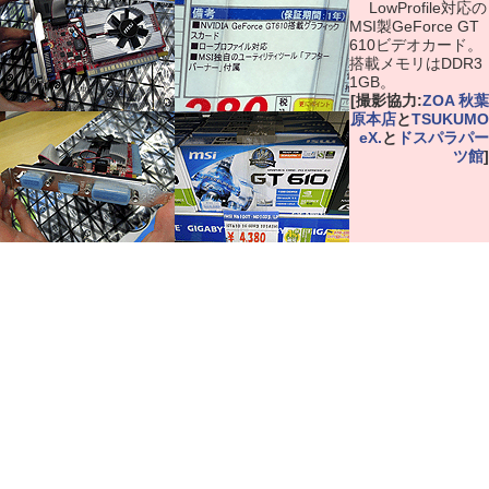
LowProfile対応の
MSI製GeForce GT
610ビデオカード。
搭載メモリはDDR3
1GB。
[撮影協力:
ZOA 秋葉
原本店
と
TSUKUMO
eX.
と
ドスパラパー
ツ館
]