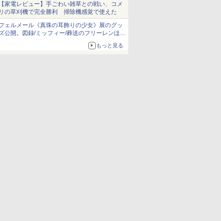
【家電レビュー】手ごわい雑草との戦い、コメ
リの草刈機で完全勝利 掃除機感覚で使えた
フェルメール《真珠の耳飾りの少女》展のグッ
ズ公開。図録/ミッフィー/葬送のフリーレンほ
か、注目ブランドコラボが実現
もっと見る