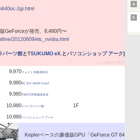
-n640oc-2gi.html
版GeForceが発売、8,480円〜
hotline/20120609/etc_nvidia.html
ラパーツ館
と
TSUKUMO eX.
と
パソコンショップ アーク
]
[この製品だけ表示]
9,970
フェイス 秋葉原本店
9,980
PC DIY SHOP FreeT
9,980
TWOTOP秋葉原本店
10,980
1F
ドスパラパーツ館
10,980
パソコンショップ アーク
Keplerベースの廉価版GPU「GeForce GT 64