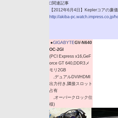
□関連記事
【2012年6月4日】Keplerコアの廉価
http://akiba-pc.watch.impress.co.jp/
|
●
GIGABYTE
GV-N640
OC-2GI
(PCI Express x16,GeF
orce GT 640,DDR3メ
モリ2GB
,デュアルDVI/HDMI
出力付き,隣接スロット
占有
,オーバークロック仕
様)