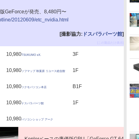
版GeForceが発売、8,480円〜
hotline/20120609/etc_nvidia.html
[撮影協力:
ドスパラパーツ館
]
[この製品だけ表示]
10,980
3F
TSUKUMO eX.
10,980
1F
ソフマップ 秋葉原 リユース総合館
10,980
B1F
ツクモパソコン本店
10,980
1F
ドスパラパーツ館
10,980
パソコンショップ アーク
Keplerベースの廉価版GPU「GeForce GT 64