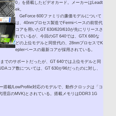
0」を搭載したビデオカード。メーカーはLeadt
ek。
GeForce 600ファミリの廉価モデルについて
は、40nmプロセス製造でFermiベースの前世代
コアを用いたGT 630/620/610が先にリリースさ
れているが、今回のGT 640では、GTX 680な
どの上位モデルと同世代の、28nmプロセスでK
eplerベースの最新コアが採用されている。
ress 2.0までのサポートだったが、GT 640では上位モデルと同
ト。CUDAコア数については、GT 630が96だったのに対し、
。
ー搭載/LowProfile対応のモデルで、動作クロックは「コ
(国内代理店のMVK)とされている。搭載メモリはDDR3 1G