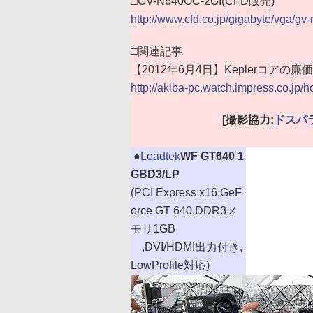
□GV-N640OC-2GI(CFD販売)
http://www.cfd.co.jp/gigabyte/vga/gv
□関連記事
【2012年6月4日】Keplerコアの廉価
http://akiba-pc.watch.impress.co.jp/
[撮影協力:
ドスパ
|
●
Leadtek
WF GT640 1
GBD3/LP
(PCI Express x16,GeF
orce GT 640,DDR3メ
モリ1GB
,DVI/HDMI出力付き,
LowProfile対応)