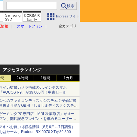
Impress サイト
全カテゴリ
原情報
スマートフォン
アクセスランキング
時間
24時間
1週間
1カ月
ライカ監修カメラ搭載の6.5インチスマホ
「AQUOS R9」が39,000円！中古セール
令和のファミコンディスクシステム？安価に書
き換え可能なGB用「しましまディスクシステ
ム」
ゲーミングPC専門店「MDL秋葉原店」がオー
プン、開店記念プレゼントを求めるユーザーが
押し寄せ長蛇の列に
アキバお買い得価格情報（8月6日～7日調査）
お盆セール、Radeon RX 9070 XTが89,800
円、水平周波数24.8kHz対応の17型モニターが