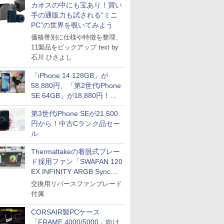
カオスの中にも宝あり！買い
手の通販力も試される“ミニ
PC”の世界を覗いてみよう
価格帯別に仕様や特徴を整理、
11製品をピックアップ text by
石川 ひさよし
「iPhone 14 128GB」が
58,880円、「第2世代iPhone
SE 64GB」が18,880円！中
古Bランク品セール
第3世代iPhone SEが21,500
円から！中古Cランク品セー
ル
Thermaltakeの着脱式ブレー
ド採用ファン「SWAFAN 120
EX INFINITY ARGB Sync」
に単品パッケージ
交換用リバースファンブレード
付属
CORSAIR製PCケース
「FRAME 4000/5000」向け