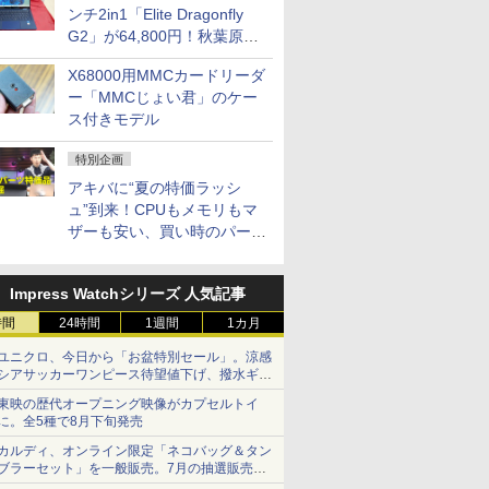
ンチ2in1「Elite Dragonfly
G2」が64,800円！秋葉原で
中古PCセール
X68000用MMCカードリーダ
ー「MMCじょい君」のケー
ス付きモデル
特別企画
アキバに“夏の特価ラッシ
ュ”到来！CPUもメモリもマ
ザーも安い、買い時のパーツ
は？【8月7日(金)22時配信】
Impress Watchシリーズ 人気記事
時間
24時間
1週間
1カ月
ユニクロ、今日から「お盆特別セール」。涼感
シアサッカーワンピース待望値下げ、撥水ギア
ショーツは1990円に
東映の歴代オープニング映像がカプセルトイ
に。全5種で8月下旬発売
カルディ、オンライン限定「ネコバッグ＆タン
ブラーセット」を一般販売。7月の抽選販売の
当選無効分