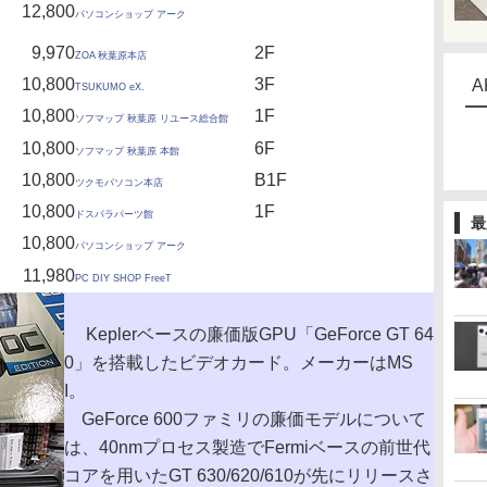
12,800
パソコンショップ アーク
9,970
2F
ZOA 秋葉原本店
10,800
3F
A
TSUKUMO eX.
10,800
1F
ソフマップ 秋葉原 リユース総合館
10,800
6F
ソフマップ 秋葉原 本館
10,800
B1F
ツクモパソコン本店
10,800
1F
ドスパラパーツ館
最
10,800
パソコンショップ アーク
11,980
PC DIY SHOP FreeT
Keplerベースの廉価版GPU「GeForce GT 64
0」を搭載したビデオカード。メーカーはMS
I。
GeForce 600ファミリの廉価モデルについて
は、40nmプロセス製造でFermiベースの前世代
コアを用いたGT 630/620/610が先にリリースさ