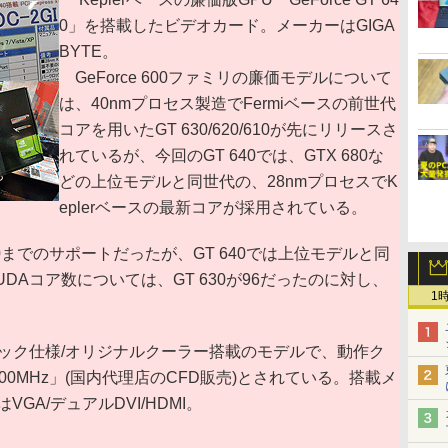
0」を搭載したビデオカード。メーカーはGIGA
BYTE。
GeForce 600ファミリの廉価モデルについて
は、40nmプロセス製造でFermiベースの前世代
コアを用いたGT 630/620/610が先にリリースさ
れているが、今回のGT 640では、GTX 680な
どの上位モデルと同世代の、28nmプロセスでK
eplerベースの最新コアが採用されている。
ress 2.0までのサポートだったが、GT 640では上位モデルと同
ト。CUDAコア数については、GT 630が96だったのに対し、
1
。
ロック仕様/オリジナルクーラー搭載のモデルで、動作ク
,800MHz」(国内代理店のCFD販売)とされている。搭載メ
VGA/デュアルDVI/HDMI。