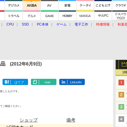
CPU
SSD
PC本体
ゲーム
電子工作
特価情報
秋葉
グルメ
イベント
価格動向
製品
(2012年6月9日)
1
はてブ
note
LinkedIn
査したものです。
てご確認ください。
ショップ
備考