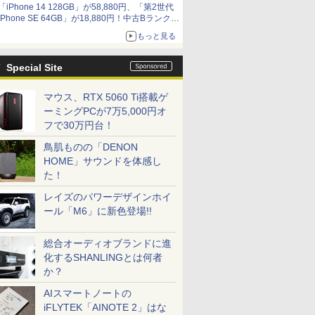
「iPhone 14 128GB」が58,880円、「第2世代
9,801円、暑さ指数連動セール ほか
iPhone SE 64GB」が18,880円！中古Bランク品
セール
もっと見る
Special Site
マウス、RTX 5060 Ti搭載ゲ
ーミングPCが7万5,000円オ
フで30万円台！
鳥肌ものの「DENON
HOME」サウンドを体感し
た！
レイズのパワーデザインホイ
ール「M6」に新色登場!!
総合オーディオブランドに進
化するSHANLINGとは何者
か？
AIスマートノートの
iFLYTEK「AINOTE 2」はな