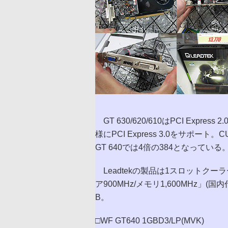
GT 630/620/610はPCI Exp
様にPCI Express 3.0をサポー
GT 640では4倍の384となっている
Leadtekの製品は1スロットクーラ
ア900MHz/メモリ1,600MHz」
B。
□WF GT640 1GBD3/LP(MVK)