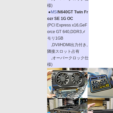
様)
|
●
MSI
N640GT Twin Fr
ozr SE 1G OC
(PCI Express x16,GeF
orce GT 640,DDR3メ
モリ1GB
,DVI/HDMI出力付き,
隣接スロット占有
,オーバークロック仕
様)