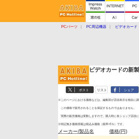
PCパーツ
PC周辺機器
ビデオカード
タブレット
おもしろグッズ
ショップ
ビデオカードの新
ポスト
リスト
シェア
※このページにおける価格などは、編集部が店頭表示を独自に調
この価格で販売されることを保証するものではありません。
実際の販売価格は変動しますので、購入時に各ショップ店頭に
※特記無き価格情報は税込み価格（税率=5％）です。
メーカー/製品名
価格(円)