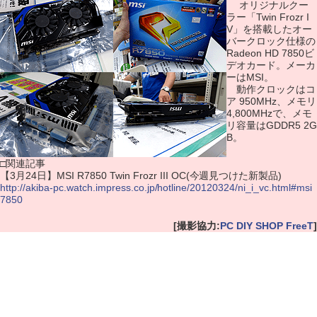
オリジナルクー
ラー「Twin Frozr I
V」を搭載したオー
バークロック仕様の
Radeon HD 7850ビ
デオカード。メーカ
ーはMSI。
動作クロックはコ
ア 950MHz、メモリ
4,800MHzで、メモ
リ容量はGDDR5 2G
B。
□関連記事
【3月24日】MSI R7850 Twin Frozr III OC(今週見つけた新製品)
http://akiba-pc.watch.impress.co.jp/hotline/20120324/ni_i_vc.html#msi
7850
[撮影協力:
PC DIY SHOP FreeT
]