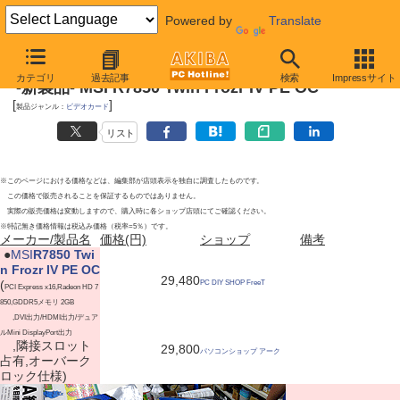
Powered by
Translate
2012年6月9日
カテゴリ
過去記事
検索
Impressサイト
-新製品- MSI R7850 Twin Frozr IV PE OC
[
]
製品ジャンル：
ビデオカード
リスト
※このページにおける価格などは、編集部が店頭表示を独自に調査したものです。
この価格で販売されることを保証するものではありません。
実際の販売価格は変動しますので、購入時に各ショップ店頭にてご確認ください。
※特記無き価格情報は税込み価格（税率=5％）です。
メーカー/製品名
価格(円)
ショップ
備考
|
●
MSI
R7850 Twi
n Frozr IV PE OC
29,480
(
PC DIY SHOP FreeT
PCI Express x16,Radeon HD 7
850,GDDR5メモリ 2GB
,DVI出力/HDMI出力/デュア
ルMini DisplayPort出力
,隣接スロット
29,800
パソコンショップ アーク
占有,オーバーク
ロック仕様)