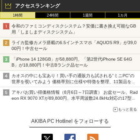
アクセスランキング
1時間
24時間
1週間
1カ月
令和のファミコンディスクシステム？安価に書き換え可能なGB
用「しましまディスクシステム」
ライカ監修カメラ搭載の6.5インチスマホ「AQUOS R9」が39,0
00円！中古セール
「iPhone 14 128GB」が58,880円、「第2世代iPhone SE 64G
B」が18,880円！中古Bランク品セール
カオスの中にも宝あり！買い手の通販力も試される“ミニPC”の
世界を覗いてみよう 価格帯別に仕様や特徴を整理、11製品をピ
ックアップ text by 石川 ひさよし
アキバお買い得価格情報（8月6日～7日調査） お盆セール、Rad
eon RX 9070 XTが89,800円、水平周波数24.8kHz対応の17型モ
ニターが9,801円、暑さ指数連動セール ほか
もっと見る
AKIBA PC Hotline! をフォローする