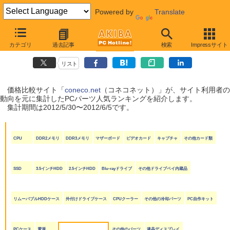
Powered by
Translate
coneco.net人気ランキング（PCパーツ編）
カテゴリ
過去記事
検索
Impressサイト
（2012/5/30〜2012/6/5）
リスト
価格比較サイト「
coneco.net
（コネコネット）」が、サイト利用者の
動向を元に集計したPCパーツ人気ランキングを紹介します。
集計期間は2012/5/30〜2012/6/5です。
CPU
DDR2メモリ
DDR3メモリ
マザーボード
ビデオカード
キャプチャ
その他カード類
SSD
3.5インチHDD
2.5インチHDD
Blu-rayドライブ
その他ドライブベイ内蔵品
リムーバブルHDDケース
外付けドライブケース
CPUクーラー
その他の冷却パーツ
PC自作キット
PCケース
電源
その他のパーツ
液晶ディスプレイ