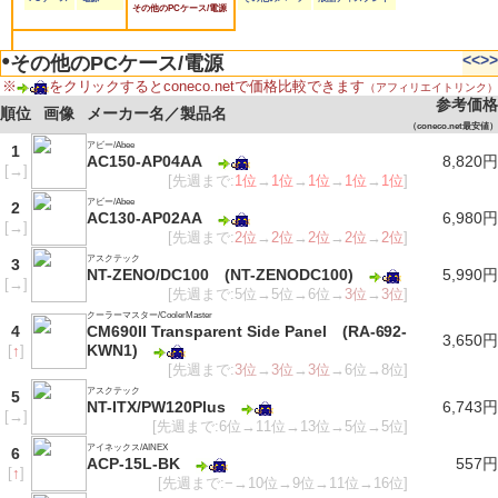
その他のPCケース/電源
●
<<
>>
その他のPCケース/電源
※
をクリックするとconeco.netで価格比較できます
（アフィリエイトリンク）
参考価格
順位
画像
メーカー名／製品名
（coneco.net最安値）
アビー/Abee
1
AC150-AP04AA
8,820円
[
→
]
[先週まで:
1位
→
1位
→
1位
→
1位
→
1位
]
アビー/Abee
2
AC130-AP02AA
6,980円
[
→
]
[先週まで:
2位
→
2位
→
2位
→
2位
→
2位
]
アスクテック
3
NT-ZENO/DC100 (NT-ZENODC100)
5,990円
[
→
]
[先週まで:5位→5位→6位→
3位
→
3位
]
クーラーマスター/CoolerMaster
4
CM690II Transparent Side Panel (RA-692-
3,650円
KWN1)
[
↑
]
[先週まで:
3位
→
3位
→
3位
→6位→8位]
アスクテック
5
NT-ITX/PW120Plus
6,743円
[
→
]
[先週まで:6位→11位→13位→5位→5位]
アイネックス/AINEX
6
ACP-15L-BK
557円
[
↑
]
[先週まで:−→10位→9位→11位→16位]