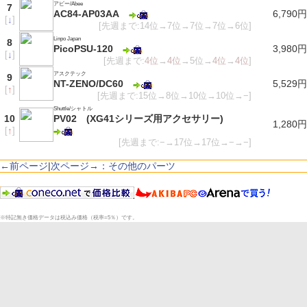
アビー/Abee
7
AC84-AP03AA
6,790円
[
↓
]
[先週まで:14位→7位→7位→7位→6位]
Linpo Japan
8
PicoPSU-120
3,980円
[
↓
]
[先週まで:
4位
→
4位
→5位→
4位
→
4位
]
アスクテック
9
NT-ZENO/DC60
5,529円
[
↑
]
[先週まで:15位→8位→10位→10位→−]
Shuttle/シャトル
10
PV02 (XG41シリーズ用アクセサリー)
1,280円
[
↑
]
[先週まで:−→17位→17位→−→−]
←前ページ
|
次ページ→：その他のパーツ
※特記無き価格データは税込み価格（税率=5％）です。