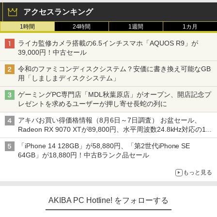
アクセスランキング
1時間
24時間
1週間
1カ月
ライカ監修カメラ搭載の6.5インチスマホ「AQUOS R9」が
39,000円！中古セール
令和のファミコンディスクシステム？安価に書き換え可能なGB
用「しましまディスクシステム」
ゲーミングPC専門店「MDL秋葉原店」がオープン、開店記念プ
レゼントを求めるユーザーが押し寄せ長蛇の列に
アキバお買い得価格情報（8月6日～7日調査） お盆セール、
Radeon RX 9070 XTが89,800円、水平周波数24.8kHz対応の17
型モニターが9,801円、暑さ指数連動セール ほか
「iPhone 14 128GB」が58,880円、「第2世代iPhone SE
64GB」が18,880円！中古Bランク品セール
もっと見る
AKIBA PC Hotline! をフォローする