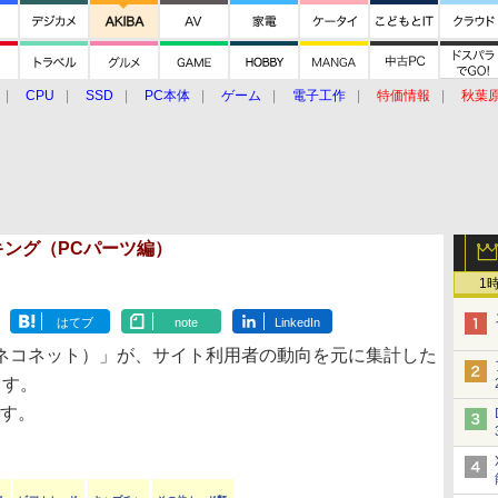
CPU
SSD
PC本体
ゲーム
電子工作
特価情報
秋葉
グルメ
イベント
価格動向
ランキング（PCパーツ編）
1
はてブ
note
LinkedIn
ネコネット）」が、サイト利用者の動向を元に集計した
ます。
です。