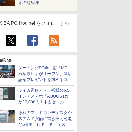
オの醍醐味
KIBA PC Hotline! をフォローする
新記事
ゲーミングPC専門店「MDL
秋葉原店」がオープン、開店
記念プレゼントを求めるユー
ザーが押し寄せ長蛇の列に
ライカ監修カメラ搭載の6.5
インチスマホ「AQUOS R9」
が39,000円！中古セール
令和のファミコンディスクシ
ステム？安価に書き換え可能
なGB用「しましまディスク
システム」