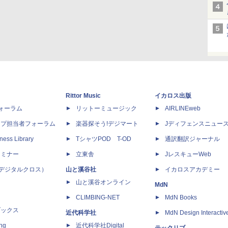
Rittor Music
イカロス出版
dフォーラム
リットーミュージック
AIRLINEweb
ップ担当者フォーラム
楽器探そう!デジマート
Jディフェンスニュー
ness Library
TシャツPOD T-OD
通訳翻訳ジャーナル
セミナー
立東舎
JレスキューWeb
 X（デジタルクロス）
山と溪谷社
イカロスアカデミー
山と溪谷オンライン
MdN
CLIMBING-NET
MdN Books
ブックス
近代科学社
MdN Design Interactiv
ing
近代科学社Digital