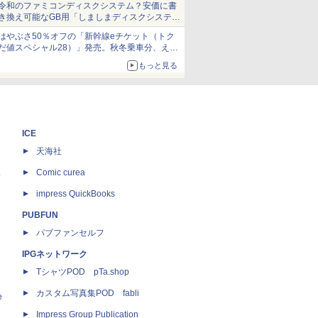
令和のファミコンディスクシステム？安価に書
き換え可能なGB用「しましまディスクシステ
ム」
はやぶさ50％オフの「新幹線eチケット（トク
だ値スペシャル28）」発売。秋冬乗車分、えき
ねっと限定
もっと見る
ICE
天海社
ス
Comic curea
impress QuickBooks
PUBFUN
パブファンセルフ
IPGネットワーク
TシャツPOD pTa.shop
カスタム写真集POD fabli
e
Impress Group Publication