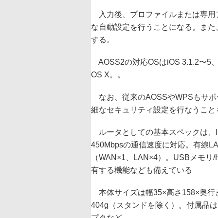
入力後、プロファイルまたは専用
な自動設定を行うことになる。また
する。
AOSS2の対応OSはiOS 3.1.2〜5、Andr
OS X。。
なお、従来のAOSSやWPSもサポ
細なセキュリティ設定を行なうこと
ルータとしての基本スペックは、IEEE 8
450Mbpsの通信速度に対応。有線LANポ
（WAN×1、LAN×4）。USBメモ
有する機能なども備えている
本体サイズは幅35×高さ158×奥
404g（スタンドを除く）。付属品
プタなど。