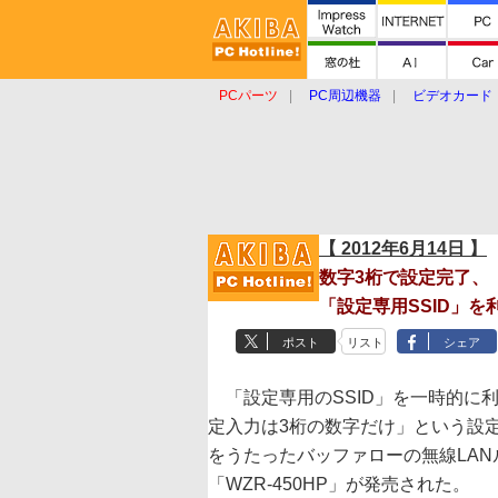
PCパーツ
PC周辺機器
ビデオカード
タブレット
おもしろグッズ
ショップ
【 2012年6月14日 】
数字3桁で設定完了、
「設定専用SSID」を
ポスト
リスト
シェア
「設定専用のSSID」を一時的に
定入力は3桁の数字だけ」という設
をうたったバッファローの無線LAN
「WZR-450HP」が発売された。