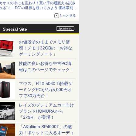
カオスの中にも宝あり！買い手の通販力も試さ
れる“ミニPC”の世界を覗いてみよう 価格帯別に
仕様や特徴を整理、11製品をピックアップ text
もっと見る
by 石川 ひさよし
Special Site
お値段そのままでメモリ倍
増！メモリ32GBの「お得な
ゲーミングノート」
性能の良いお得な中古PC情
報はこのページでチェック！
マウス、RTX 5060 Ti搭載ゲ
ーミングPCが7万5,000円オ
フで30万円台！
レイズのプレミアムカー向け
ブランドHOMURAから
「2×9R」が登場！
「A&ultima SP4000T」の魅
力！ポケットに入るオーディ