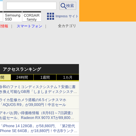
Impress サイト
全カテゴリ
原情報
スマートフォン
アクセスランキング
時間
24時間
1週間
1カ月
令和のファミコンディスクシステム？安価に書
き換え可能なGB用「しましまディスクシステ
ム」
ライカ監修カメラ搭載の6.5インチスマホ
「AQUOS R9」が39,000円！中古セール
アキバお買い得価格情報（8月6日～7日調査）
お盆セール、Radeon RX 9070 XTが89,800
円、水平周波数24.8kHz対応の17型モニターが
「iPhone 14 128GB」が58,880円、「第2世代
9,801円、暑さ指数連動セール ほか
iPhone SE 64GB」が18,880円！中古Bランク品
セール