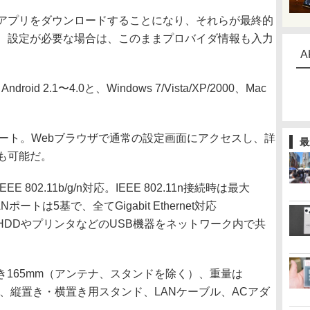
アプリをダウンロードすることになり、それらが最終的
、設定が必要な場合は、このままプロバイダ情報も入力
A
oid 2.1〜4.0と、Windows 7/Vista/XP/2000、Mac
ート。Webブラウザで通常の設定画面にアクセスし、詳
最
も可能だ。
02.11b/g/n対応。IEEE 802.11n接続時は最大
ートは5基で、全てGigabit Ethernet対応
リ/HDDやプリンタなどのUSB機器をネットワーク内で共
行き165mm（アンテナ、スタンドを除く）、重量は
は、縦置き・横置き用スタンド、LANケーブル、ACアダ