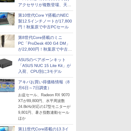
アクセサリが複数登場、天然
木製パネルや背面コネクタ対
第10世代Core Y搭載のNEC
応トレイなど
製12.5インチノートが17,800
円！秋葉原で中古PCセール
第8世代Core搭載のミニ
PC「ProDesk 400 G4 DM」
が22,800円！秋葉原で中古
PCセール
ASUSのベアボーンキット
「ASUS NUC 15 Lite Kit」が
入荷、CPU別に3モデル
アキバお買い得価格情報（8
月6日～7日調査）
お盆セール、Radeon RX 9070
XTが89,800円、水平周波数
24.8kHz対応の17型モニターが
9,801円、暑さ指数連動セール
ほか
第11世代Core搭載の13.3イ