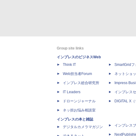
Group site links
インプレスのビジネスWeb
Think IT
SmartGri
Web担当者Forum
ネットショ
インプレス総合研究所
Impress Busi
IT Leaders
インプレス
ドローンジャーナル
DIGITAL
ネッ担お悩み相談室
インプレスの本と雑誌
インプレス
デジタルカメラマガジン
NextPublish