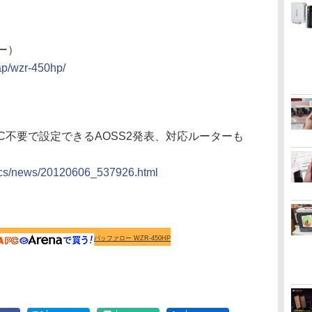
ロー）
/ap/wzr-450hp/
PC不要で設定できるAOSS2発表、対応ルーターも
/docs/news/20120606_537926.html
バッファロー WZR-450HP