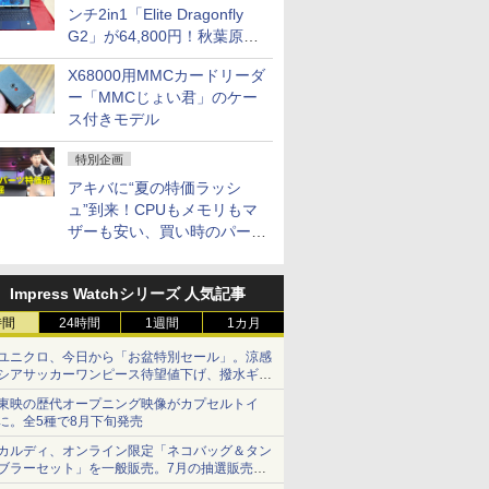
ンチ2in1「Elite Dragonfly
G2」が64,800円！秋葉原で
中古PCセール
X68000用MMCカードリーダ
ー「MMCじょい君」のケー
ス付きモデル
特別企画
アキバに“夏の特価ラッシ
ュ”到来！CPUもメモリもマ
ザーも安い、買い時のパーツ
は？【8月7日(金)22時配信】
Impress Watchシリーズ 人気記事
時間
24時間
1週間
1カ月
ユニクロ、今日から「お盆特別セール」。涼感
シアサッカーワンピース待望値下げ、撥水ギア
ショーツは1990円に
東映の歴代オープニング映像がカプセルトイ
に。全5種で8月下旬発売
カルディ、オンライン限定「ネコバッグ＆タン
ブラーセット」を一般販売。7月の抽選販売の
当選無効分