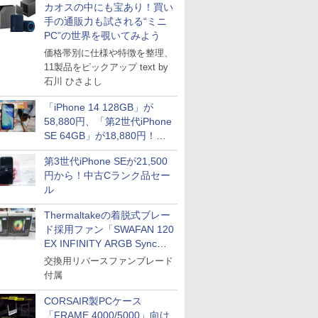
カオスの中にも宝あり！買い
手の通販力も試される“ミニ
PC”の世界を覗いてみよう
価格帯別に仕様や特徴を整理、
11製品をピックアップ text by
石川 ひさよし
「iPhone 14 128GB」が
58,880円、「第2世代iPhone
SE 64GB」が18,880円！中
古Bランク品セール
第3世代iPhone SEが21,500
円から！中古Cランク品セー
ル
Thermaltakeの着脱式ブレー
ド採用ファン「SWAFAN 120
EX INFINITY ARGB Sync」
に単品パッケージ
交換用リバースファンブレード
付属
CORSAIR製PCケース
「FRAME 4000/5000」向け