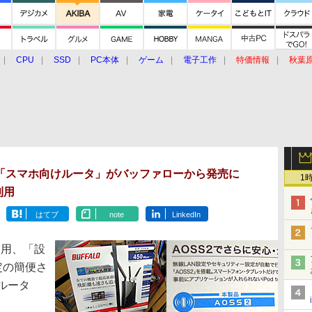
CPU
SSD
PC本体
ゲーム
電子工作
特価情報
秋葉
グルメ
イベント
価格動向
「スマホ向けルータ」がバッファローから発売に
1
利用
はてブ
note
LinkedIn
利用、「設
定の簡便さ
ルータ