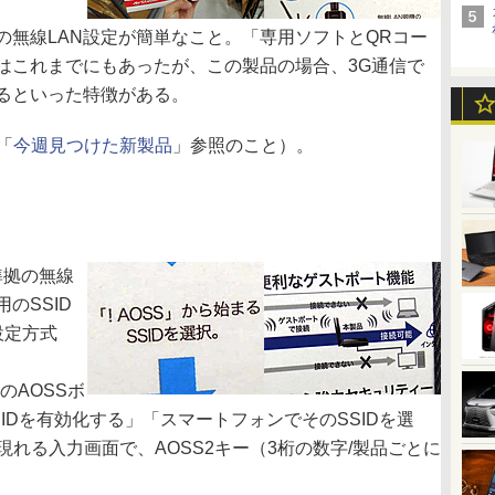
無線LAN設定が簡単なこと。「専用ソフトとQRコー
はこれまでにもあったが、この製品の場合、3G通信で
るといった特徴がある。
「
今週見つけた新製品
」参照のこと）。
/b準拠の無線
のSSID
設定方式
のAOSSボ
IDを有効化する」「スマートフォンでそのSSIDを選
現れる入力画面で、AOSS2キー（3桁の数字/製品ごとに