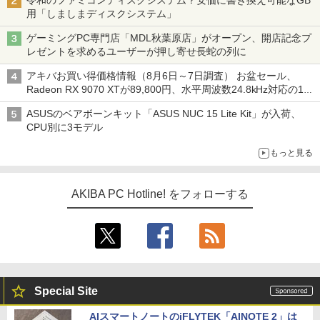
令和のファミコンディスクシステム？安価に書き換え可能なGB
用「しましまディスクシステム」
ゲーミングPC専門店「MDL秋葉原店」がオープン、開店記念プ
レゼントを求めるユーザーが押し寄せ長蛇の列に
アキバお買い得価格情報（8月6日～7日調査） お盆セール、
Radeon RX 9070 XTが89,800円、水平周波数24.8kHz対応の17
型モニターが9,801円、暑さ指数連動セール ほか
ASUSのベアボーンキット「ASUS NUC 15 Lite Kit」が入荷、
CPU別に3モデル
もっと見る
AKIBA PC Hotline! をフォローする
Special Site
AIスマートノートのiFLYTEK「AINOTE 2」は