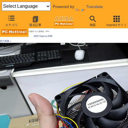
Powered by
Translate
AKIBA PC Hotline!
カテゴリ
過去記事
検索
Impressサイト
[拡大画像]
8コア・65WのOpteronが「自作向け」に発売、動作デモも実施中
今週見つけた新製品：CPU
AMD Opteron 3280
前の画像←