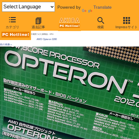
Powered by
Translate
AKIBA PC Hotline!
カテゴリ
過去記事
検索
Impressサイト
[拡大画像]
8コア・65WのOpteronが「自作向け」に発売、動作デモも実施中
今週見つけた新製品：CPU
AMD Opteron 3280
前の画像←