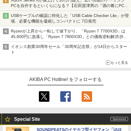
XBOX Series Xが値上げで10万円超え。近い性能のゲーミング
PCを自作するといくらになる？【石田賀津男の『酒の肴にPCゲ
ーム』】
USBケーブルの確認に特化した「USB Cable Checker Lite」が登
場、必要な機能を凝縮しコンパクトに 7日発売
Ryzenが上昇から一転して値下がり、「Ryzen 7 7700X3D」は
45,800円に急落し「Ryzen 7 7800X3D」との価格逆転解消 [8月
前半のCPU価格]
イオシス創業30周年セール「30周年記念祭」が14日からスター
ト
もっと見る
AKIBA PC Hotline! をフォローする
Special Site
SOUNDPEATSのイヤカフ型イヤフォン「UU2