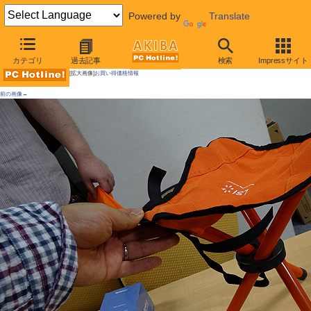
Powered by
Translate
AKIBA PC Hotline!
カテゴリ
過去記事
検索
Impressサイト
[拡大画像]
お買い得価格情報
前の画像←