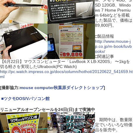
M、メモリ 4GB、S
SD 120GB、Windo
ws 7 Home Premiu
m 64bitなどを搭載
した製品で、価格は
89,800円。
□製品情報
http://www.mouse-j
p.co.jp/m-book/luvb
ookx/
□関連記事
【6月22日】マウスコンピューター「LuvBook X LB-X200S」 〜1kgを
切る軽さを実現したUltrabook(PC Watch)
http://pc.watch.impress.co.jp/docs/column/hothot/20120622_541659.ht
ml
[撮影協力:
mouse computer秋葉原ダイレクトショップ
]
|
■
ツクモDOS/Vパソコン館
リニューアルオープンセールを24日(日)まで実施中
期間中は、数量限
定でいろいろな特価
品を販売中。