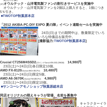
オウルテック・山洋電気製ファンの割引きサービスを実施中
(1F)
オウルテック・山洋電気製ファンを2個以上購入すると、1個につき
5％引き。
|
■
TWOTOP秋葉原本店
「2012 AKIBA-PC-DIY EXPO 夏の陣」イベント連動セールを実施中
24日(日)までの期間中は、数量限定でいろ
いろな特価品を販売中。
[撮影協力:
TWOTOP秋葉原本店
]
Crucial CT256M4SSD2
14,980円
(2.5インチSerial ATA-SSD,256GB)
23日(土)〜24日(日)各日限定10個。
AMD FX-8120
10,480円
(Socket AM3+用CPU)
23日(土)〜24日(日)限定5個。
AMD A6-3670K
4,980円
(Socket FM1用CPU)
23日(土)〜24日(日)限定10個。
|
■
サンコーレアモノショップ秋葉原総本店
同店オリジナルの萌えキャラが登場、名前を募集中
キャラクターイラ