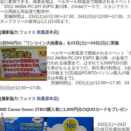
会に参加できる。抽選会場は、ベルサール秋葉原で開催されるイベント
「2012 AKIBA-PC-DIY EXPO 夏の陣」のIntelブースで、スタンプラリ
ーの用紙も同会場で配布中。
実施時間は、23日(土)が12:00〜17:30、24日(日)が12:00〜17:00。ス
タンプラリーの参加は1人1日1回まで。
[撮影協力:
フェイス 秋葉原本店
]
1回500円の「ワンコイン大抽選会」を23日(土)〜24日(日)に実施
ベルサール秋葉原で開催されるイベント「2
012 AKIBA-PC-DIY EXPO 夏の陣」の会場で
行われる抽選会で、はずれても500円分の割
引券がもらえるそうだ。割引券の利用は、1会
計20枚まで(完成品PC/BTOパソコン購入の場
合は40枚まで)。
実施時間は、23日(土)が12:00〜17:30、24
日(日)が12:00〜17:00。
[撮影協力:
フェイス 秋葉原本店
]
WD Caviar Green 3TBの購入者に1,000円分のQUOカードをプレゼン
ト
23日(土)〜24日
(日)各日先着50名限