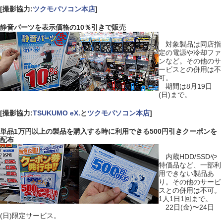
[撮影協力:
ツクモパソコン本店
]
静音パーツを表示価格の10％引きで販売
対象製品は同店指
定の電源や冷却ファ
ンなど。その他のサ
ービスとの併用は不
可。
期間は8月19日
(日)まで。
[撮影協力:
TSUKUMO eX.
と
ツクモパソコン本店
]
単品1万円以上の製品を購入する時に利用できる500円引きクーポンを
配布
内蔵HDD/SSDや
特価品など、一部利
用できない製品あ
り。その他のサービ
スとの併用は不可。
1人1日1回まで。
22日(金)〜24日
(日)限定サービス。