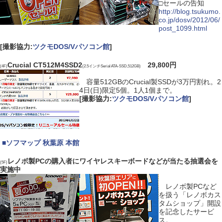
□セールの告知
http://blog.tsukumo.
co.jp/dosv/2012/06/
post_1099.html
[撮影協力:
ツクモDOS/Vパソコン館
]
Crucial CT512M4SSD2
29,800円
(4F)
(2.5インチSerial ATA-SSD,512GB)
容量512GBのCrucial製SSDが3万円割れ。2
4日(日)限定5個。1人1個まで。
[撮影協力:
ツクモDOS/Vパソコン館
]
|
■
ソフマップ 秋葉原 本館
レノボ製PCの購入者にワイヤレスキーボードなどが当たる抽選会を
(5F)
実施中
レノボ製PCなど
を扱う「レノボカス
タムショップ」開設
を記念したサービ
ス。