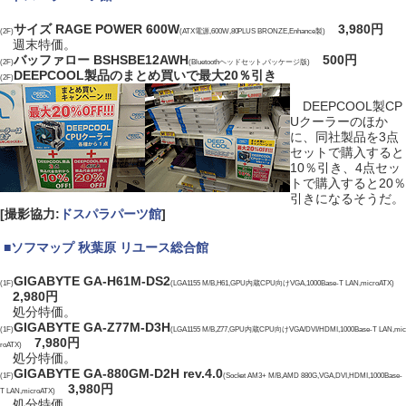
サイズ RAGE POWER 600W
3,980円
(2F)
(ATX電源,600W,80PLUS BRONZE,Enhance製)
週末特価。
バッファロー BSHSBE12AWH
500円
(2F)
(Bluetoothヘッドセット,パッケージ版)
DEEPCOOL製品のまとめ買いで最大20％引き
(2F)
DEEPCOOL製CP
Uクーラーのほか
に、同社製品を3点
セットで購入すると
10％引き、4点セッ
トで購入すると20％
引きになるそうだ。
[撮影協力:
ドスパラパーツ館
]
|
■
ソフマップ 秋葉原 リユース総合館
GIGABYTE GA-H61M-DS2
(1F)
(LGA1155 M/B,H61,GPU内蔵CPU向けVGA,1000Base-T LAN,microATX)
2,980円
処分特価。
GIGABYTE GA-Z77M-D3H
(1F)
(LGA1155 M/B,Z77,GPU内蔵CPU向けVGA/DVI/HDMI,1000Base-T LAN,mic
7,980円
roATX)
処分特価。
GIGABYTE GA-880GM-D2H rev.4.0
(1F)
(Socket AM3+ M/B,AMD 880G,VGA,DVI,HDMI,1000Base-
3,980円
T LAN,microATX)
処分特価。