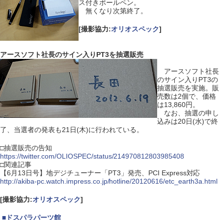
ス付きボールペン。
無くなり次第終了。
[撮影協力:
オリオスペック
]
アースソフト社長のサイン入りPT3を抽選販売
アースソフト社長
のサイン入りPT3の
抽選販売を実施。販
売数は2個で、価格
は13,860円。
なお、抽選の申し
込みは20日(水)で終
了、当選者の発表も21日(木)に行われている。
□抽選販売の告知
https://twitter.com/OLIOSPEC/status/214970812803985408
□関連記事
【6月13日号】地デジチューナー「PT3」発売、PCI Express対応
http://akiba-pc.watch.impress.co.jp/hotline/20120616/etc_earth3a.html
[撮影協力:
オリオスペック
]
|
■
ドスパラパーツ館