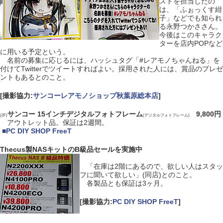
ストを担当したの
は、「ふぉっくす紺
子」などでも知られ
る永野つかささん。
今後はこのキャラク
ターを店内POPなど
に用いる予定という。
名前の募集に応じるには、ハッシュタグ「#レアモノちゃんねる」を
付けてTwitterでツイートすればよい。採用された人には、賞品のプレゼ
ントもあるとのこと。
[撮影協力:
サンコーレアモノショップ秋葉原総本店
]
サンコー 15インチデジタルフォトフレーム
9,800円
(2F)
(デジタルフォトフレーム)
アウトレット品。保証は2週間。
|
■
PC DIY SHOP FreeT
Thecus製NASキットのB級品セールを実施中
「在庫は2階にあるので、欲しい人はスタッ
フに聞いて欲しい」(同店)とのこと。
各製品とも保証は3ヶ月。
[撮影協力:
PC DIY SHOP FreeT
]