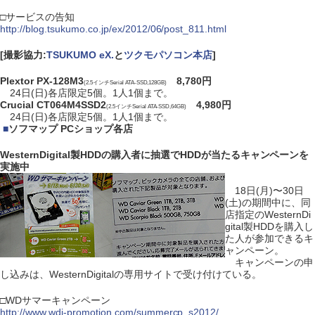
□サービスの告知
http://blog.tsukumo.co.jp/ex/2012/06/post_811.html
[撮影協力:
TSUKUMO eX.
と
ツクモパソコン本店
]
Plextor PX-128M3
8,780円
(2.5インチSerial ATA-SSD,128GB)
24日(日)各店限定5個。1人1個まで。
Crucial CT064M4SSD2
4,980円
(2.5インチSerial ATA-SSD,64GB)
24日(日)各店限定5個。1人1個まで。
|
■
ソフマップ PCショップ各店
WesternDigital製HDDの購入者に抽選でHDDが当たるキャンペーンを
実施中
18日(月)〜30日
(土)の期間中に、同
店指定のWesternDi
gital製HDDを購入し
た人が参加できるキ
ャンペーン。
キャンペーンの申
し込みは、WesternDigitalの専用サイトで受け付けている。
□WDサマーキャンペーン
http://www.wdj-promotion.com/summercp_s2012/