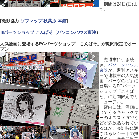
期間は24日(日)ま
で。
[撮影協力:
ソフマップ 秋葉原 本館
]
|
■
パーツショップ こんぱそ
（
パソコンハウス東映
）
人気漫画に登場するPCパーツショップ「こんぱそ」が期間限定でオー
プン
先週末に引き続
き、
パソコンハウス
東映
が、週刊アスキ
ーで連載中の人気漫
画「パーツのぱ」に
登場するPCパーツ
ショップ「こんぱ
そ」に期間限定でリ
ニューアル。
店内には、漫画に
出てくるキャラクタ
ーのオススメPOPな
どが多数貼られてい
るほか、会計時に渡
されるレシートの担
当名も、漫画に出て