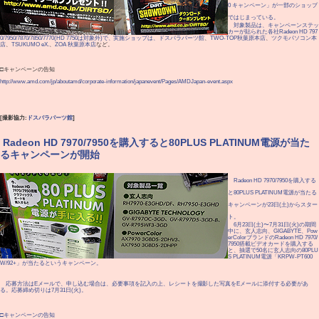
0 キャンペーン」が一部のショップ
ではじまっている。
対象製品は、キャンペーンステッ
カーが貼られた各社Radeon HD 797
0/7950/7870/7850/7770(HD 7750は対象外)で、実施ショップは、
ドスパラパーツ館
、
TWO-TOP秋葉原本店
、
ツクモパソコン本
店
、
TSUKUMO eX.
、
ZOA 秋葉原本店
など。
□キャンペーンの告知
http://www.amd.com/jp/aboutamd/corporate-information/japanevent/Pages/AMDJapan-event.aspx
[撮影協力:
ドスパラパーツ館
]
|
Radeon HD 7970/7950を購入すると80PLUS PLATINUM電源が当た
るキャンペーンが開始
Radeon HD 7970/7950を購入する
と80PLUS PLATINUM電源が当たる
キャンペーンが23日(土)からスター
ト。
6月23日(土)〜7月31日(火)の期間
中に、玄人志向、GIGABYTE、Pow
erColorブランドのRadeon HD 7970/
7950搭載ビデオカードを購入する
と、抽選で50名に玄人志向の80PLU
S PLATINUM電源「KRPW-PT600
W/92+」が当たるというキャンペーン。
応募方法はEメールで、申し込む場合は、必要事項を記入の上、レシートを撮影した写真をEメールに添付する必要があ
る。応募締め切りは7月31日(火)。
□キャンペーンの告知