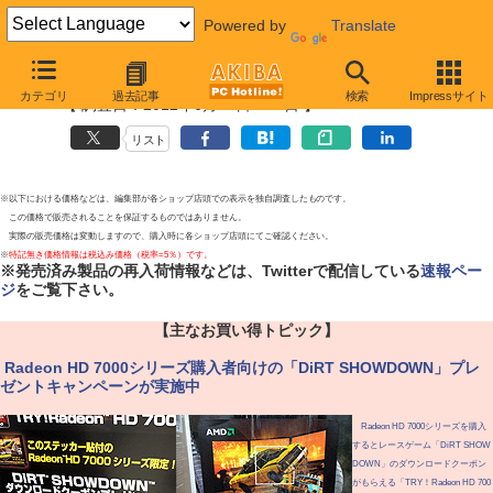
Powered by
Translate
お買い得価格情報
カテゴリ
過去記事
検索
Impressサイト
【 調査日：2012年6月19日〜23日 】
リスト
※以下における価格などは、編集部が各ショップ店頭での表示を独自調査したものです。
この価格で販売されることを保証するものではありません。
実際の販売価格は変動しますので、購入時に各ショップ店頭にてご確認ください。
※
特記無き価格情報は税込み価格（税率=5％）です。
※発売済み製品の再入荷情報などは、Twitterで配信している
速報ペー
ジ
をご覧下さい。
【主なお買い得トピック】
|
Radeon HD 7000シリーズ購入者向けの「DiRT SHOWDOWN」プレ
ゼントキャンペーンが実施中
Radeon HD 7000シリーズを購入
するとレースゲーム「DiRT SHOW
DOWN」のダウンロードクーポン
がもらえる「TRY！Radeon HD 700