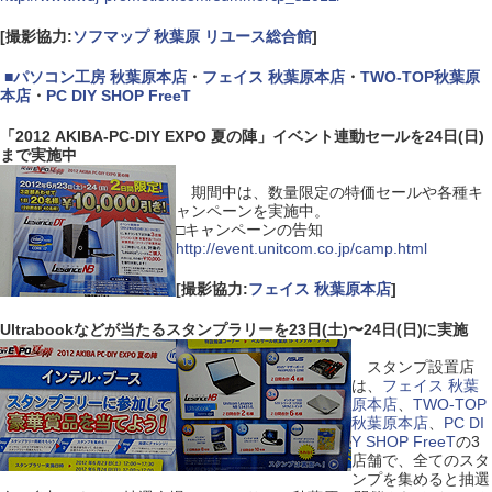
[撮影協力:
ソフマップ 秋葉原 リユース総合館
]
|
■
パソコン工房 秋葉原本店
・
フェイス 秋葉原本店
・
TWO-TOP秋葉原
本店
・
PC DIY SHOP FreeT
「2012 AKIBA-PC-DIY EXPO 夏の陣」イベント連動セールを24日(日)
まで実施中
期間中は、数量限定の特価セールや各種キ
ャンペーンを実施中。
□キャンペーンの告知
http://event.unitcom.co.jp/camp.html
[撮影協力:
フェイス 秋葉原本店
]
Ultrabookなどが当たるスタンプラリーを23日(土)〜24日(日)に実施
スタンプ設置店
は、
フェイス 秋葉
原本店
、
TWO-TOP
秋葉原本店
、
PC DI
Y SHOP FreeT
の3
店舗で、全てのスタ
ンプを集めると抽選