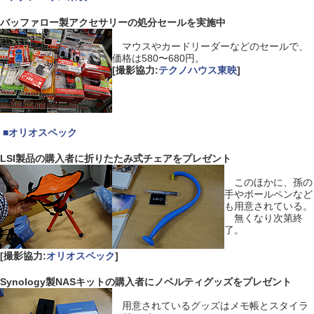
バッファロー製アクセサリーの処分セールを実施中
マウスやカードリーダーなどのセールで、
価格は580〜680円。
[撮影協力:
テクノハウス東映
]
|
■
オリオスペック
LSI製品の購入者に折りたたみ式チェアをプレゼント
このほかに、孫の
手やボールペンなど
も用意されている。
無くなり次第終
了。
[撮影協力:
オリオスペック
]
Synology製NASキットの購入者にノベルティグッズをプレゼント
用意されているグッズはメモ帳とスタイラ