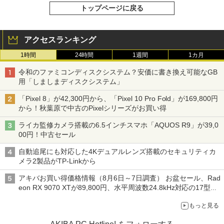
トップページに戻る
アクセスランキング
1時間
24時間
1週間
1カ月
令和のファミコンディスクシステム？安価に書き換え可能なGB
用「しましまディスクシステム」
「Pixel 8」が42,300円から、「Pixel 10 Pro Fold」が169,800円
から！秋葉原で中古のPixelシリーズがお買い得
ライカ監修カメラ搭載の6.5インチスマホ「AQUOS R9」が39,0
00円！中古セール
自動追尾にも対応した4Kデュアルレンズ搭載のセキュリティカ
メラ2製品がTP-Linkから
アキバお買い得価格情報（8月6日～7日調査） お盆セール、Rad
eon RX 9070 XTが89,800円、水平周波数24.8kHz対応の17型モ
ニターが9,801円、暑さ指数連動セール ほか
もっと見る