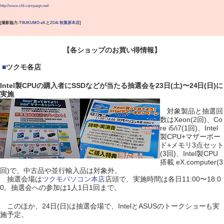
http://www.cfd-campaign.net/
[撮影協力:
TSUKUMO eX.
と
ZOA 秋葉原本店
]
【各ショップのお買い得情報】
|
■
ツクモ各店
Intel製CPUの購入者にSSDなどが当たる抽選会を23日(土)〜24日(日)に
実施
対象製品と抽選回
数はXeon(2回)、Co
re i5/i7(1回)、Intel
製CPU+マザーボー
ド+メモリ3点セット
(3回)、Intel製CPU
搭載 eX.computer(3
回)で、中古品や並行輸入品は対象外。
抽選会場は
ツクモパソコン本店
店頭で、実施時間は各日11:00〜18:0
0。抽選会への参加は1人1日1回まで。
このほか、24日(日)は抽選会場で、IntelとASUSのトークショーも実
施予定。