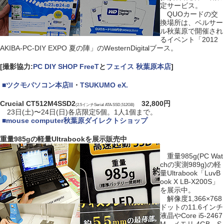
定サービス。
QUOカードの交
換場所は、ベルサー
ル秋葉原で開催され
るイベント「2012
AKIBA-PC-DIY EXPO 夏の陣」のWesternDigitalブース。
[撮影協力:
PC DIY SHOP FreeT
と
フェイス 秋葉原本店
]
|
■
ツクモパソコン本店II
・
TSUKUMO eX.
Crucial CT512M4SSD2
32,800円
(2.5インチSerial ATA-SSD,512GB)
23日(土)〜24日(日)各店限定5個。1人1個まで。
|
■
mouse computer秋葉原ダイレクトショップ
重量985gの軽量Ultrabookを展示販売中
重量985g(PC Wat
chの実測989g)の軽
量Ultrabook「LuvB
ook X LB-X200S」
を展示中。
解像度1,366×768
ドットの11.6インチ
液晶やCore i5-2467