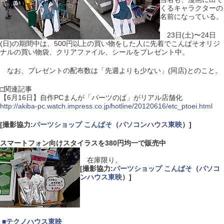
くるキャラクターの
名前になっている。
23日(土)〜24日
(日)の期間中は、500円以上の買い物をした人に先着でこんぱそオリジ
ナルの買い物袋、クリアファイル、シールをプレゼント中。
なお、プレゼントの配布数は「先週よりも少ない」(同店)とのこと。
□関連記事
【6月16日】自作PCまんが「パーツのぱ」がリアル店舗化
http://akiba-pc.watch.impress.co.jp/hotline/20120616/etc_ptoei.html
[撮影協力:
パーツショップ こんぱそ
（
パソコンハウス東映
）]
スマートフォン向けスタイラスを380円均一で販売中
在庫限り。
[撮影協力:
パーツショップ こんぱそ
（
パソコ
ンハウス東映
）]
|
■
テクノハウス東映