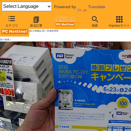
Powered by
Translate
AKIBA PC Hotline!
カテゴリ
過去記事
検索
Impressサイト
[拡大画像]
お買い得価格情報
前の画像←