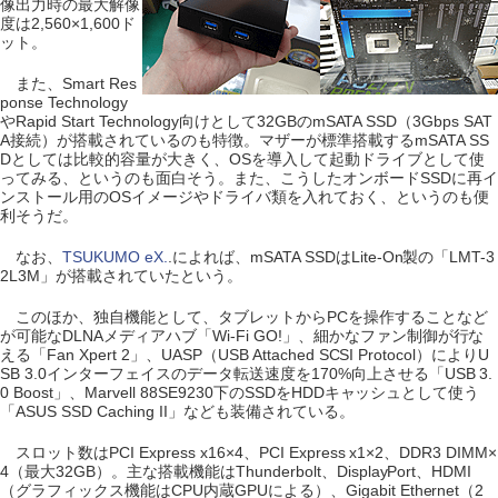
像出力時の最大解像
度は2,560×1,600ド
ット。
また、Smart Res
ponse Technology
やRapid Start Technology向けとして32GBのmSATA SSD（3Gbps SAT
A接続）が搭載されているのも特徴。マザーが標準搭載するmSATA SS
Dとしては比較的容量が大きく、OSを導入して起動ドライブとして使
ってみる、というのも面白そう。また、こうしたオンボードSSDに再イ
ンストール用のOSイメージやドライバ類を入れておく、というのも便
利そうだ。
なお、
TSUKUMO eX.
.によれば、mSATA SSDはLite-On製の「LMT-3
2L3M」が搭載されていたという。
このほか、独自機能として、タブレットからPCを操作することなど
が可能なDLNAメディアハブ「Wi-Fi GO!」、細かなファン制御が行な
える「Fan Xpert 2」、UASP（USB Attached SCSI Protocol）によりU
SB 3.0インターフェイスのデータ転送速度を170%向上させる「USB 3.
0 Boost」、Marvell 88SE9230下のSSDをHDDキャッシュとして使う
「ASUS SSD Caching II」なども装備されている。
スロット数はPCI Express x16×4、PCI Express x1×2、DDR3 DIMM×
4（最大32GB）。主な搭載機能はThunderbolt、DisplayPort、HDMI
（グラフィックス機能はCPU内蔵GPUによる）、Gigabit Ethernet（2