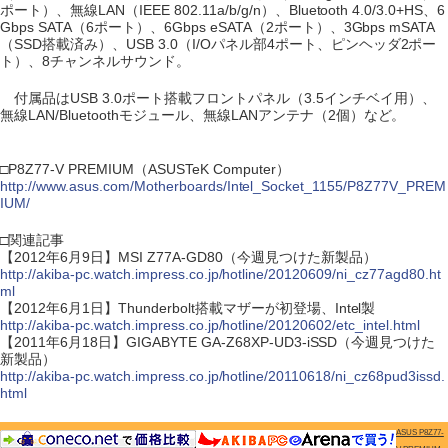
ポート）、無線LAN（IEEE 802.11a/b/g/n）、Bluetooth 4.0/3.0+HS、6
Gbps SATA（6ポート）、6Gbps eSATA（2ポート）、3Gbps mSATA
（SSD搭載済み）、USB 3.0（I/Oパネル部4ポート、ピンヘッダ2ポー
ト）、8チャンネルサウンド。
付属品はUSB 3.0ポート搭載フロントパネル（3.5インチベイ用）、
無線LAN/Bluetoothモジュール、無線LANアンテナ（2個）など。
□P8Z77-V PREMIUM（ASUSTeK Computer）
http://www.asus.com/Motherboards/Intel_Socket_1155/P8Z77V_PREM
IUM/
□関連記事
【2012年6月9日】MSI Z77A-GD80（今週見つけた新製品）
http://akiba-pc.watch.impress.co.jp/hotline/20120609/ni_cz77agd80.ht
ml
【2012年6月1日】Thunderbolt搭載マザーが初登場、Intel製
http://akiba-pc.watch.impress.co.jp/hotline/20120602/etc_intel.html
【2011年6月18日】GIGABYTE GA-Z68XP-UD3-iSSD（今週見つけた
新製品）
http://akiba-pc.watch.impress.co.jp/hotline/20110618/ni_cz68pud3issd.
html
ASUS P8Z77-