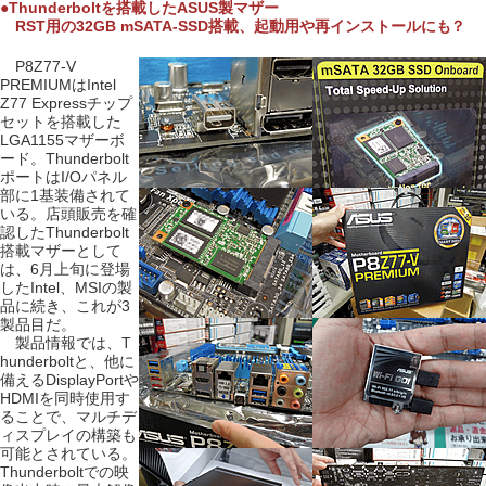
●Thunderboltを搭載したASUS製マザー
RST用の32GB mSATA-SSD搭載、起動用や再インストールにも？
P8Z77-V
PREMIUMはIntel
Z77 Expressチップ
セットを搭載した
LGA1155マザーボ
ード。Thunderbolt
ポートはI/Oパネル
部に1基装備されて
いる。店頭販売を確
認したThunderbolt
搭載マザーとして
は、6月上旬に登場
したIntel、MSIの製
品に続き、これが3
製品目だ。
製品情報では、T
hunderboltと、他に
備えるDisplayPortや
HDMIを同時使用す
ることで、マルチデ
ィスプレイの構築も
可能とされている。
Thunderboltでの映