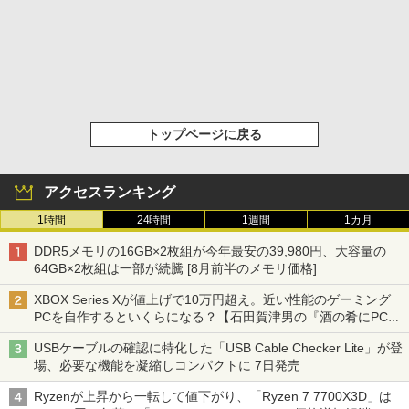
トップページに戻る
アクセスランキング
1時間
24時間
1週間
1カ月
DDR5メモリの16GB×2枚組が今年最安の39,980円、大容量の
64GB×2枚組は一部が続騰 [8月前半のメモリ価格]
XBOX Series Xが値上げで10万円超え。近い性能のゲーミング
PCを自作するといくらになる？【石田賀津男の『酒の肴にPCゲ
ーム』】
USBケーブルの確認に特化した「USB Cable Checker Lite」が登
場、必要な機能を凝縮しコンパクトに 7日発売
Ryzenが上昇から一転して値下がり、「Ryzen 7 7700X3D」は