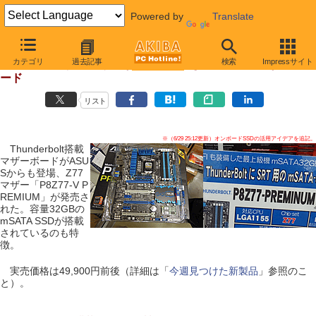
Powered by
Translate
【 2012年6月29日 】
カテゴリ
過去記事
検索
Impressサイト
Thunderbolt搭載マザーがASUSからも、32GB SSDがオンボ
ード
リスト
※（6/29 25:12更新）オンボードSSDの活用アイデアを追記。
Thunderbolt搭載
マザーボードがASU
Sからも登場、Z77
マザー「P8Z77-V P
REMIUM」が発売さ
れた。容量32GBの
mSATA SSDが搭載
されているのも特
徴。
実売価格は49,900円前後（詳細は「
今週見つけた新製品
」参照のこ
と）。