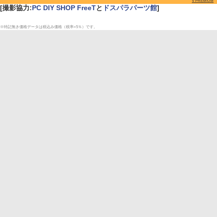
V PREMIUM
[撮影協力:
PC DIY SHOP FreeT
と
ドスパラパーツ館
]
※特記無き価格データは税込み価格（税率=5％）です。