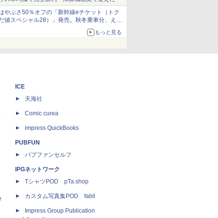
はやぶさ50％オフの「新幹線eチケット（トク
だ値スペシャル28）」発売。秋冬乗車分、えき
ねっと限定
もっと見る
ICE
天海社
ス
Comic curea
impress QuickBooks
PUBFUN
パブファンセルフ
IPGネットワーク
TシャツPOD pTa.shop
カスタム写真集POD fabli
e
Impress Group Publication