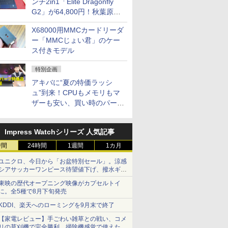
ンチ2in1「Elite Dragonfly
G2」が64,800円！秋葉原で
中古PCセール
X68000用MMCカードリーダ
ー「MMCじょい君」のケー
ス付きモデル
特別企画
アキバに“夏の特価ラッシ
ュ”到来！CPUもメモリもマ
ザーも安い、買い時のパーツ
は？【8月7日(金)22時配信】
Impress Watchシリーズ 人気記事
時間
24時間
1週間
1カ月
ユニクロ、今日から「お盆特別セール」。涼感
シアサッカーワンピース待望値下げ、撥水ギア
ショーツは1990円に
東映の歴代オープニング映像がカプセルトイ
に。全5種で8月下旬発売
KDDI、楽天へのローミングを9月末で終了
【家電レビュー】手ごわい雑草との戦い、コメ
リの草刈機で完全勝利 掃除機感覚で使えた