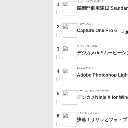
オリンパス/OLYMPUS
1
蔵衛門御用達12 Standar
[
↑
]
フェーズワン
2
Capture One Pro 6
[
↑
]
エプソン/EPSON
3
デジカメde!!ムービーシ
[
↓
]
Adobe/アドビ
4
Adobe Photoshop L
[
↓
]
イーフロンティア/e-frontier
5
デジカメNinja X for
[
↑
]
ジャストシステム
6
快速！ササッとフォトブ
[
↑
]