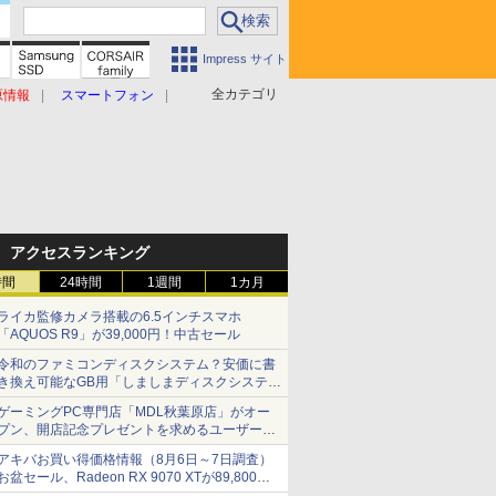
Impress サイト
全カテゴリ
原情報
スマートフォン
アクセスランキング
時間
24時間
1週間
1カ月
ライカ監修カメラ搭載の6.5インチスマホ
「AQUOS R9」が39,000円！中古セール
令和のファミコンディスクシステム？安価に書
き換え可能なGB用「しましまディスクシステ
ム」
ゲーミングPC専門店「MDL秋葉原店」がオー
プン、開店記念プレゼントを求めるユーザーが
押し寄せ長蛇の列に
アキバお買い得価格情報（8月6日～7日調査）
お盆セール、Radeon RX 9070 XTが89,800
円、水平周波数24.8kHz対応の17型モニターが