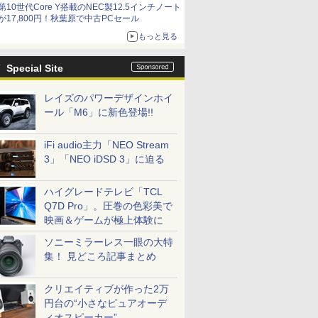
第10世代Core Y搭載のNEC製12.5インチノート
9,801円、暑さ指数連動セール ほか
が17,800円！秋葉原で中古PCセール
もっと見る
Special Site
レイズのパワーデザインホイ
ール「M6」に新色登場!!
iFi audio主力「NEO Stream
3」「NEO iDSD 3」に迫る
ハイグレードテレビ「TCL
Q7D Pro」。圧巻の色彩美で
映画＆ゲームが極上体験に
ソニーミラーレス一眼の大特
集！ 見どころ記事まとめ
クリエイティブが作った2万
円台の“小さなピュアオーデ
ィオスピーカー”