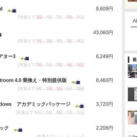
d
8,609円
[先週まで:
1位
→
4位
→5位→
2位
→6位]
A
43,060円
[先週まで:
3位
→
2位
→
4位
→
3位
→
4位
]
アター3
6,249円
最
[先週まで:
2位
→5位→
2位
→
1位
→
1位
]
ightroom 4.0 乗換え・特別提供版
8,460円
[先週まで:
4位
→
1位
→
1位
→
4位
→
2位
]
 Windows アカデミックパッケージ
3,720円
[先週まで:16位→6位→
3位
→5位→7位]
ック
2,206円
[先週まで:−→−→−→−→−]