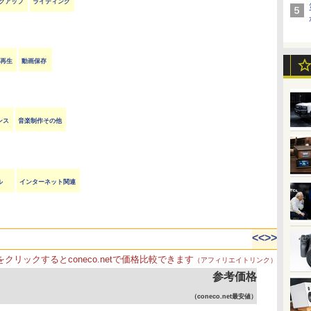
クアップ
ライティング
VD再生
動画保存
ンス
音楽制作その他
ル
インターネット関連
<<
>>
をクリックするとconeco.netで価格比較できます
（アフィリエイトリンク）
参考価格
（coneco.net最安値）