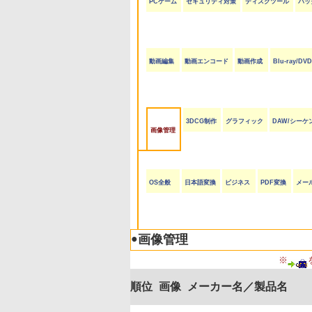
PCゲーム
セキュリティ対策
ディスクツール
バッ
動画編集
動画エンコード
動画作成
Blu-ray/D
3DCG制作
グラフィック
DAW/シーケ
画像管理
OS全般
日本語変換
ビジネス
PDF変換
メー
●
画像管理
※
順位
画像
メーカー名／製品名