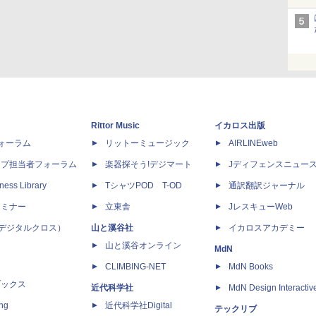
Rittor Music
イカロス出版
dフォーラム
リットーミュージック
AIRLINEweb
ップ担当者フォーラム
楽器探そう!デジマート
Jディフェンスニュー
ness Library
TシャツPOD T-OD
通訳翻訳ジャーナル
セミナー
立東舎
JレスキューWeb
 X（デジタルクロス）
山と溪谷社
イカロスアカデミー
山と溪谷オンライン
MdN
CLIMBING-NET
MdN Books
ブックス
近代科学社
MdN Design Interactiv
ing
近代科学社Digital
テックリブ