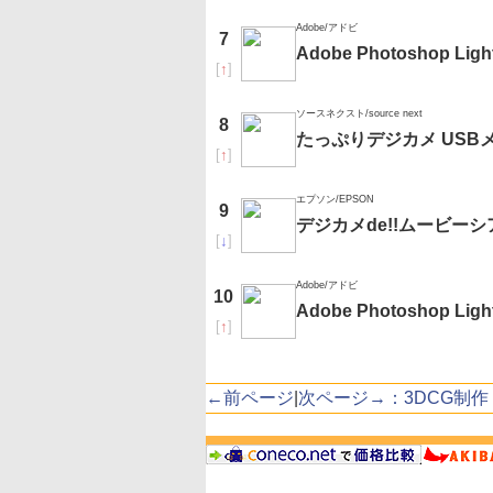
Adobe/アドビ
7
Adobe Photoshop Ligh
[
↑
]
ソースネクスト/source next
8
たっぷりデジカメ USB
[
↑
]
エプソン/EPSON
9
デジカメde!!ムービー
[
↓
]
Adobe/アドビ
10
Adobe Photoshop L
[
↑
]
←前ページ
|
次ページ→：3DCG制作