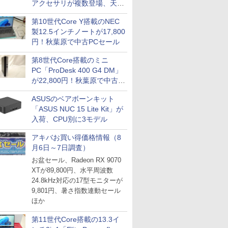
アクセサリが複数登場、天然
木製パネルや背面コネクタ対
第10世代Core Y搭載のNEC
応トレイなど
製12.5インチノートが17,800
円！秋葉原で中古PCセール
第8世代Core搭載のミニ
PC「ProDesk 400 G4 DM」
が22,800円！秋葉原で中古
PCセール
ASUSのベアボーンキット
「ASUS NUC 15 Lite Kit」が
入荷、CPU別に3モデル
アキバお買い得価格情報（8
月6日～7日調査）
お盆セール、Radeon RX 9070
XTが89,800円、水平周波数
24.8kHz対応の17型モニターが
9,801円、暑さ指数連動セール
ほか
第11世代Core搭載の13.3イ