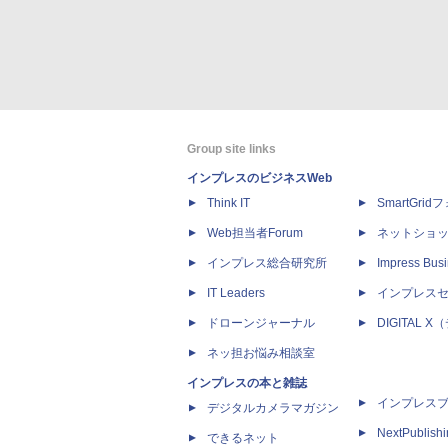
Group site links
インプレスのビジネスWeb
Think IT
SmartGri
Web担当者Forum
ネットショ
インプレス総合研究所
Impress Busi
IT Leaders
インプレス
ドローンジャーナル
DIGITAL
ネッ担お悩み相談室
インプレスの本と雑誌
インプレス
デジタルカメラマガジン
NextPublish
できるネット