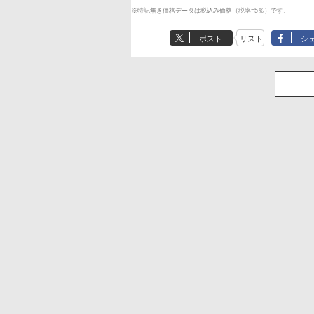
※特記無き価格データは税込み価格（税率=5％）です。
ポスト
リスト
シ