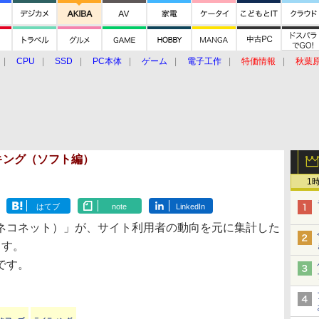
CPU
SSD
PC本体
ゲーム
電子工作
特価情報
秋葉
グルメ
イベント
価格動向
ランキング（ソフト編）
1
はてブ
note
LinkedIn
ネコネット）」が、サイト利用者の動向を元に集計した
ます。
6です。