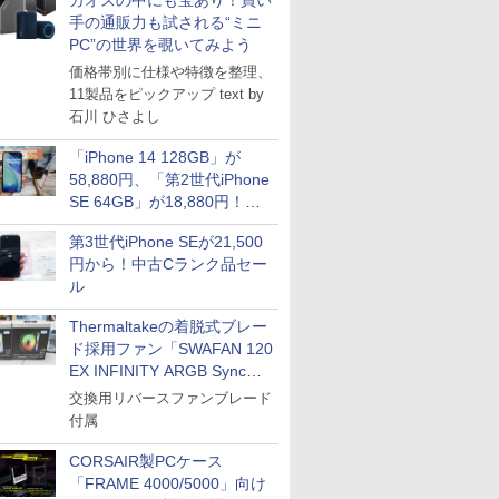
カオスの中にも宝あり！買い
手の通販力も試される“ミニ
PC”の世界を覗いてみよう
価格帯別に仕様や特徴を整理、
11製品をピックアップ text by
石川 ひさよし
「iPhone 14 128GB」が
58,880円、「第2世代iPhone
SE 64GB」が18,880円！中
古Bランク品セール
第3世代iPhone SEが21,500
円から！中古Cランク品セー
ル
Thermaltakeの着脱式ブレー
ド採用ファン「SWAFAN 120
EX INFINITY ARGB Sync」
に単品パッケージ
交換用リバースファンブレード
付属
CORSAIR製PCケース
「FRAME 4000/5000」向け