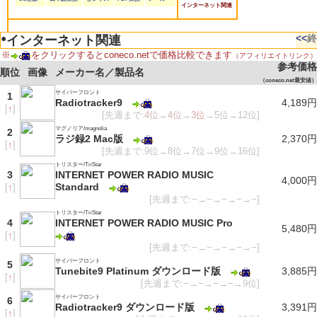
インターネット関連
●
<<
終
インターネット関連
※
をクリックするとconeco.netで価格比較できます
（アフィリエイトリンク）
参考価格
順位
画像
メーカー名／製品名
（coneco.net最安値）
サイバーフロント
1
Radiotracker9
4,189円
[
↑
]
[先週まで:
4位
→
4位
→
3位
→5位→12位]
マグノリア/magnolia
2
ラジ録2 Mac版
2,370円
[
↑
]
[先週まで:9位→8位→7位→9位→16位]
トリスター/TriStar
3
INTERNET POWER RADIO MUSIC
4,000円
Standard
[
↑
]
[先週まで:−→−→−→−→−]
トリスター/TriStar
4
INTERNET POWER RADIO MUSIC Pro
5,480円
[
↑
]
[先週まで:−→−→−→−→−]
サイバーフロント
5
Tunebite9 Platinum ダウンロード版
3,885円
[
↑
]
[先週まで:−→−→−→−→9位]
サイバーフロント
6
Radiotracker9 ダウンロード版
3,391円
[
↑
]