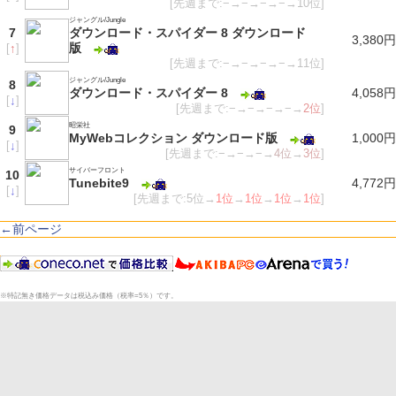
[先週まで:−→−→−→−→10位]
ジャングル/Jungle
7
ダウンロード・スパイダー 8 ダウンロード
3,380円
版
[
↑
]
[先週まで:−→−→−→−→11位]
ジャングル/Jungle
8
ダウンロード・スパイダー 8
4,058円
[
↓
]
[先週まで:−→−→−→−→
2位
]
昭栄社
9
MyWebコレクション ダウンロード版
1,000円
[
↓
]
[先週まで:−→−→−→
4位
→
3位
]
サイバーフロント
10
Tunebite9
4,772円
[
↓
]
[先週まで:5位→
1位
→
1位
→
1位
→
1位
]
←前ページ
※特記無き価格データは税込み価格（税率=5％）です。