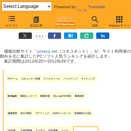
Powered by
Translate
coneco.net人気ランキング（ソフト編）
カテゴリ
過去記事
検索
Impressサイト
（2012/6/20〜2012/6/26）
リスト
価格比較サイト「
coneco.net
（コネコネット）」が、サイト利用者の
動向を元に集計したPCソフト人気ランキングを紹介します。
集計期間は2012/6/20〜2012/6/26です。
PCゲーム
セキュリティ対策
ディスクツール
バックアップ
ライティング
動画編集
動画エンコード
動画作成
Blu-ray/DVD再生
動画保存
画像管理
3DCG制作
グラフィック
DAW/シーケンス
音楽制作その他
OS全般
日本語変換
ビジネス
PDF変換
メール