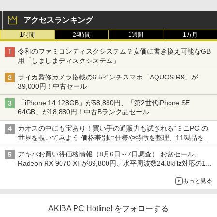
アクセスランキング
1時間
24時間
1週間
1カ月
令和のファミコンディスクシステム？安価に書き換え可能なGB
用「しましまディスクシステム」
ライカ監修カメラ搭載の6.5インチスマホ「AQUOS R9」が
39,000円！中古セール
「iPhone 14 128GB」が58,880円、「第2世代iPhone SE
64GB」が18,880円！中古Bランク品セール
カオスの中にも宝あり！買い手の通販力も試される“ミニPC”の
世界を覗いてみよう 価格帯別に仕様や特徴を整理、11製品をピ
ックアップ text by 石川 ひさよし
アキバお買い得価格情報（8月6日～7日調査） お盆セール、
Radeon RX 9070 XTが89,800円、水平周波数24.8kHz対応の17
型モニターが9,801円、暑さ指数連動セール ほか
もっと見る
AKIBA PC Hotline! をフォローする