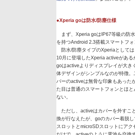
●Xperia goは防水/防塵仕様
まず、Xperia goはIP67等級の防
を持つAndroid 2.3搭載スマートフ
防水/防塵タイプのXperiaとしては
10月に登場したXperia activeが
goはactiveよりディスプレイが大
体デザインがシンプルなのが特徴。
バーのactiveは無骨な印象もあった
た目は普通のスマートフォンとほと
ない。
ただし、activeはカバーを外すこ
換が行なえたが、goのカバー着脱し
スロットとmicroSDスロットにア
だけで、activeのように電池を交