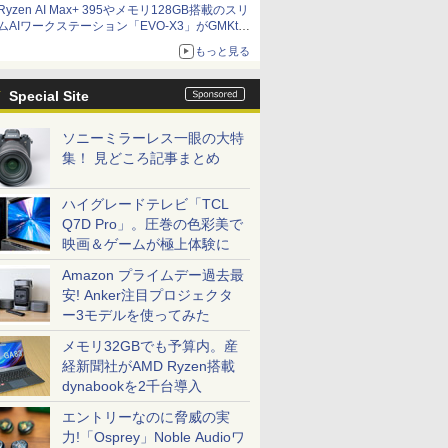
Ryzen AI Max+ 395やメモリ128GB搭載のスリ
ット厚で長さ30cm切り！スリムボディでもパフ
ムAIワークステーション「EVO-X3」がGMKtec
ォーマンスと冷却は万全 text by 内田 泰仁
から
もっと見る
Special Site
ソニーミラーレス一眼の大特
集！ 見どころ記事まとめ
ハイグレードテレビ「TCL
Q7D Pro」。圧巻の色彩美で
映画＆ゲームが極上体験に
Amazon プライムデー過去最
安! Anker注目プロジェクタ
ー3モデルを使ってみた
メモリ32GBでも予算内。産
経新聞社がAMD Ryzen搭載
dynabookを2千台導入
エントリーなのに脅威の実
力!「Osprey」Noble Audioワ