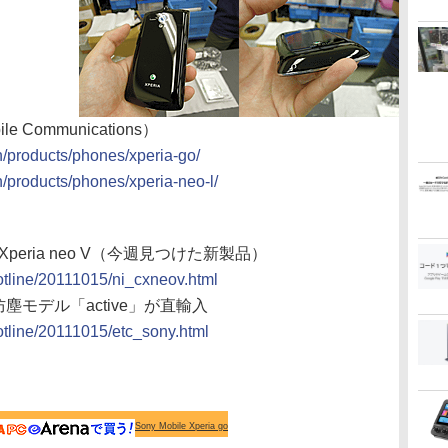
bile Communications）
/products/phones/xperia-go/
/products/phones/xperia-neo-l/
on Xperia neo V（今週見つけた新製品）
hotline/20111015/ni_cxneov.html
/防塵モデル「active」が直輸入
hotline/20111015/etc_sony.html
Sony Mobile Xperia go