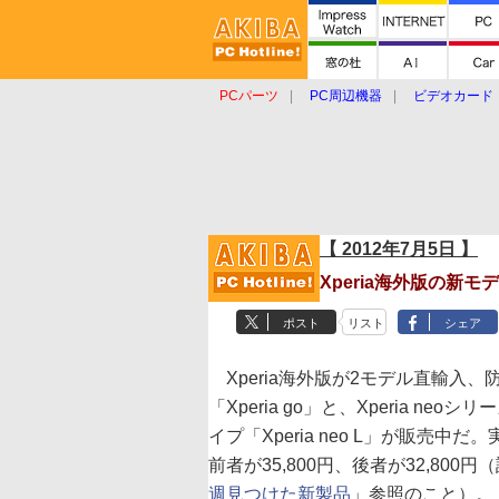
PCパーツ
PC周辺機器
ビデオカード
タブレット
おもしろグッズ
ショップ
【 2012年7月5日 】
Xperia海外版の新
ポスト
リスト
シェア
Xperia海外版が2モデル直輸入、
「Xperia go」と、Xperia neo
イプ「Xperia neo L」が販売中だ
前者が35,800円、後者が32,800円
週見つけた新製品
」参照のこと）。