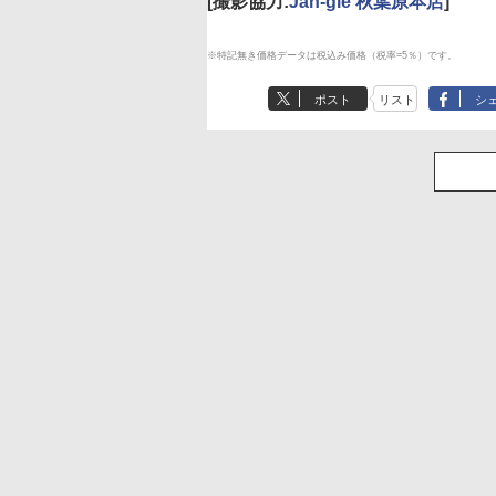
[撮影協力:
Jan-gle 秋葉原本店
]
※特記無き価格データは税込み価格（税率=5％）です。
ポスト
リスト
シ