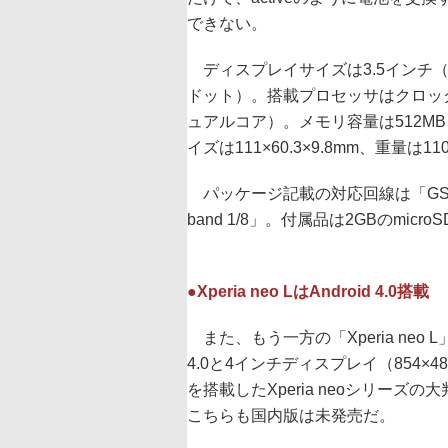
できない。
ディスプレイサイズは3.5インチ（48
ドット）。搭載プロセッサはクロック1GHzのST
ュアルコア）。メモリ容量は512M
イズは111×60.3×9.8mm、重量は11
パッケージ記載の対応回線は「GSM/GPRS
band 1/8」。付属品は2GBのmicro
●Xperia neo LはAndroid 4.0搭載
また、もう一方の「Xperia neo L」は
4.0と4インチディスプレイ（854×4
を搭載したXperia neoシリーズの
こちらも国内版は未発売だ。