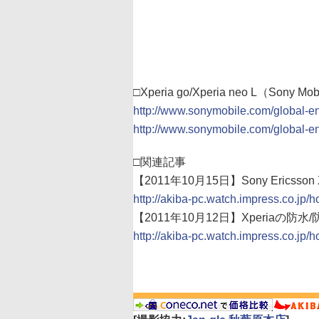
□Xperia go/Xperia neo L（Sony Mo
http://www.sonymobile.com/global-en
http://www.sonymobile.com/global-en
□関連記事
【2011年10月15日】Sony Ericss
http://akiba-pc.watch.impress.co.jp/
【2011年10月12日】Xperiaの防水
http://akiba-pc.watch.impress.co.jp/