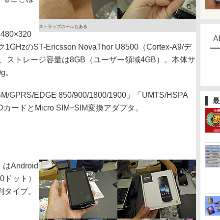
ストラップホールもある
0×320
A
-Ericsson NovaThor U8500（Cortex-A9/デ
B、ストレージ容量は8GB（ユーザー領域4GB）。本体サ
0g。
/EDGE 850/900/1800/1900」「UMTS/HSPA
最
SDカードとMicro SIM−SIM変換アダプタ。
Android
80ドット）
大判タイプ。