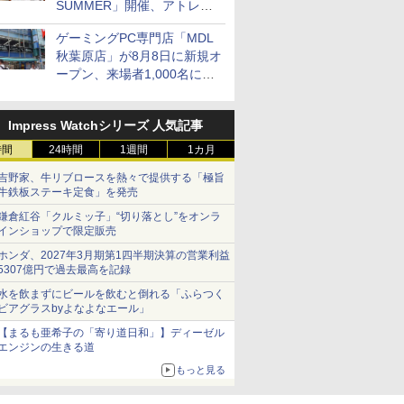
SUMMER」開催、アトレ秋
葉原で「アイドルマスター」
ゲーミングPC専門店「MDL
コラボ、マイクラ/ROBLOX
秋葉原店」が8月8日に新規オ
の「プログラミング体験会」
ープン、来場者1,000名にキ
がソフマップで開催など～
ーボードやマウスをプレゼン
最近の秋葉原 イベント/ポッ
ト
プストア編～
Impress Watchシリーズ 人気記事
時間
24時間
1週間
1カ月
吉野家、牛リブロースを熱々で提供する「極旨
牛鉄板ステーキ定食」を発売
鎌倉紅谷「クルミッ子」“切り落とし”をオンラ
インショップで限定販売
ホンダ、2027年3月期第1四半期決算の営業利益
5307億円で過去最高を記録
水を飲まずにビールを飲むと倒れる「ふらつく
ビアグラスbyよなよなエール」
【まるも亜希子の「寄り道日和」】ディーゼル
エンジンの生きる道
もっと見る