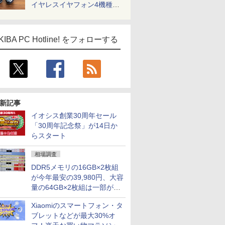
イヤレスイヤフォン4機種を
一気に聴く
KIBA PC Hotline! をフォローする
新記事
イオシス創業30周年セール
「30周年記念祭」が14日か
らスタート
相場調査
DDR5メモリの16GB×2枚組
が今年最安の39,980円、大容
量の64GB×2枚組は一部が続
騰 [8月前半のメモリ価格]
Xiaomiのスマートフォン・タ
ブレットなどが最大30%オ