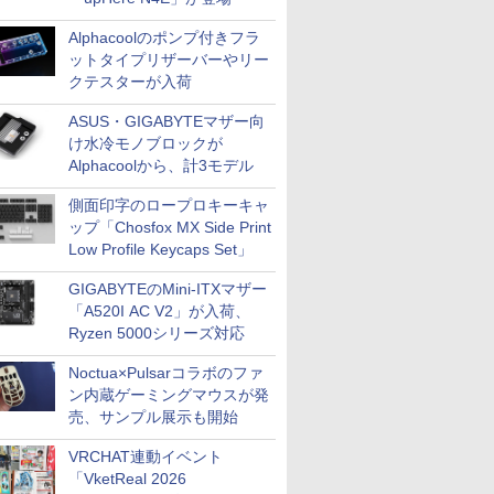
Alphacoolのポンプ付きフラ
ットタイプリザーバーやリー
クテスターが入荷
ASUS・GIGABYTEマザー向
け水冷モノブロックが
Alphacoolから、計3モデル
側面印字のロープロキーキャ
ップ「Chosfox MX Side Print
Low Profile Keycaps Set」
GIGABYTEのMini-ITXマザー
「A520I AC V2」が入荷、
Ryzen 5000シリーズ対応
Noctua×Pulsarコラボのファ
ン内蔵ゲーミングマウスが発
売、サンプル展示も開始
VRCHAT連動イベント
「VketReal 2026