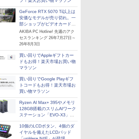
フ！楽天お買い物マラソン
GeForce RTX 5070 Ti以上は
安価なモデルが売り切れ。一
部ショップがビデオカードの
購入制限を実施したニュース
AKIBA PC Hotline! 先週のアク
が注目を集める
セスランキング 26年7月27日～
26年8月3日
買い回りでAppleギフトカー
ドもお得！楽天市場お買い物
マラソン
買い回りでGoogle Playギフ
トコードもお得！楽天市場お
買い物マラソン
Ryzen AI Max+ 395やメモリ
128GB搭載のスリムAIワーク
ステーション「EVO-X3」が
GMKtecから
10個のLCDボタン、4個のダ
イヤルを備えたLCDパッド
「upHere N4E」が登場