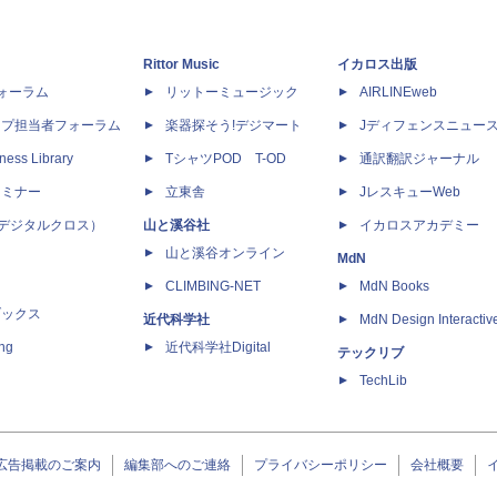
Rittor Music
イカロス出版
dフォーラム
リットーミュージック
AIRLINEweb
ップ担当者フォーラム
楽器探そう!デジマート
Jディフェンスニュー
ness Library
TシャツPOD T-OD
通訳翻訳ジャーナル
セミナー
立東舎
JレスキューWeb
 X（デジタルクロス）
山と溪谷社
イカロスアカデミー
山と溪谷オンライン
MdN
CLIMBING-NET
MdN Books
ブックス
近代科学社
MdN Design Interactiv
ing
近代科学社Digital
テックリブ
TechLib
広告掲載のご案内
編集部へのご連絡
プライバシーポリシー
会社概要