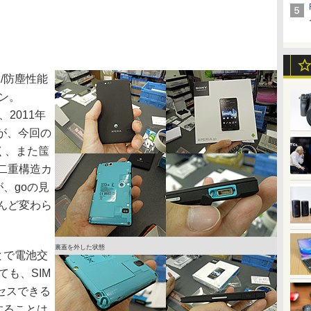
水/防塵性能
ォン。
、2011年
あるが、今回の
きく、また筺
二重構造カ
が、goの見
んど変わら
裏蓋を外した状態
とで電池交
ても、SIM
クセスできる
換することは