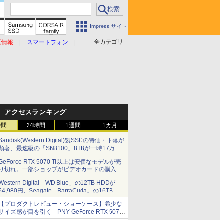
Impress サイト
全カテゴリ
原情報
スマートフォン
アクセスランキング
時間
24時間
1週間
1カ月
Sandisk(Western Digital)製SSDの特価・下落が
顕著、最速級の「SN8100」8TBが一時17万円
割れ [8月前半のSSD価格]
GeForce RTX 5070 Ti以上は安価なモデルが売
り切れ。一部ショップがビデオカードの購入制
限を実施したニュースが注目を集める AKIBA
Western Digital「WD Blue」の12TB HDDが
PC Hotline! 先週のアクセスランキング 26年7月
54,980円、Seagate「BarraCuda」の16TB
27日～26年8月3日
HDDが64,980円などが特売、NAS・ビジネス向
【プロダクトレビュー・ショーケース】希少な
けは上昇傾向 [8月前半のHDD価格]
サイズ感が目を引く「PNY GeForce RTX 5070
Ti 16GB OC SLIM」。準ハイエンドでも2スロ