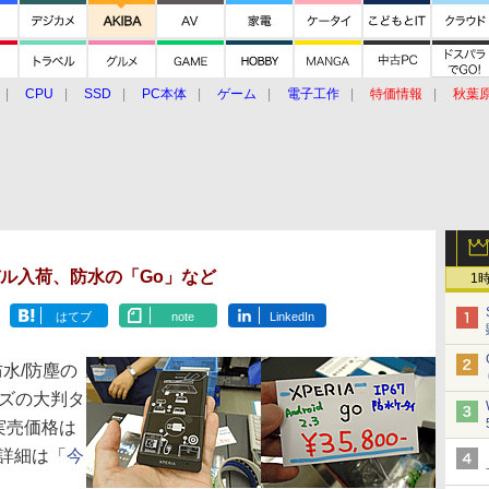
CPU
SSD
PC本体
ゲーム
電子工作
特価情報
秋葉
グルメ
イベント
価格動向
モデル入荷、防水の「Go」など
1
はてブ
note
LinkedIn
防水/防塵の
シリーズの大判タ
。実売価格は
（詳細は「
今