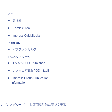
ICE
天海社
ス
Comic curea
impress QuickBooks
PUBFUN
パブファンセルフ
IPGネットワーク
TシャツPOD pTa.shop
カスタム写真集POD fabli
e
Impress Group Publication
Information
インプレスグループ
特定商取引法に基づく表示