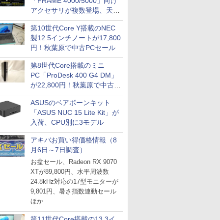
「FRAME 4000/5000」向け
アクセサリが複数登場、天然
木製パネルや背面コネクタ対
第10世代Core Y搭載のNEC
応トレイなど
製12.5インチノートが17,800
円！秋葉原で中古PCセール
第8世代Core搭載のミニ
PC「ProDesk 400 G4 DM」
が22,800円！秋葉原で中古
PCセール
ASUSのベアボーンキット
「ASUS NUC 15 Lite Kit」が
入荷、CPU別に3モデル
アキバお買い得価格情報（8
月6日～7日調査）
お盆セール、Radeon RX 9070
XTが89,800円、水平周波数
24.8kHz対応の17型モニターが
9,801円、暑さ指数連動セール
ほか
第11世代Core搭載の13.3イ