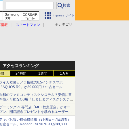
Impress サイト
全カテゴリ
原情報
スマートフォン
アクセスランキング
時間
24時間
1週間
1カ月
ライカ監修カメラ搭載の6.5インチスマホ
「AQUOS R9」が39,000円！中古セール
令和のファミコンディスクシステム？安価に書
き換え可能なGB用「しましまディスクシステ
ム」
ゲーミングPC専門店「MDL秋葉原店」がオー
プン、開店記念プレゼントを求めるユーザーが
押し寄せ長蛇の列に
アキバお買い得価格情報（8月6日～7日調査）
お盆セール、Radeon RX 9070 XTが89,800
円、水平周波数24.8kHz対応の17型モニターが