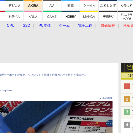
CPU
SSD
PC本体
ゲーム
電子工作
特価情報
秋葉
グルメ
イベント
価格動向
のMS製キーボードが発売、タブレットを意識 / 付属カバーを外すと電源オン
1
Keyboard
→次の画像