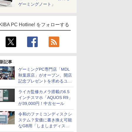
ゲーミングノート」
KIBA PC Hotline! をフォローする
新記事
ゲーミングPC専門店「MDL
秋葉原店」がオープン、開店
記念プレゼントを求めるユー
ザーが押し寄せ長蛇の列に
ライカ監修カメラ搭載の6.5
インチスマホ「AQUOS R9」
が39,000円！中古セール
令和のファミコンディスクシ
ステム？安価に書き換え可能
なGB用「しましまディスク
システム」