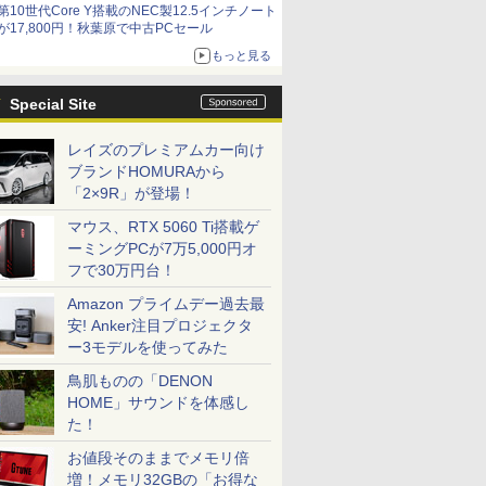
第10世代Core Y搭載のNEC製12.5インチノート
9,801円、暑さ指数連動セール ほか
が17,800円！秋葉原で中古PCセール
もっと見る
Special Site
レイズのプレミアムカー向け
ブランドHOMURAから
「2×9R」が登場！
マウス、RTX 5060 Ti搭載ゲ
ーミングPCが7万5,000円オ
フで30万円台！
Amazon プライムデー過去最
安! Anker注目プロジェクタ
ー3モデルを使ってみた
鳥肌ものの「DENON
HOME」サウンドを体感し
た！
お値段そのままでメモリ倍
増！メモリ32GBの「お得な