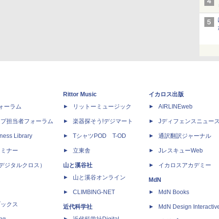
Rittor Music
イカロス出版
dフォーラム
リットーミュージック
AIRLINEweb
ップ担当者フォーラム
楽器探そう!デジマート
Jディフェンスニュー
ness Library
TシャツPOD T-OD
通訳翻訳ジャーナル
セミナー
立東舎
JレスキューWeb
 X（デジタルクロス）
山と溪谷社
イカロスアカデミー
山と溪谷オンライン
MdN
CLIMBING-NET
MdN Books
ブックス
近代科学社
MdN Design Interactiv