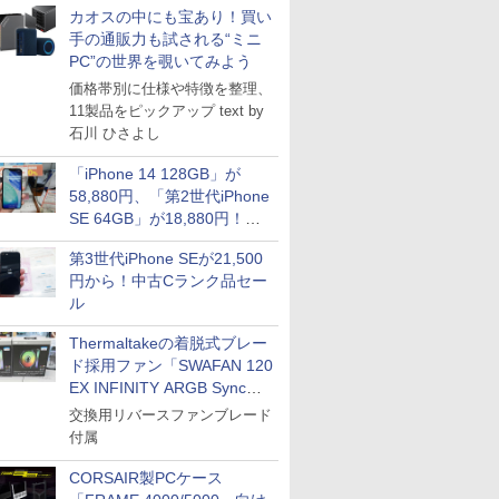
カオスの中にも宝あり！買い
手の通販力も試される“ミニ
PC”の世界を覗いてみよう
価格帯別に仕様や特徴を整理、
11製品をピックアップ text by
石川 ひさよし
「iPhone 14 128GB」が
58,880円、「第2世代iPhone
SE 64GB」が18,880円！中
古Bランク品セール
第3世代iPhone SEが21,500
円から！中古Cランク品セー
ル
Thermaltakeの着脱式ブレー
ド採用ファン「SWAFAN 120
EX INFINITY ARGB Sync」
に単品パッケージ
交換用リバースファンブレード
付属
CORSAIR製PCケース