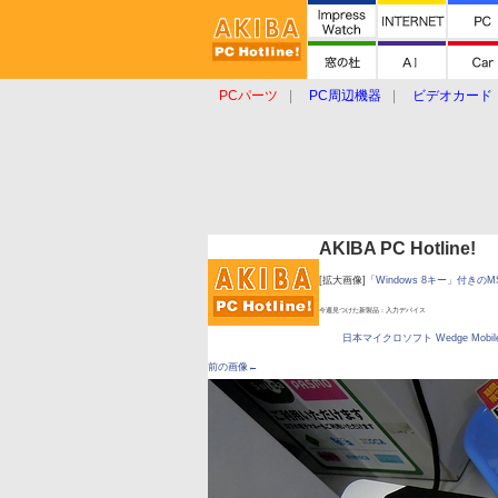
PCパーツ
PC周辺機器
ビデオカード
タブレット
おもしろグッズ
ショップ
AKIBA PC Hotline!
[拡大画像]
「Windows 8キー」付き
今週見つけた新製品：入力デバイス
日本マイクロソフト Wedge Mobile 
前の画像←