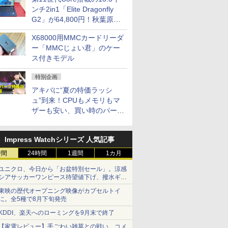
ンチ2in1「Elite Dragonfly
G2」が64,800円！秋葉原で
中古PCセール
X68000用MMCカードリーダ
ー「MMCじょい君」のケー
ス付きモデル
特別企画
アキバに“夏の特価ラッシ
ュ”到来！CPUもメモリもマ
ザーも安い、買い時のパーツ
は？【8月7日(金)22時配信】
Impress Watchシリーズ 人気記事
時間
24時間
1週間
1カ月
ユニクロ、今日から「お盆特別セール」。涼感
シアサッカーワンピース待望値下げ、撥水ギア
ショーツは1990円に
東映の歴代オープニング映像がカプセルトイ
に。全5種で8月下旬発売
KDDI、楽天へのローミングを9月末で終了
【家電レビュー】手ごわい雑草との戦い、コメ