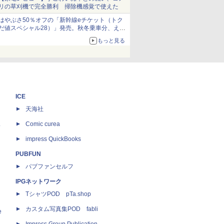
リの草刈機で完全勝利 掃除機感覚で使えた
はやぶさ50％オフの「新幹線eチケット（トク
だ値スペシャル28）」発売。秋冬乗車分、えき
ねっと限定
もっと見る
ICE
天海社
ス
Comic curea
impress QuickBooks
PUBFUN
パブファンセルフ
IPGネットワーク
TシャツPOD pTa.shop
カスタム写真集POD fabli
e