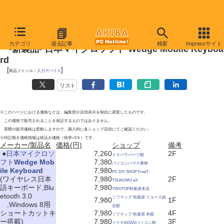
2012年9月8日
カテゴリ
過去記事
検索
Impressサイト
-新製品- 日本マイクロソフト Wedge Mobile Keyboa
rd
[
]
製品ジャンル：
入力デバイス
リスト
※このページにおける価格などは、編集部が店頭表示を独自に調査したものです。
この価格で販売されることを保証するものではありません。
実際の販売価格は変動しますので、購入時に各ショップ店頭にてご確認ください。
※特記無き価格情報は税込み価格（税率=5％）です。
メーカー/製品名
価格(円)
ショップ
備考
|
●
日本マイクロソ
7,260
2F
ドスパラパーツ館
フト
Wedge Mob
7,380
パソコンハウス東映
ile Keyboard
7,980
PC DIY SHOP FreeT
(ワイヤレス日本
7,980
2F
TSUKUMO eX.
語キーボード,Blu
7,980
TWOTOP秋葉原本店
etooth 3.0
ソフマップ 秋葉原 リユース総
7,980
1F
,Windows 8用
合館
ショートカットキ
7,980
4F
ソフマップ 秋葉原 本館
ー搭載)
7,980
3F
ツクモDOS/Vパソコン館