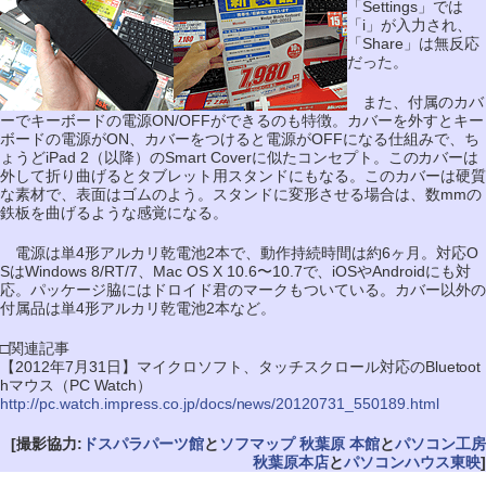
「Settings」では
「i」が入力され、
「Share」は無反応
だった。
また、付属のカバ
ーでキーボードの電源ON/OFFができるのも特徴。カバーを外すとキー
ボードの電源がON、カバーをつけると電源がOFFになる仕組みで、ち
ょうどiPad 2（以降）のSmart Coverに似たコンセプト。このカバーは
外して折り曲げるとタブレット用スタンドにもなる。このカバーは硬質
な素材で、表面はゴムのよう。スタンドに変形させる場合は、数mmの
鉄板を曲げるような感覚になる。
電源は単4形アルカリ乾電池2本で、動作持続時間は約6ヶ月。対応O
SはWindows 8/RT/7、Mac OS X 10.6〜10.7で、iOSやAndroidにも対
応。パッケージ脇にはドロイド君のマークもついている。カバー以外の
付属品は単4形アルカリ乾電池2本など。
□関連記事
【2012年7月31日】マイクロソフト、タッチスクロール対応のBluetoot
hマウス（PC Watch）
http://pc.watch.impress.co.jp/docs/news/20120731_550189.html
[撮影協力:
ドスパラパーツ館
と
ソフマップ 秋葉原 本館
と
パソコン工房
秋葉原本店
と
パソコンハウス東映
]