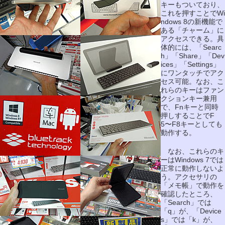
キーもついており、
これを押すことでWi
ndows 8の新機能で
ある「チャーム」に
アクセスできる。具
体的には、「Searc
h」「Share」「Dev
ices」「Settings」
にワンタッチでアク
セス可能。なお、こ
れらのキーはファン
クションキー兼用
で、Fnキーと同時
押しすることでF
5〜F8キーとしても
動作する。
なお、これらのキ
ーはWindows 7では
正常に動作しないよ
う。アクセサリの
「メモ帳」で動作を
確認したところ、
「Search」では
「q」が、「Device
s」では「k」が、