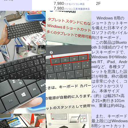
7,980
2F
ツクモパソコン本店
7,980
パソコン工房 秋葉原本店
Windows 8用の
ショートカットキー
を備えた日本マイク
ロソフトのモバイル
向けキーボード。
この製品はBlueto
oth 3.0接続のワイヤ
レスキーボードで、
Windows 8やWindo
ws RT、iPad、Andr
oidなど、各種タブ
レットを意識した設
計が特徴。枠の面積
は非常に小さく、コ
ンパクトかつスリ
ム。本体サイズ
（約）は幅257×高
さ21×奥行き101m
m、重量は約462g。
また、キーボード
最上段にはWindows
8用ショートカット