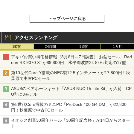
トップページに戻る
アクセスランキング
1時間
24時間
1週間
1カ月
アキバお買い得価格情報（8月6日～7日調査） お盆セール、Rad
eon RX 9070 XTが89,800円、水平周波数24.8kHz対応の17型モ
ニターが9,801円、暑さ指数連動セール ほか
第10世代Core Y搭載のNEC製12.5インチノートが17,800円！秋
葉原で中古PCセール
ASUSのベアボーンキット「ASUS NUC 15 Lite Kit」が入荷、CP
U別に3モデル
第8世代Core搭載のミニPC「ProDesk 400 G4 DM」が22,800
円！秋葉原で中古PCセール
イオシス創業30周年セール「30周年記念祭」が14日からスター
ト