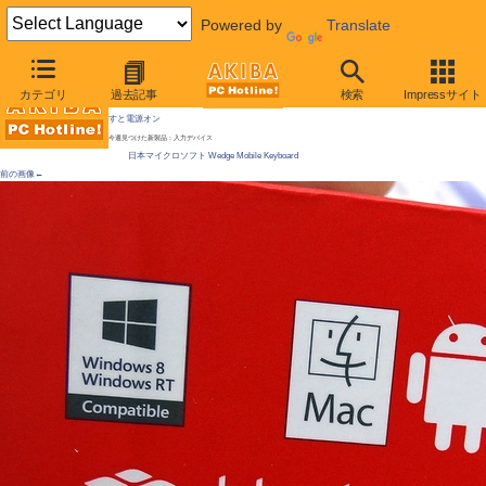
Powered by
Translate
AKIBA PC Hotline!
カテゴリ
過去記事
検索
Impressサイト
[拡大画像]
「Windows 8キー」付きのMS製キーボードが発売、タブレットを意識 / 付属カバーを外
すと電源オン
今週見つけた新製品：入力デバイス
日本マイクロソフト Wedge Mobile Keyboard
前の画像←