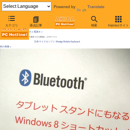
Powered by
Translate
AKIBA PC Hotline!
カテゴリ
過去記事
検索
Impressサイト
[拡大画像]
「Windows 8キー」付きのMS製キーボードが発売、タブレットを意識 / 付属カバーを外
すと電源オン
今週見つけた新製品：入力デバイス
日本マイクロソフト Wedge Mobile Keyboard
前の画像←